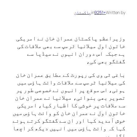
Written by
+9251
in
پاکستان
وزیراعظم پاکستان عمران خان نے امریکی
خاتون اول میلانیا ٹرمپ سے بھی ملاقات کی
ہے جبکہ اس دوران انہوں نے میڈیا سے
گفتگو بھی کی،
باغی ٹی وی کی رپورٹ کے مطابق عمران خان
کی میلانیا ٹرمپ سے ملاقات وائٹ ہاؤس میں
ہوئی، اس موقع پر انہوں نے خصوصی طور پر
تصویر بھی بنوائی، میلانیا نے عمران خان
سے ملاقات پر خوشی کا اظہار کیا، امریکی
خاتون اول نے عمران خان کو وائٹ ہاؤس میں
خوش آمدید کہا اور ان سے گفتگو کرتے ہوئے
کہا کہ وائٹ ہاﺅس میں انہیں دیکھ کر اچھا
لگا ہے،