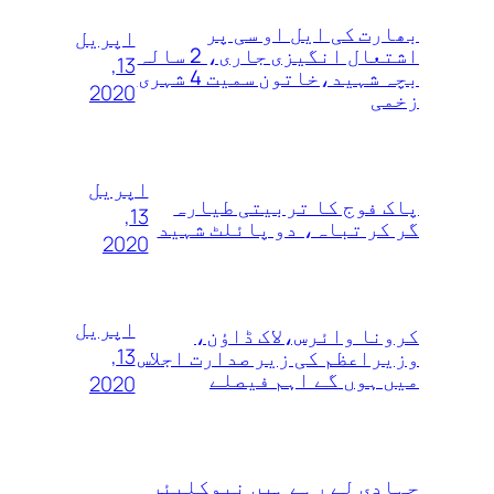
بھارت کی ایل او سی پر
اپریل
اشتعال انگیزی جاری، 2 سالہ
13,
بچہ شہید،خاتون سمیت 4 شہری
2020
زخمی
اپریل
پاک فوج کا تربیتی طیارہ
13,
گر کر تباہ، دو پائلٹ شہید
2020
اپریل
کرونا وائرس،لاک ڈاؤن،
13,
وزیراعظم کی زیر صدارت اجلاس
میں ہوں گے اہم فیصلے
2020
جہادی لے رہے ہیں نیوکلیئر