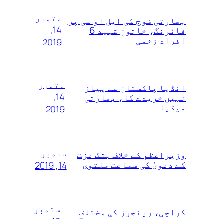
ستمبر
بھارتی فوج کی ایل او سی پر
14,
فائرنگ، خاتون شہید 6
افراد زخمی
2019
ستمبر
انڈیا پاکستان سے پیاز
14,
نہیں خریدے گا، بھارتی
میڈیا
2019
ستمبر
وزیراعظم کے خلاف ہتک عزت
کے دعویٰ کی سماعت ملتوی
14, 2019
ستمبر
کراچی، رینجرز کی مختلف