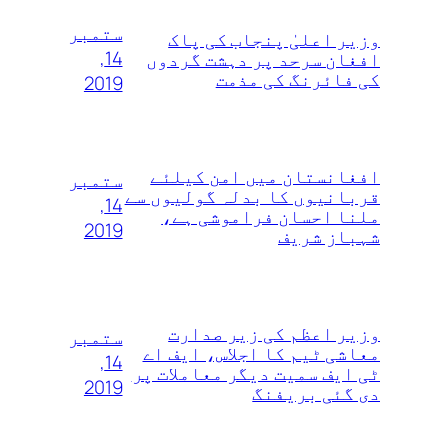
ستمبر
وزیر اعلیٰ پنجاب کی پاک
14,
افغان سرحد پر دہشت گردوں
کی فائرنگ کی مذمت
2019
افغانستان میں امن کیلئے
ستمبر
قربانیوں کا بدلہ گولیوں سے
14,
ملنا احسان فراموشی ہے،
2019
شہباز شریف
وزیر اعظم کی زیر صدارت
ستمبر
معاشی ٹیم کا اجلاس، ایف اے
14,
ٹی ایف سمیت دیگر معاملات پر
2019
دی گئی بریفنگ