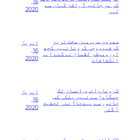
16,
کر مر جائیں؟ راشن کہاں سے
2020
لیں
سعودی عرب میں سخت ترین
اپریل
کرفیو،وجہ کرونا نہیں کچھ
16,
اور،مبشر لقمان نے کئے اہم
2020
انکشافات
کرونا وائرس انسان تک
اپریل
چمگادڑ سے نہیں بلکہ کس
16,
جانور سے پہنچا؟ نئی تحقیق
2020
آ گئی
لاک ڈاؤن میں توسیع کے بعد