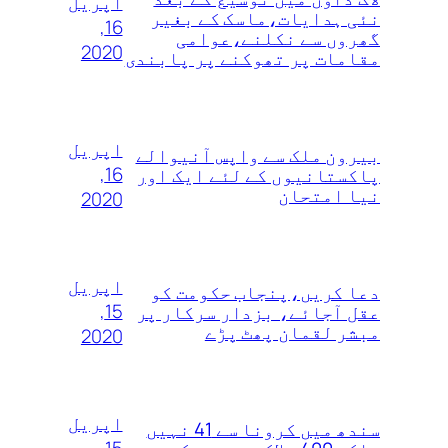
اپریل
نئی ہدایات،ماسک کے بغیر
16,
گھروں سے نکلنے،عوامی
2020
مقامات پر تھوکنے پر پابندی
اپریل
بیرون ملک سے واپس آنیوالے
16,
پاکستانیوں کے لئے ایک اور
نیا امتحان
2020
اپریل
دعا کریں،پنجاب حکومت کو
15,
عقل آجائے، بزدار سرکار پر
مبشر لقمان پھٹ پڑے
2020
اپریل
سندھ میں کرونا سے 41 نہیں