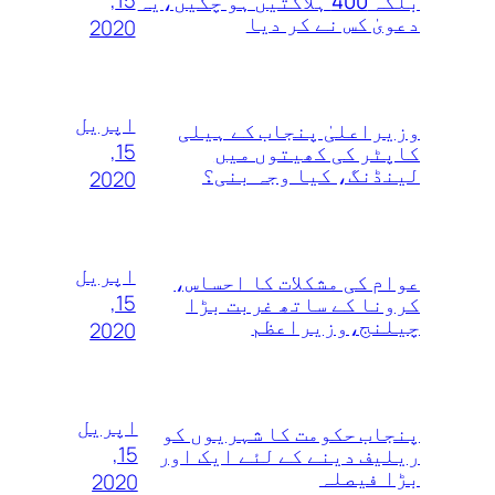
15,
بلکہ 400 ہلاکتیں ہو چکیں،یہ
دعویٰ کس نے کر دیا
2020
اپریل
وزیراعلیٰ پنجاب کے ہیلی
15,
کاپٹر کی کھیتوں میں
لینڈنگ، کیا وجہ بنی؟
2020
اپریل
عوام کی مشکلات کا احساس،
15,
کرونا کے ساتھ غربت بڑا
چیلنج،وزیراعظم
2020
اپریل
پنجاب حکومت کا شہریوں کو
15,
ریلیف دینے کے لئے ایک اور
بڑا فیصلہ
2020