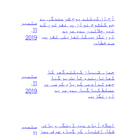
آج ان کیلئے یوم شرمندگی ہے
ستمبر
جو کلثوم نواز پر نفرتوں‌ کے
11,
تیر چلاتے رہے، مریم
اورنگزیب کا تعزیتی تقریب
2019
سے خطاب
حمزہ شہباز کیلئے گھر کا
ستمبر
کھانا بند، ثابت ہو گیا
11,
چھوٹے آدمی کو بڑی کرسی پر
مسلط کیا گیا ہے، مریم
2019
اورنگزیب
اسلام آباد میں ڈینگی وبائی
ستمبر
شکل اختیار کر گیا، صرف پمز
11,