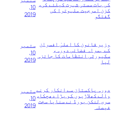
کی بات سستی شہرت کیلئے کی،
10,
کزن امرجیت ملہوترا کی
2019
گفتگو
وزیر قانون کا اعلیٰ‌ افسران
ستمبر
کے ہمراہ فضائی دورہ،
10,
سکیورٹی انتظامات کا جائزہ
2019
لیا
دورہ پاکستان سے انکار کرنے
ستمبر
والے کھلاڑیوں‌ کو بڑا دھچکا،
10,
سری لنکن بورڈ نے سنایا سخت
2019
فیصلہ