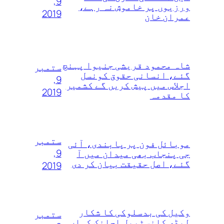
9,
ورزیوں پر خاموش نہ رہے،
2019
عمران خان
شاہ محمود قریشی جنیوا پہنچ
ستمبر
گئے، انسانی حقوق کونسل
9,
اجلاس میں پیش کریں گے کشمیر
2019
کا مقدمہ
ستمبر
موبائل فون پر پابندی، آئی
9,
جی پنجاب بھی میدان میں آ
گئے، اصل حقیقت بیان کر دی
2019
وکیل کی بدسلوکی کا شکار
ستمبر
لیڈی کانسٹیبل اچانک کہاں