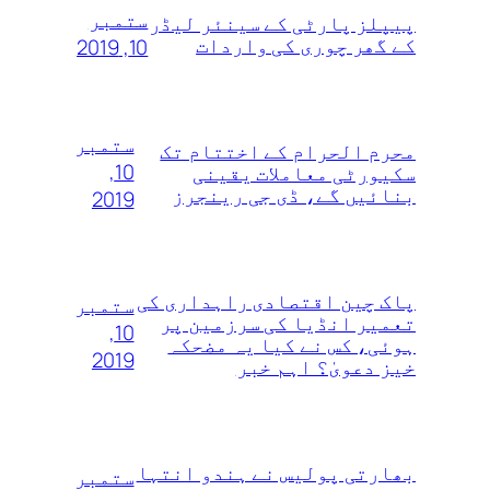
ستمبر
پیپلز پارٹی کے سینئر لیڈر
کے گھر چوری کی واردات
10, 2019
ستمبر
محرم الحرام کے اختتام تک
10,
سکیورٹی معاملات یقینی
بنائیں گے، ڈی جی رینجرز
2019
پاک چین اقتصادی راہداری کی
ستمبر
تعمیر انڈیا کی سرزمین پر
10,
ہوئی، کس نے کیا یہ مضحکہ
2019
خیز دعویٰ؟ اہم خبر
بھارتی پولیس نے ہندو انتہا
ستمبر