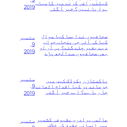
کیلئے راضی کرنے میں کامیاب
2019
ہوا یا نہیں؟ خبر آ گئی
صحافیوں نے ایسا کیا سوال
ستمبر
کیا کہ آئی جی پنجاب جواب
9,
دیے بغیر چلے گئے؟ پی آر او
2019
بھی صحافیوں سے الجھ پڑے
ستمبر
پاکستان ریکوڈک کیس میں
9,
جرمانے پر کیا اقدام اٹھانے
جا رہا ہے؟ اہم خبر آ گئی
2019
عالمی برادری مقبوضہ کشمیر
ستمبر
میں انسانی حقوق کی خلاف