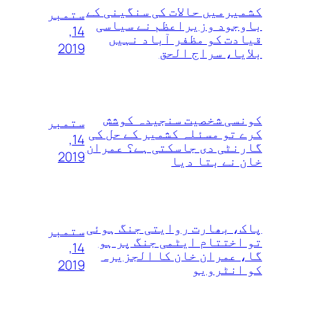
کشمیرمیں حالات کی سنگینی کے
ستمبر
باوجود وزیراعظم نے سیاسی
14,
قیادت کو مظفر آباد نہیں
2019
بلایا، سراج الحق
کونسی شخصیت سنجیدہ کوشش
ستمبر
کرے تو مسئلہ کشمیر کے حل کی
14,
گارنٹی دی جاسکتی ہے؟ عمران
2019
خان نے بتا دیا
پاک، بھارت روایتی جنگ ہوئی
ستمبر
تو اختتام ایٹمی جنگ پر ہو
14,
گا، عمران خان کا الجزیرہ
2019
کو انٹرویو