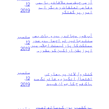
آرمی چیف سے ملاقات، باہمی
12,
دفاعی تعلقات و دیگر اہم
2019
امور پر گفتگو
آپ شور مچاتے رہیں، بات بھی
ستمبر
سنتے جائیں تو اچھا ہے، صدر
12,
مملکت کا پارلیمنٹ اجلاس میں
2019
اپوزیشن اراکین کو مشورہ
ستمبر
کنٹرول لائن پر بھارتی
12,
اشتعال انگیزی، فائرنگ سے
پاک فوج کا جوان شہید
2019
ہم کشمیریوں‌ کے ساتھ تھے،
ستمبر