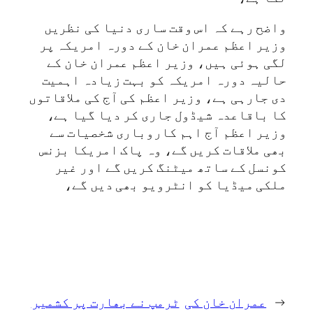
واضح رہے کہ اس وقت ساری دنیا کی نظریں
وزیر اعظم عمران خان کے دورہ امریکہ پر
لگی ہوئی ہیں، وزیر اعظم عمران خان کے
حالیہ دورہ امریکہ کو بہت زیادہ اہمیت
دی جارہی ہے، وزیر اعظم کی آج کی ملاقاتوں
کا باقاعدہ شیڈول جاری کر دیا گیا ہے،
وزیر اعظم آج اہم کاروباری شخصیات سے
بھی ملاقات کریں گے، وہ پاک امریکا بزنس
کونسل کے ساتھ میٹنگ کریں گے اور غیر
ملکی میڈیا کو انٹرویو بھی دیں گے،
←
عمران خان کی
ٹرمپ نے بھارت پر کشمیر