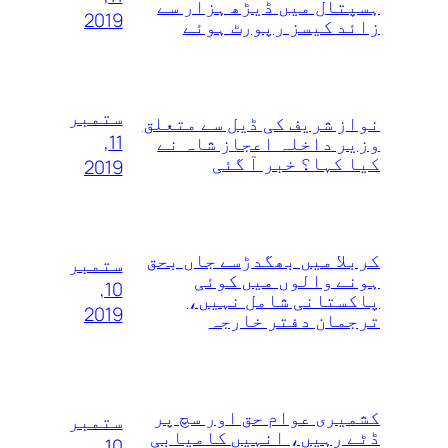
ہسپتال میں ڈیڑھ ہزار سے
2019
زائد کیسز رپورٹ ہوئے
ستمبر
نواز شریف کی ڈیل سے متعلق
11,
وزیر داخلہ اعجاز شاہ نے
کیا کہا؟ خبر آ گئی
2019
کربلا میں بھگدڑسے جاں بحق
ستمبر
ہونے والوں میں کوئی
10,
پاکستانی شامل نہیں،
2019
ترجمان دفتر خارجہ
کشمیری عوام حق اور سچ پر
ستمبر
ڈٹے رہیں، انہیں کامیابی
10,