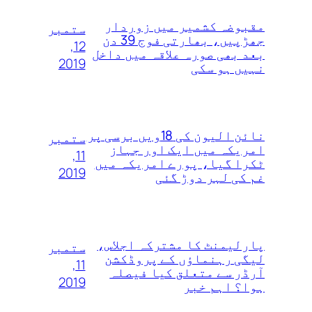
مقبوضہ کشمیر میں زوردار
ستمبر
جھڑپیں، بھارتی فوج 39 دن
12,
بعد بھی صورہ علاقہ میں داخل
2019
نہیں ہو سکی
نائن الیون کی 18ویں‌ برسی پر
ستمبر
امریکہ میں ایک اور جہاز
11,
ٹکرا گیا، پورے امریکہ میں
2019
غم کی لہر دوڑ گئی
پارلیمنٹ کا مشترکہ اجلاس،
ستمبر
لیگی رہنماؤں کے پروڈکشن
11,
آرڈر سے متعلق کیا فیصلہ
2019
ہوا؟ اہم خبر