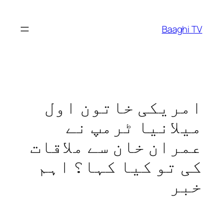
Skip
to
Baaghi TV
content
امریکی خاتون اول
میلانیا ٹرمپ نے
عمران خان سے ملاقات
کی تو کیا کہا؟ اہم
خبر