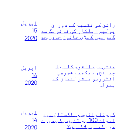
اپریل
راشن کی تقسیم کے دوران
15,
پولیس اہلکار کی فائرنگ سے
گھر میں کھڑی خاتون جاں بحق
2020
مفتی عبدالقوی کا نیا
اپریل
چیلنج، دیکھیے خصوصی
14,
انٹرویو مبشر لقمان کے
2020
ہمراہ
اپریل
کرونا وائرس ،پاکستان میں
14,
اموات 100 ہو گئیں ،کس صوبے
میں کتنی ہلاکتیں؟
2020