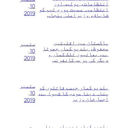
انتظامات، پولیس اور
10,
انتظامیہ سمیت پوری ٹیم کو
2019
شاباش، وزیراعلیٰ پنجاب
پاکستان میں اقلیتیں
ستمبر
محفوظ، بلدیو کمار جھوٹا
10,
ہے، بھائیوں تلک کمار و
2019
دیگر کی پریس کانفرنس
ستمبر
بلدیو کمار جیسے قاتلوں‌ کو
10,
پناہ دینا مودی کا شیوا ہے،
اجمل خان وزیر
2019
بلدیو کمار نے سیاسی پناہ
ستمبر