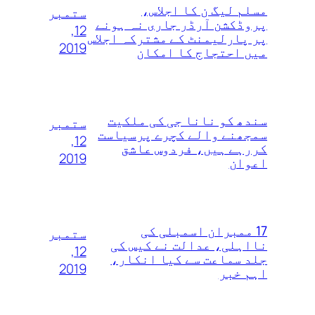
مسلم لیگ ن کا اجلاس،
ستمبر
پروڈکشن آرڈر جاری نہ ہونے
12,
پر پارلیمنٹ کے مشترکہ اجلاس
2019
میں احتجاج کا امکان
سندھ کو نانا جی کی ملکیت
ستمبر
سمجھنے والے کچرے پرسیاست
12,
کررہے ہیں، فردوس عاشق
2019
اعوان
17 ممبران اسمبلی کی
ستمبر
نااہلی، عدالت نے کیس کی
12,
جلد سماعت سے کیا انکار،
2019
اہم خبر