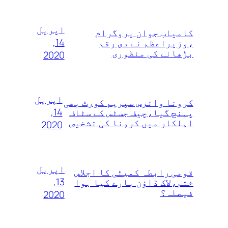
اپریل
کامیاب جوان پروگرام
14,
،وزیراعظم نے دی رقم
بڑھانے کی منظوری
2020
اپریل
کرونا وائرس سپریم کورٹ بھی
14,
پہنچ گیا،چیف جسٹس کے سٹاف
اہلکار میں کرونا کی تشخیص
2020
اپریل
قومی رابطہ کمیٹی کا اجلاس
13,
ختم،لاک ڈاؤن بارے کیا ہوا
فیصلہ؟
2020