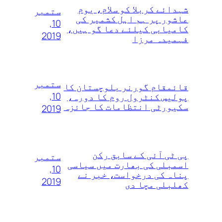
شہدائے کربلا کو سلام، یوم
ستمبر
عاشور پر ہم اہل کشمیر کی
10,
کامیابی کیلئے دعا گو ہیں،
2019
فہمیدہ مرزا
ستمبر
قائمقام گورنر بلوچستان کا
10,
پولیس کنٹرول روم کا دورہ،
سکیورٹی انتظامات کا جائزہ
2019
پی ٹی آئی کے سابق رکن
ستمبر
اسمبلی کی بھارت میں سیاسی
10,
پناہ کی درخواست، خبر نے
2019
کھلبلی مچا دی