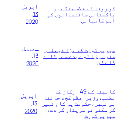
اپریل
کو رونا کے خلاف جنگ میں
13,
پاکستانی سائنسدانوں کی
اہم کامیابی
2020
اپریل
سپریم کورٹ کا بڑا فیصلہ،
13,
ظفر مرزا کو عہدے سے ہٹانے
کا حکم
2020
کابینہ کے 49 ارکان کا
اپریل
مطلب،وزیراعظم کچھ جانتا
13,
ہی نہیں،حکومت یہ کام نہیں
کر سکتی تو سرینڈر کر دے،
2020
سپریم کورٹ