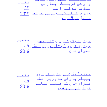
ستمبر
وار کی ٹریننگ، بھارتی
19,
میڈیا نے کیا ایسا
پروپیگنڈہ کہ اپنی ہی عوام
2019
کے دل دہلا دیے
ستمبر
کوئی ایڈیٹ ہی ہوتا ہے جو
14,
یوٹرن نہیں لیتا، وزیراعظم
عمران خان
2019
مسلم لیگ ن، پی ٹی آئی اور
ستمبر
پیپلز پارٹی نے وزیراعظم
14,
عمران خان کا فیصلہ تسلیم
2019
کر لیا، اہم خبر