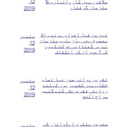
12,
علاقوں میں کاروائیاں، 5
ملزمان گرفتار
2019
تین دن قبل اغواء ہونے والا
ستمبر
معصوم بچہ بازیاب، ملزمان
12,
نے یہ گھناؤنی حرکت کیوں
2019
کی؟ حیران کن انکشاف
تقریر پرانی صدر نیا تھا،
ستمبر
خطاب میں کشمیریوں کیلئے
12,
روایتی فقرے پشی کئے گئے،
2019
سراج الحق
سعودی ملٹری ایڈوائزر کی
ستمبر