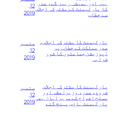
ہیں اور ہمیشہ رہیں گے، صدر
12,
کا پارلیمنٹ کے مشترکہ اجلاس
2019
سے خطاب
پارلیمنٹ کا مشترکہ اجلاس،
ستمبر
صدر مملکت کے خطاب پر
12,
اپوزیشن جماعتوں کا شور
2019
شرابہ
پارلیمنٹ کا مشترکہ اجلاس
ستمبر
شروع، صدر، وزیراعظم اور
12,
مسلح افواج کے سربراہان بھی
2019
پارلیمنٹ ہاؤس پہنچ گئے