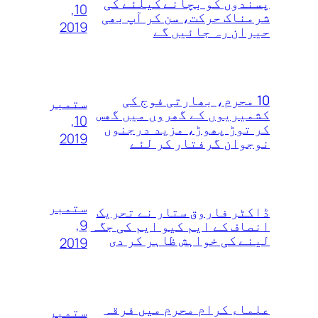
پسندوں‌ کو بچانے کیلئے کی
10,
شرمناک حرکت، سن کر آپ بھی
2019
حیران رہ جائیں گے
10 محرم، بھارتی فوج کی
ستمبر
کشمیریوں کے گھروں‌ میں‌ گھس
10,
کر توڑ‌ پھوڑ، مزید درجنوں‌
2019
نوجوان گرفتار کر لئے
ستمبر
ڈاکٹر فاروق ستار نے تحریک
9,
انصاف کے ایم کیو ایم کی جگہ
لینے کی خواہش ظاہر کر دی
2019
علماء کرام محرم میں فرقہ
ستمبر