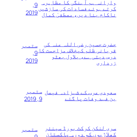
وارانہ ہم آہنگی کا مظاہرہ
9,
کرتے ہوئے فسادات کی سازشیں
2019
ناکام بنا دیں، مصطفیٰ کمال
حضرت حسین رضی اللہ عنہ کی
ستمبر
قربانی ظلم کیخلاف مزاحمت کا
9,
درس دیتی ہے، بلاول بھٹو
2019
زرداری
ستمبر
سعودی عرب کے شہزادہ فیصل
بن فہد وفات پا گئے
9, 2019
سری لنکن کرکٹ بورڈ سینئر
ستمبر
کھلاڑیوں‌ کو دورہ پاکستان
9,