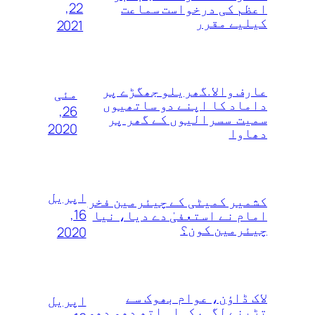
22,
اعظم کی درخواست سماعت
کیلیے مقرر
2021
عارف والا.گھریلو جھگڑے پر
مئی
داماد کا اپنے دو ساتھیوں
26,
سمیت سسرالیوں کے گھر پر
2020
دھاوا
اپریل
کشمیر کمیٹی کے چیئرمین فخر
16,
امام نے استعفیٰ دے دیا، نیا
چیئرمین کون؟
2020
لاک ڈاؤن، عوام بھوک سے
اپریل
تڑپنے لگی،کہا ہاتھ دھو دھو