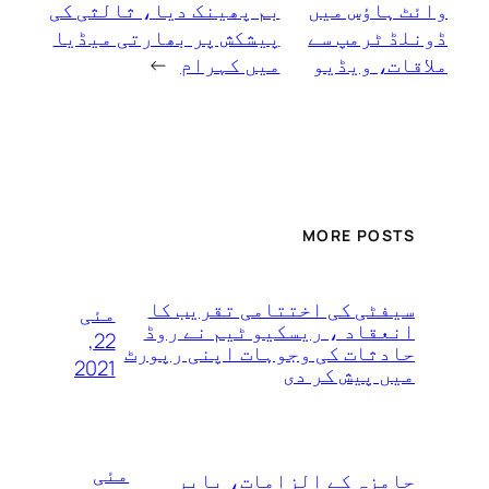
وائٹ ہاؤس میں
بم پھینک دیا، ثالثی کی
ڈونلڈ ٹرمپ سے
پیشکش پر بھارتی میڈیا
ملاقات، ویڈیو
میں کہرام
→
MORE POSTS
سیفٹی کی اختتامی تقریب کا
مئی
انعقاد ، ریسکیو ٹیم نے روڈ
22,
حادثات کی وجوہات اپنی رپورٹ
2021
میں پیش کر دی
مئی
حامزہ کے الزامات، بابر