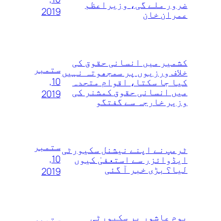
ضرور ملے گی، وزیراعظم
2019
عمران خان
کشمیر میں انسانی حقوق کی
ستمبر
خلاف ورزیوں پر سمجھوتہ نہیں‌
10,
کیا جا سکتا، اقوام متحدہ
میں انسانی حقوق کمشنر کی
2019
وزیر خارجہ سے گفتگو
ستمبر
ٹرمپ نے اپنے نیشنل سکیورٹی
10,
ایڈوائزر سے استعفیٰ کیوں
لیا؟ بڑی خبر آ گئی
2019
یوم عاشور پر سکیورٹی
ستمبر