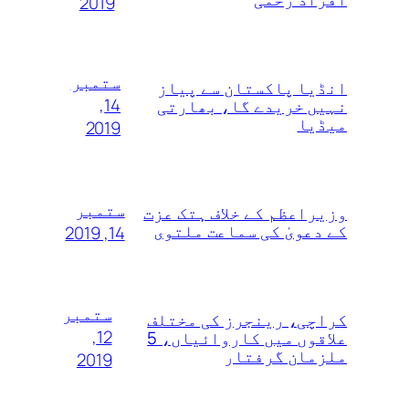
2019
ستمبر
انڈیا پاکستان سے پیاز
14,
نہیں خریدے گا، بھارتی
میڈیا
2019
ستمبر
وزیراعظم کے خلاف ہتک عزت
کے دعویٰ کی سماعت ملتوی
14, 2019
ستمبر
کراچی، رینجرز کی مختلف
12,
علاقوں میں کاروائیاں، 5
ملزمان گرفتار
2019