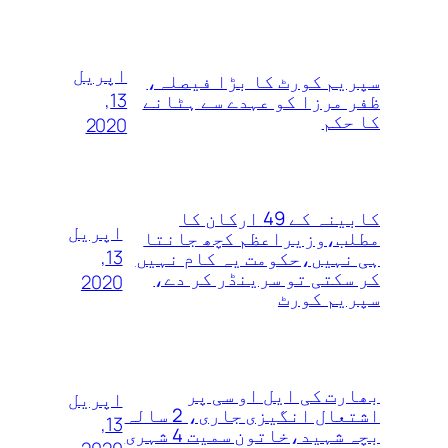
اپریل
سپریم کورٹ کا بڑا فیصلہ،
13,
ظفر مرزا کو عہدے سے ہٹانے
کا حکم
2020
کابینہ کے 49 ارکان کا
اپریل
مطلب،وزیراعظم کچھ جانتا
13,
ہی نہیں،حکومت یہ کام نہیں
کر سکتی تو سرینڈر کر دے،
2020
سپریم کورٹ
بھارت کی ایل او سی پر
اپریل
اشتعال انگیزی جاری، 2 سالہ
13,
بچہ شہید،خاتون سمیت 4 شہری