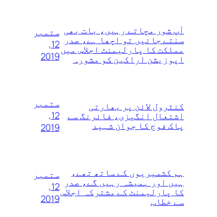
آپ شور مچاتے رہیں، بات بھی
ستمبر
سنتے جائیں تو اچھا ہے، صدر
12,
مملکت کا پارلیمنٹ اجلاس میں
2019
اپوزیشن اراکین کو مشورہ
ستمبر
کنٹرول لائن پر بھارتی
12,
اشتعال انگیزی، فائرنگ سے
پاک فوج کا جوان شہید
2019
ہم کشمیریوں‌ کے ساتھ تھے،
ستمبر
ہیں اور ہمیشہ رہیں گے، صدر
12,
کا پارلیمنٹ کے مشترکہ اجلاس
2019
سے خطاب