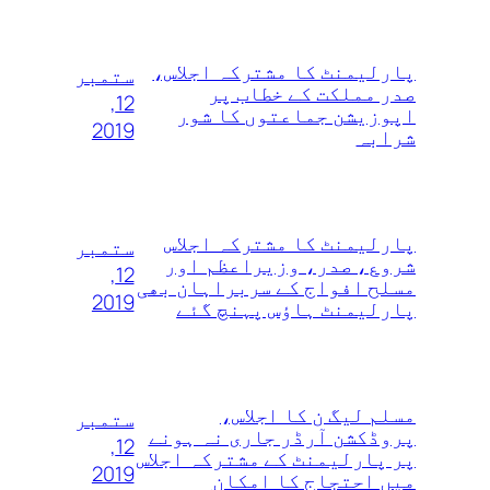
پارلیمنٹ کا مشترکہ اجلاس،
ستمبر
صدر مملکت کے خطاب پر
12,
اپوزیشن جماعتوں کا شور
2019
شرابہ
پارلیمنٹ کا مشترکہ اجلاس
ستمبر
شروع، صدر، وزیراعظم اور
12,
مسلح افواج کے سربراہان بھی
2019
پارلیمنٹ ہاؤس پہنچ گئے
مسلم لیگ ن کا اجلاس،
ستمبر
پروڈکشن آرڈر جاری نہ ہونے
12,
پر پارلیمنٹ کے مشترکہ اجلاس
2019
میں احتجاج کا امکان