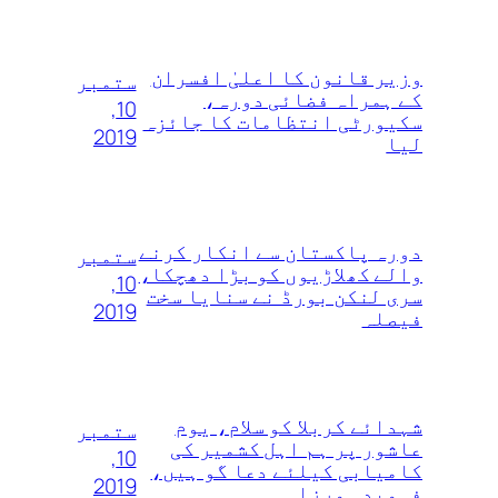
وزیر قانون کا اعلیٰ‌ افسران
ستمبر
کے ہمراہ فضائی دورہ،
10,
سکیورٹی انتظامات کا جائزہ
2019
لیا
دورہ پاکستان سے انکار کرنے
ستمبر
والے کھلاڑیوں‌ کو بڑا دھچکا،
10,
سری لنکن بورڈ نے سنایا سخت
2019
فیصلہ
شہدائے کربلا کو سلام، یوم
ستمبر
عاشور پر ہم اہل کشمیر کی
10,
کامیابی کیلئے دعا گو ہیں،
2019
فہمیدہ مرزا