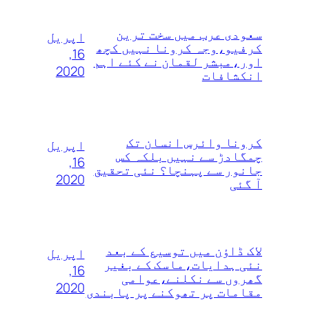
سعودی عرب میں سخت ترین
اپریل
کرفیو،وجہ کرونا نہیں کچھ
16,
اور،مبشر لقمان نے کئے اہم
2020
انکشافات
کرونا وائرس انسان تک
اپریل
چمگادڑ سے نہیں بلکہ کس
16,
جانور سے پہنچا؟ نئی تحقیق
2020
آ گئی
لاک ڈاؤن میں توسیع کے بعد
اپریل
نئی ہدایات،ماسک کے بغیر
16,
گھروں سے نکلنے،عوامی
2020
مقامات پر تھوکنے پر پابندی