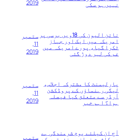
2019
نہیں ہو سکی
نائن الیون کی 18ویں‌ برسی پر
ستمبر
امریکہ میں ایک اور جہاز
11,
ٹکرا گیا، پورے امریکہ میں
2019
غم کی لہر دوڑ گئی
پارلیمنٹ کا مشترکہ اجلاس،
ستمبر
لیگی رہنماؤں کے پروڈکشن
11,
آرڈر سے متعلق کیا فیصلہ
2019
ہوا؟ اہم خبر
آج ان کیلئے یوم شرمندگی ہے
ستمبر
جو کلثوم نواز پر نفرتوں‌ کے