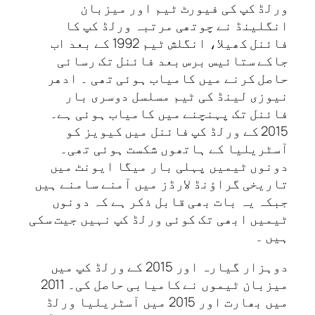
ورلڈ کپ کی فیورٹ ٹیم اور میزبان
انگلینڈ نے چوتھی مرتبہ ورلڈ کپ کا
فائنل کھیلا، انگلش ٹیم 1992 کے بعد اب
جاکے ستائیس برس بعد فائنل تک رسائی
حاصل کرنے میں کامیاب ہوئی تھی ۔ ادھر
نیوزی لینڈ کی ٹیم مسلسل دوسری بار
فائنل تک پہنچنے میں کامیاب ہوئی ہے۔
2015 کے ورلڈ کپ فائنل میں کیویز کو
آسٹریلیا کے ہاتھوں شکست ہوئی تھی۔
دونوں ٹیمیں پہلی بار میگا ایونٹ میں
تاریخی گراؤنڈ لارڈز میں آمنے سامنے ہیں
جبکہ یہ بات بھی قابل ذکر ہے کہ دونوں
ٹیمیں ابھی تک کوئی ورلڈ کپ نہیں جیت سکی
ہیں ۔
دوہزار گیارہ اور 2015 کے ورلڈ کپ میں
میزبان ٹیموں نے کامیابی حاصل کی۔ 2011
میں بھارت اور 2015 میں آسٹریلیا ورلڈ