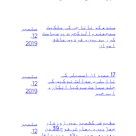
سندھ کو نانا جی کی ملکیت
ستمبر
سمجھنے والے کچرے پرسیاست
12,
کررہے ہیں، فردوس عاشق
2019
اعوان
17 ممبران اسمبلی کی
ستمبر
نااہلی، عدالت نے کیس کی
12,
جلد سماعت سے کیا انکار،
2019
اہم خبر
مقبوضہ کشمیر میں زوردار
ستمبر
جھڑپیں، بھارتی فوج 39 دن
12,
بعد بھی صورہ علاقہ میں داخل