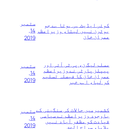
ستمبر
کوئی ایڈیٹ ہی ہوتا ہے جو
14,
یوٹرن نہیں لیتا، وزیراعظم
عمران خان
2019
مسلم لیگ ن، پی ٹی آئی اور
ستمبر
پیپلز پارٹی نے وزیراعظم
14,
عمران خان کا فیصلہ تسلیم
2019
کر لیا، اہم خبر
کشمیرمیں حالات کی سنگینی کے
ستمبر
باوجود وزیراعظم نے سیاسی
14,
قیادت کو مظفر آباد نہیں
2019
بلایا، سراج الحق