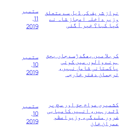
ستمبر
نواز شریف کی ڈیل سے متعلق
11,
وزیر داخلہ اعجاز شاہ نے
کیا کہا؟ خبر آ گئی
2019
کربلا میں بھگدڑسے جاں بحق
ستمبر
ہونے والوں میں کوئی
10,
پاکستانی شامل نہیں،
2019
ترجمان دفتر خارجہ
کشمیری عوام حق اور سچ پر
ستمبر
ڈٹے رہیں، انہیں کامیابی
10,
ضرور ملے گی، وزیراعظم
2019
عمران خان