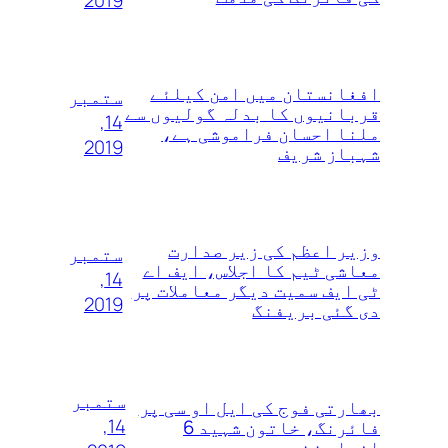
2019
افغانستان میں امن کیلئے
ستمبر
قربانیوں کا بدلہ گولیوں سے
14,
ملنا احسان فراموشی ہے،
2019
شہباز شریف
وزیر اعظم کی زیر صدارت
ستمبر
معاشی ٹیم کا اجلاس، ایف اے
14,
ٹی ایف سمیت دیگر معاملات پر
2019
دی گئی بریفنگ
ستمبر
بھارتی فوج کی ایل او سی پر
14,
فائرنگ، خاتون شہید 6
افراد زخمی