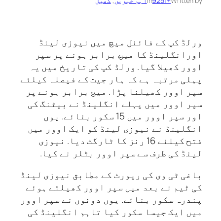
Written by
+9251
in
اہم خبریں
, 
کھیل
ورلڈ کپ کے فائنل میچ میں نیوزی لینڈ
اورانگلینڈ کا میچ برابر ہونے پر سپر
اوور کھیلا گیا. ورلڈ کپ کی تاریخ میں یہ
پہلی مرتبہ ہے کہ ہار جیت کے فیصلہ کیلئے
سپر اوور کھیلنا پڑا. میچ برابر ہونے پر
سپر اوور میں پہلے انگلینڈ نے بیٹنگ کی
اور سپر اوور میں‌ 15 سکور بنائے. یوں‌
انگلینڈ‌ نے نیوزی لینڈ کو ایک اوور میں
فتح کیلئے 16 رنز کا ٹارگٹ‌ دیا. نیوزی
لینڈ کی طرف سے سپر اوور بٹلر نے کیا.
باغی ٹی وی کی رپورٹ‌ کے مطابق نیوزی لینڈ‌
کی ٹیم نے بعد میں سپر اوور کھیلتے ہوئے
پندرہ سکور بنائے. یوں‌ دونوں نے سپر اوور
میں ایک جیسا سکور کیا تاہم انگلینڈ کی