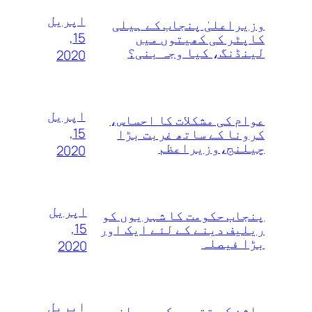
اپریل
وزیراعلیٰ پنجاب کے ہیلی
15,
کاپٹر کی کھیتوں میں
لینڈنگ، کیا وجہ بنی؟
2020
اپریل
عوام کی مشکلات کا احساس،
15,
کرونا کے ساتھ غربت بڑا
چیلنج،وزیراعظم
2020
اپریل
پنجاب حکومت کا شہریوں کو
15,
ریلیف دینے کے لئے ایک اور
بڑا فیصلہ
2020
اپریل
راشن کی تقسیم کے دوران