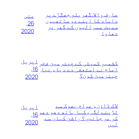
عارف والا.گھریلو جھگڑے پر
مئی
داماد کا اپنے دو ساتھیوں
26,
سمیت سسرالیوں کے گھر پر
2020
دھاوا
اپریل
کشمیر کمیٹی کے چیئرمین فخر
16,
امام نے استعفیٰ دے دیا، نیا
چیئرمین کون؟
2020
لاک ڈاؤن، عوام بھوک سے
اپریل
تڑپنے لگی،کہا ہاتھ دھو دھو
16,
کر مر جائیں؟ راشن کہاں سے
2020
لیں