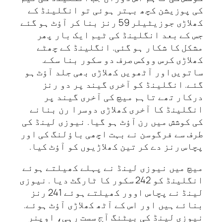
کی پوزیشن کچھ بہتر ہوئی تو انگلینڈ کے
کھلاڑی جوزیٹیلر 59 رنز بنا کر آؤٹ‌ ہو گئے
جس کے بعد انگلینڈ کی ٹیم ایک بار پھر
مشکل کا شکار ہو گئی. انگلینڈ کے چھٹے
کھلاڑی کرس ووکس صرف دو سکور بنا سکے.
ساتویں‌اور آٹھویں‌ کھلاڑی بھی جلد آؤٹ ہو
گئے. انگلینڈ کو آخری گیند پر دو رنز
درکار تھے تاہم میچ کی آخری گیند پر
انگلینڈ کا آخری کھلاڑی دوسرا رن بنانے
کی کوشش میں رن آؤٹ ہو گیا. نیوزی لینڈ کی
طرف سے فرگوسن نے بہت اچھی باؤلنگ کی اور
پچاس رنز دے کر تین کھلاڑیوں‌ کو آؤٹ کیا.
میچ میں‌ نیوزی لینڈ نے پہلے کھیلتے ہوئے
انگلینڈ کو 242 سکور کا ٹارگٹ دیا . نیوزی
لینڈ نے پچاس اوور کھیلتے ہوئے 241 رنز
بنائے ہیں‌ اور اس کے آٹھ کھلاڑی آؤٹ ہوئے.
نیوزی لینڈ کی بیٹنگ آج سست رہی، اوپنر