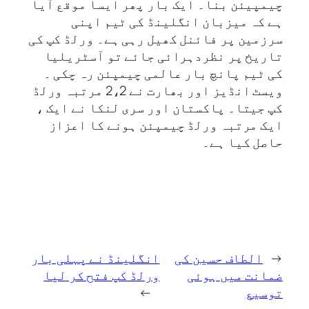
چیمپیئن بنا۔ ایک بار پھر ایسا موقع آیا
ہے کہ میزبان انگلینڈ کی ٹیم اپنی
سرزمین پر فائنل کھیل رہی ہے۔ ورلڈ کپ کی
تاریخ پر نظردہرائی جائے تو آسٹریلیا
کی ٹیم پانچ بار عالمی چیمپئن رہ چکی ۔
ویسٹ انڈیز اور بھارت نے 2،2 مرتبہ ورلڈ
کپ جیتا۔ پاکستان اور سری لنکا نے ایک ،
ایک مرتبہ ورلڈ چیمپئن ہونے کا اعزاز
حاصل کیا ہے۔
←
الطاف حسین کی
انگلینڈ نے پہلی بار
ضمانت میں ہوئی
ورلڈ کپ فتح کر لیا
توسیع
→