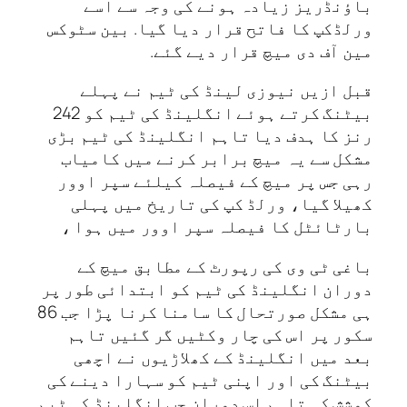
باؤنڈریز زیادہ ہونے کی وجہ سے اسے
ورلڈ‌کپ کا فاتح قرار دیا گیا. بین سٹوکس
مین آف دی میچ قرار دیے گئے.
قبل ازیں‌ نیوزی لینڈ کی ٹیم نے پہلے
بیٹنگ کرتے ہوئے انگلینڈ کی ٹیم کو 242
رنز کا ہدف دیا تاہم انگلینڈ کی ٹیم بڑی
مشکل سے یہ میچ برابر کرنے میں‌ کامیاب
رہی جس پر میچ کے فیصلہ کیلئے سپر اوور
کھیلا گیا، ورلڈ کپ کی تاریخ میں پہلی
بارٹائٹل کا فیصلہ سپر اوور میں ہوا ،
باغی ٹی وی کی رپورٹ کے مطابق میچ کے
دوران انگلینڈ کی ٹیم کو ابتدائی طور پر
ہی مشکل صورتحال کا سامنا کرنا پڑا جب 86
سکور پر اس کی چار وکٹیں‌ گر گئیں‌ تاہم
بعد میں انگلینڈ کے کھلاڑیوں نے اچھی
بیٹنگ کی اور اپنی ٹیم کو سہارا دینے کی
کوشش کی تاہم اس دوران جب انگلینڈ کی ٹیم