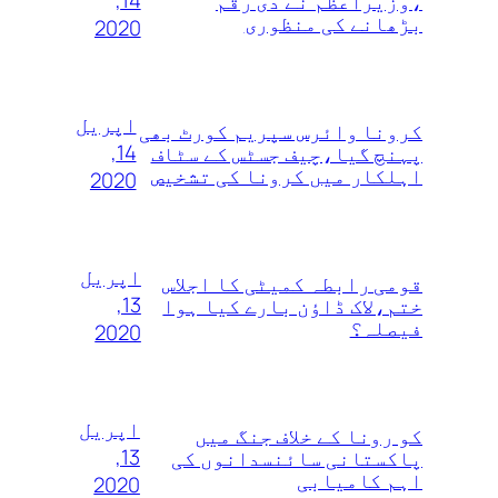
14,
،وزیراعظم نے دی رقم
بڑھانے کی منظوری
2020
اپریل
کرونا وائرس سپریم کورٹ بھی
14,
پہنچ گیا،چیف جسٹس کے سٹاف
اہلکار میں کرونا کی تشخیص
2020
اپریل
قومی رابطہ کمیٹی کا اجلاس
13,
ختم،لاک ڈاؤن بارے کیا ہوا
فیصلہ؟
2020
اپریل
کو رونا کے خلاف جنگ میں
13,
پاکستانی سائنسدانوں کی
اہم کامیابی
2020