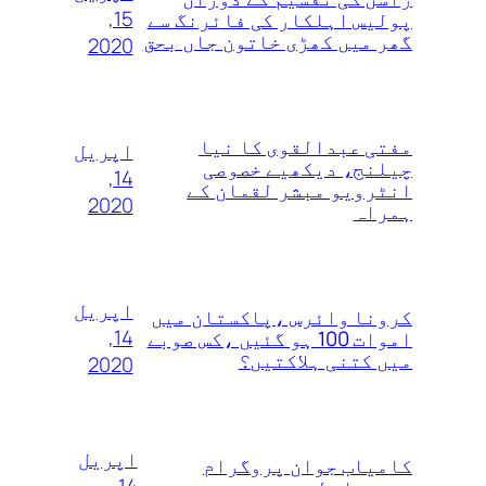
15,
پولیس اہلکار کی فائرنگ سے
گھر میں کھڑی خاتون جاں بحق
2020
مفتی عبدالقوی کا نیا
اپریل
چیلنج، دیکھیے خصوصی
14,
انٹرویو مبشر لقمان کے
2020
ہمراہ
اپریل
کرونا وائرس ،پاکستان میں
14,
اموات 100 ہو گئیں ،کس صوبے
میں کتنی ہلاکتیں؟
2020
اپریل
کامیاب جوان پروگرام