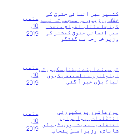
کشمیر میں انسانی حقوق کی
ستمبر
خلاف ورزیوں پر سمجھوتہ نہیں‌
10,
کیا جا سکتا، اقوام متحدہ
میں انسانی حقوق کمشنر کی
2019
وزیر خارجہ سے گفتگو
ستمبر
ٹرمپ نے اپنے نیشنل سکیورٹی
10,
ایڈوائزر سے استعفیٰ کیوں
لیا؟ بڑی خبر آ گئی
2019
یوم عاشور پر سکیورٹی
ستمبر
انتظامات، پولیس اور
10,
انتظامیہ سمیت پوری ٹیم کو
2019
شاباش، وزیراعلیٰ پنجاب