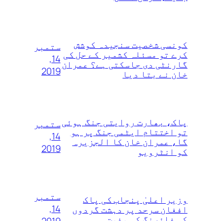
کونسی شخصیت سنجیدہ کوشش
ستمبر
کرے تو مسئلہ کشمیر کے حل کی
14,
گارنٹی دی جاسکتی ہے؟ عمران
2019
خان نے بتا دیا
پاک، بھارت روایتی جنگ ہوئی
ستمبر
تو اختتام ایٹمی جنگ پر ہو
14,
گا، عمران خان کا الجزیرہ
2019
کو انٹرویو
ستمبر
وزیر اعلیٰ پنجاب کی پاک
14,
افغان سرحد پر دہشت گردوں
کی فائرنگ کی مذمت