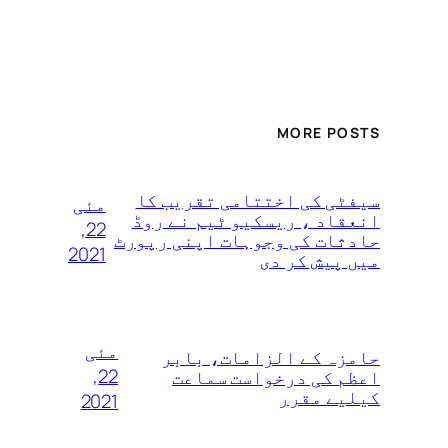
MORE POSTS
سیفٹی کی اختتامی تقریب کا
مئی
انعقاد ، ریسکیو ٹیم نے روڈ
22,
حادثات کی وجوہات اپنی رپورٹ
2021
میں پیش کر دی
مئی
حامزہ کے الزامات، بابر
22,
اعظم کی درخواست سماعت
کیلیے مقرر
2021