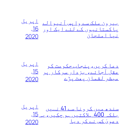
اپریل
بیرون ملک سے واپس آنیوالے
16,
پاکستانیوں کے لئے ایک اور
نیا امتحان
2020
اپریل
دعا کریں،پنجاب حکومت کو
15,
عقل آجائے، بزدار سرکار پر
مبشر لقمان پھٹ پڑے
2020
اپریل
سندھ میں کرونا سے 41 نہیں
15,
بلکہ 400 ہلاکتیں ہو چکیں،یہ
دعویٰ کس نے کر دیا
2020