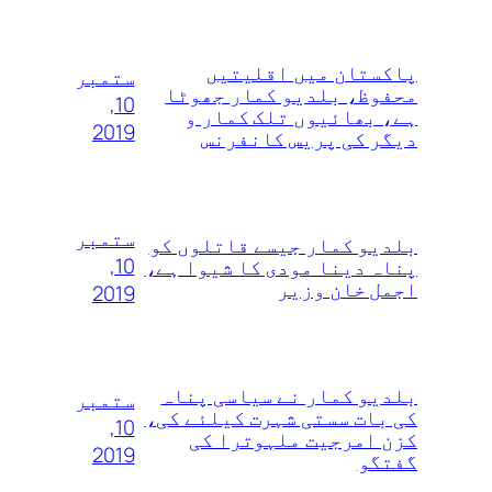
پاکستان میں اقلیتیں
ستمبر
محفوظ، بلدیو کمار جھوٹا
10,
ہے، بھائیوں تلک کمار و
2019
دیگر کی پریس کانفرنس
ستمبر
بلدیو کمار جیسے قاتلوں‌ کو
10,
پناہ دینا مودی کا شیوا ہے،
اجمل خان وزیر
2019
بلدیو کمار نے سیاسی پناہ
ستمبر
کی بات سستی شہرت کیلئے کی،
10,
کزن امرجیت ملہوترا کی
2019
گفتگو