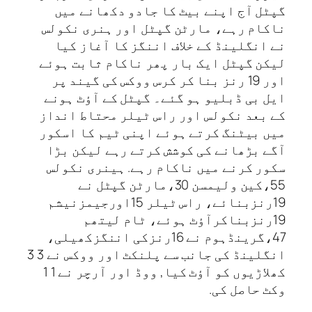
گپٹل آج اپنے بیٹ کا جادو دکھانے میں
ناکام رہے، مارٹن گپٹل اور ہنری نکولس
نے انگلینڈ کے خلاف اننگز کا آغاز کیا
لیکن گپٹل ایک بار پھر ناکام ثابت ہوئے
اور 19 رنز بنا کر کرس ووکس کی گیند پر
ایل بی ڈبلیو ہو گئے۔ گپٹل کے آؤٹ ہونے
کے بعد نکولس اور راس ٹیلر محتاط انداز
میں بیٹنگ کرتے ہوئے اپنی ٹیم کا اسکور
آگے بڑھانے کی کوشش کرتے رہے لیکن بڑا
سکور کرنے میں ناکام رہے. ہینری نکولس
55،کین ولیمسن 30،مارٹن گپٹل نے
19رنزبنائے، راس ٹیلر 15اورجیمزنیشم
19رنزبناکرآؤٹ ہوئے، ٹام لیتھم
47،گرینڈہوم نے 16رنزکی اننگزکھیلی،
انگلینڈ کی جانب سے پلنکٹ اور ووکس نے 3 3
کھلاڑیوں کو آؤٹ کیا, ووڈ اور آرچر نے 1 1
وکٹ حاصل کی.