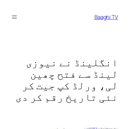
Skip
to
Baaghi TV
content
انگلینڈ نے نیوزی
لینڈ سے فتح چھین
لی، ورلڈ کپ جیت کر
نئی تاریخ رقم کر دی