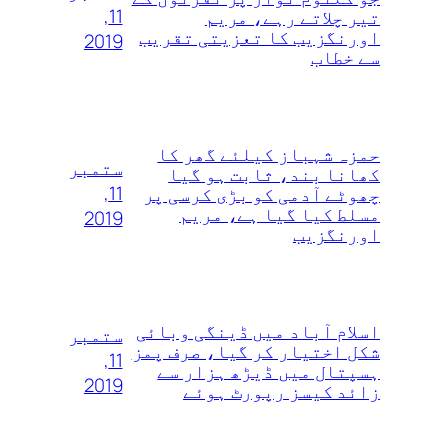
11,
تیر چلاتے رہے، مریم
اورنگزیب کا تعزیتی تقریب
2019
سے خطاب
حمزہ شہباز کیلئے گھر کا
ستمبر
کھانا بند، ثابت ہو گیا
11,
چھوٹے آدمی کو بڑی کرسی پر
مسلط کیا گیا ہے، مریم
2019
اورنگزیب
اسلام آباد میں ڈینگی وبائی
ستمبر
شکل اختیار کر گیا، صرف پمز
11,
ہسپتال میں ڈیڑھ ہزار سے
2019
زائد کیسز رپورٹ ہوئے