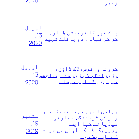
2020
زخمی
اپریل
پاک فوج کا تربیتی طیارہ
13,
گر کر تباہ، دو پائلٹ شہید
2020
اپریل
کرونا وائرس،لاک ڈاؤن،
13,
وزیراعظم کی زیر صدارت اجلاس
میں ہوں گے اہم فیصلے
2020
جہادی لے رہے ہیں نیوکلیئر
ستمبر
وار کی ٹریننگ، بھارتی
19,
میڈیا نے کیا ایسا
پروپیگنڈہ کہ اپنی ہی عوام
2019
کے دل دہلا دیے