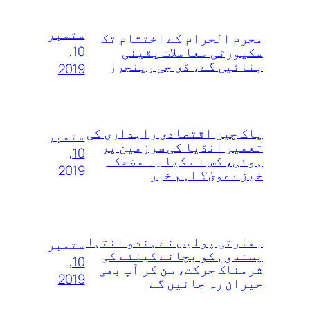
ستمبر
محرم الحرام کے اختتام تک
10,
سکیورٹی معاملات یقینی
بنائیں گے، ڈی جی رینجرز
2019
پاک چین اقتصادی راہداری کی
ستمبر
تعمیر انڈیا کی سرزمین پر
10,
ہوئی، کس نے کیا یہ مضحکہ
2019
خیز دعویٰ؟ اہم خبر
بھارتی پولیس نے ہندو انتہا
ستمبر
پسندوں‌ کو بچانے کیلئے کی
10,
شرمناک حرکت، سن کر آپ بھی
2019
حیران رہ جائیں گے