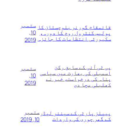
ستمبر
قائمقام گورنر بلوچستان کا
10,
پولیس کنٹرول روم کا دورہ،
سکیورٹی انتظامات کا جائزہ
2019
پی ٹی آئی کے سابق رکن
ستمبر
اسمبلی کی بھارت میں سیاسی
10,
پناہ کی درخواست، خبر نے
2019
کھلبلی مچا دی
ستمبر
پیپلز پارٹی کے سینئر لیڈر
کے گھر چوری کی واردات
10, 2019