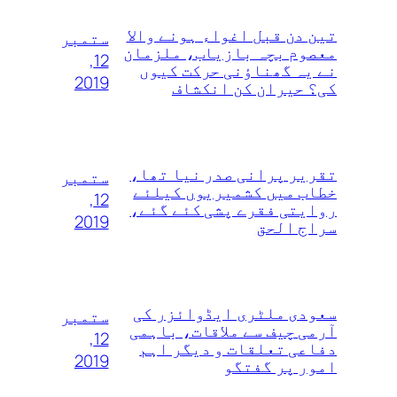
تین دن قبل اغواء ہونے والا
ستمبر
معصوم بچہ بازیاب، ملزمان
12,
نے یہ گھناؤنی حرکت کیوں
2019
کی؟ حیران کن انکشاف
تقریر پرانی صدر نیا تھا،
ستمبر
خطاب میں کشمیریوں کیلئے
12,
روایتی فقرے پشی کئے گئے،
2019
سراج الحق
سعودی ملٹری ایڈوائزر کی
ستمبر
آرمی چیف سے ملاقات، باہمی
12,
دفاعی تعلقات و دیگر اہم
2019
امور پر گفتگو