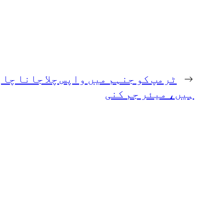
←
ٹرمپ کو جنہم میں واپس چلا جانا چاہ
ہیں، میئر جم کنی