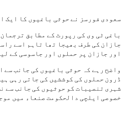
سعودی فورسز نے حوثی باغیوں‌ کا ایک او
باغی ٹی وی کی رپورٹ‌ کے مطابق ترجمان
جازان کی طرف بھیجا تھا تاہم اسے راست
اور جازان پر حملوں اور جاسوسی کے لیے
واضح رہے کہ حوثی باغیوں‌ کی جانب سے ا
ڈرون حملوں‌ کی کوششیں کی جاتی رہی ہیں
شہری تنصیبات کو حوثیوں کی جانب سے نش
خصوصی ایلچی دالحکومت صنعاء میں موج