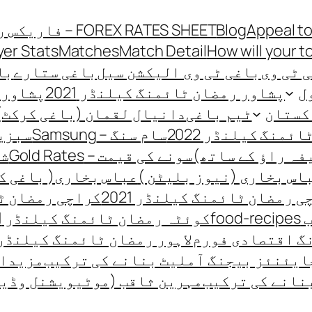
Appeal to
Blog
FOREX RATES SHEET – فاریکس ریٹ شیٹ
yer Stats
Matches
Match Detail
How will your t
 ٹی وی
باغی ٹی وی الیکشن سیل
باغی ستارے
باغی
ل
پشاور رمضان ٹائمنگ کیلنڈر 2021
پشاور ر
کستان
ٹیم باغی
دانیال لقمان (باغی کرکٹ)
منگ کیلنڈر 2022
سام سنگ – Samsung
سبزیو
فہ راؤ کے ساتھ)
سونے کی قیمت – Gold Rates
شہ
اس بخاری (نیوز بلیٹن )
عباس بخاری( باغی ک
 رمضان ٹائمنگ کیلنڈر 2021
کراچی رمضان ٹائ
fo
کوئٹہ رمضان ٹائمنگ کیلنڈر 2021
گ اقتصادی فورم
لاہور رمضان ٹائمنگ کیلنڈر 021
ایئنئز بیجنگ آملیٹ بنانے کی ترکیب
مزیدار
نانے کی ترکیب
مہرین ثاقب (موٹیویشنل وڈی