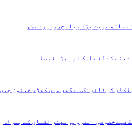
کے ساتھ غربت بڑا چیلنج،وزیراعظم
دینے کے لئے ایک اور بڑا فیصلہ
لکار کی فائرنگ سے گھر میں کھڑی خاتون جاں
کھیے خصوصی انٹرویو مبشر لقمان کے ہمراہ