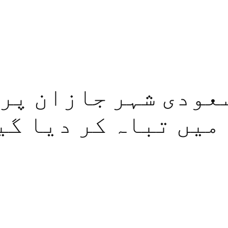
سعودی شہر جازان پر 
میں تباہ کر دیا گی