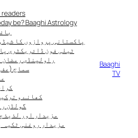
Skip
 readers
to
oday be? Baaghi Astrology
content
باغی
پاکستانی پروازوں کا شیڈو
ٹیلی فون ڈائریکٹری پا
راولپنڈی رمضان ٹائ
Baaghi
سماج (عفی
TV
عب
کراچی
کھانے و ترکیب od-recipes
گولڈن رن
مزیدار اور لذیذ چ
مزیدار روغنی ٹکیہ ب