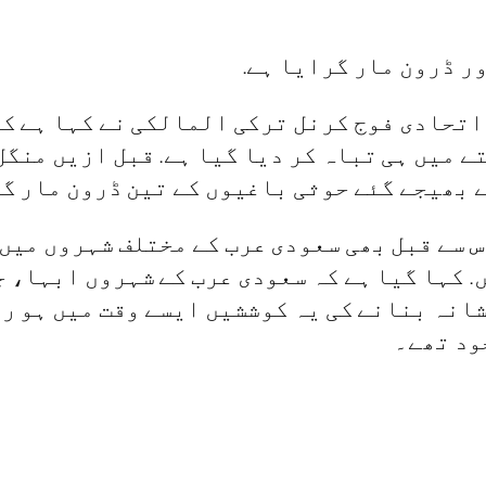
ر ڈرون مار گرایا ہے.
 اتحادی فوج کرنل ترکی المالکی نے کہا ہے ک
ے میں ہی تباہ کر دیا گیا ہے. قبل ازیں منگل
 بھیجے گئے حوثی باغیوں‌ کے تین ڈرون مار گ
س سے قبل بھی سعودی عرب کے مختلف شہروں‌ می
. کہا گیا ہے کہ سعودی عرب کے شہروں ابہا، 
انہ بنانے کی یہ کوششیں ایسے وقت میں ہو رہ
ود تھے۔