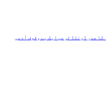
کا صدر ڈونلڈ ٹرمپ ایک بے وقوف آدمی