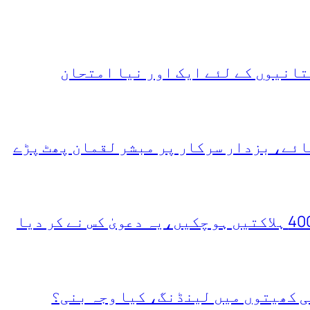
انیوں کے لئے ایک اور نیا امتحان
ئے، بزدار سرکار پر مبشر لقمان پھٹ پڑے
ی کھیتوں میں لینڈنگ، کیا وجہ بنی؟