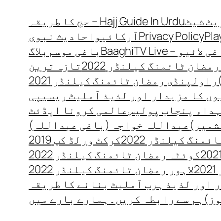
Hajj Guide In Urdu – حج کا طریقہ
Pla
Privacy Policy
آرکائیو
احادیث نبوی
 لائیو – BaaghiTV Live
باغی موسم
بلاگ
مضان ٹائمنگ کیلنڈر 2022
تازہ ترین
راولپنڈی رمضان ٹائمنگ کیلنڈر 2021
ں کا مزیدار اور لذیذ آملیٹ ریسیپی
داء پنجاب پولیس
عالمی کرونا اپڈئٹ
شمیر)
عبداللہ خواجہ (باغی عبداللہ)
منگ کیلنڈر 2022
کرکٹ ورلڈ کپ 2019
کوئٹہ رمضان ٹائمنگ کیلنڈر 2022
2
لاہور رمضان ٹائمنگ کیلنڈر 2022
 اور لذیذ ہرب آملیٹ بنانے کا طریقہ
وز)
ہم سے رابطہ کریں۔
ہمارے بارے میں