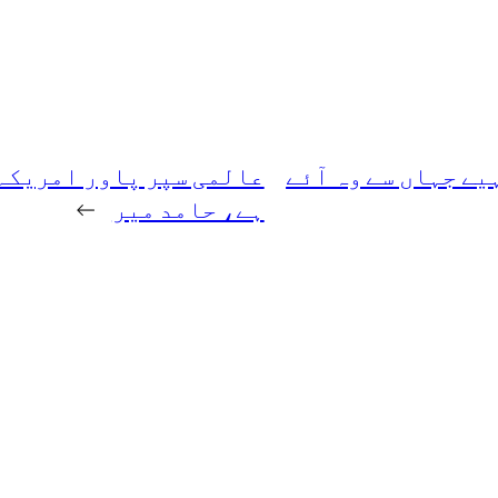
یے جہاں سے وہ آئے
عالمی سپر پاور امریکہ 
ہے، حامد میر
→