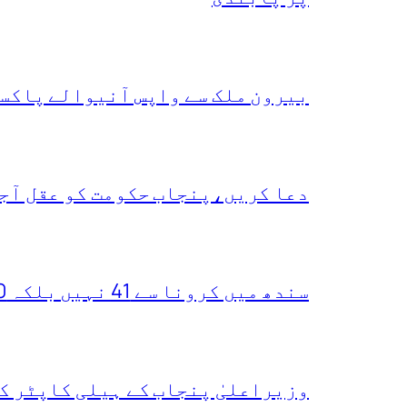
بیرون ملک سے واپس آنیوالے پاکست
دعا کریں،پنجاب حکومت کو عقل آجا
سندھ میں کرونا سے 41 نہیں بلکہ 400 ہلاکتیں ہو چکیں،یہ دعویٰ کس نے کر دیا
وزیراعلیٰ پنجاب کے ہیلی کاپٹر ک