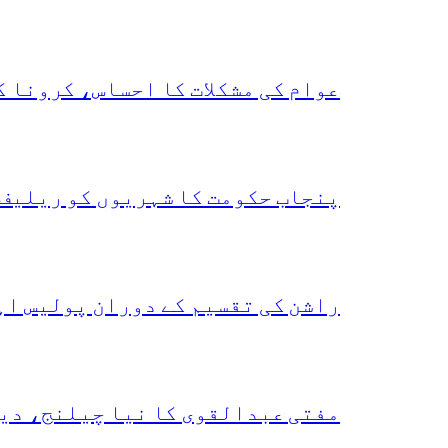
عوام کی مشکلات کا احساس، کرونا 
پنجاب حکومت کا شہریوں کو ریلیف 
راشن کی تقسیم کے دوران پولیس اہ
مفتی عبدالقوی کا نیا چیلنج، دی