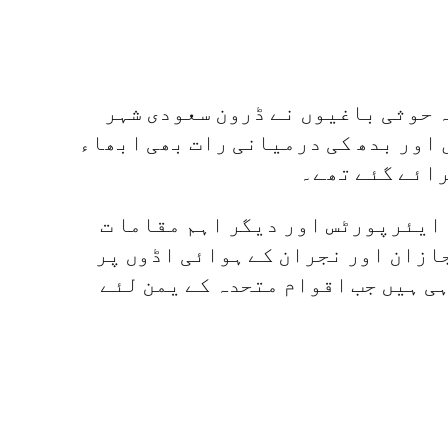
ہ حوثی باغیوں نے ڈرون سعودی شہر
 اور بدھ کی درمیانی رات بھی ابھاء
رائے گئے تھے۔
ں ایئرپورٹس اور دیگر اہم مقاما ت
جازان اور نجران کے ہوائی اڈوں پر
ی ہیں جب اقوام متحدہ کے یمن لئے