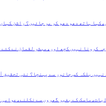
،کہا ہاتھ دھو دھو کر مر جائیں؟ راشن کہاں 
جہ کرونا نہیں کچھ اور،مبشر لقمان نے کئے 
نہیں بلکہ کس جانور سے پہنچا؟ نئی تحقیق آ
دایات،ماسک کے بغیر گھروں سے نکلنے،عوامی 