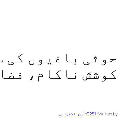
حوثی باغیوں‌ کی 
کوشش ناکام، فضا 
Written by
+9251
in
بین الاقوامی