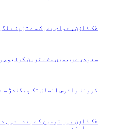
لاک ڈاؤن، عوام بھوک سے تڑپنے لگی
سعودی عرب میں سخت ترین کرفیو،و
کرونا وائرس انسان تک چمگادڑ سے 
لاک ڈاؤن میں توسیع کے بعد نئی ہ
پر پابندی