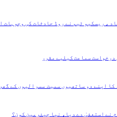
د ، ریسکیو ٹیم نے روڈ حادثات کی وجوہات ا
 درخواست سماعت کیلیے مقرر
 کا اپنے دو ساتھیوں سمیت سسرالیوں کے گھر
 نے استعفیٰ دے دیا، نیا چیئرمین کون؟