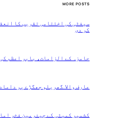
MORE POSTS
سیفٹی کی اختتامی تقریب کا انعقا
کر دی
حامزہ کے الزامات، بابر اعظم کی
عارف والا.گھریلو جھگڑے پر داماد
کشمیر کمیٹی کے چیئرمین فخر امام