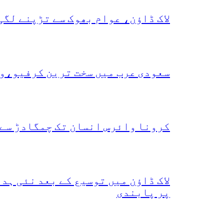
لاک ڈاؤن، عوام بھوک سے تڑپنے لگی
سعودی عرب میں سخت ترین کرفیو،و
کرونا وائرس انسان تک چمگادڑ سے 
لاک ڈاؤن میں توسیع کے بعد نئی ہ
پر پابندی