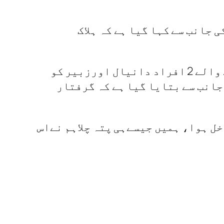
 جانب سے کہا گیا ہے کہ ہلاک
باغی ٹی وی کی رپورٹ کے مطابق کراچی پولیس نے کہا ہے کہ مبینہ ڈکیت پر تشدد کرنے والے 2 افراد دانیال اورزبیر کو
جانب سے بتایا گیا ہے کہ گرفتار
اتھ بنگلےمیں داخل ہوا، ہمیں جیسےہی پتہ چلاہم نےاس