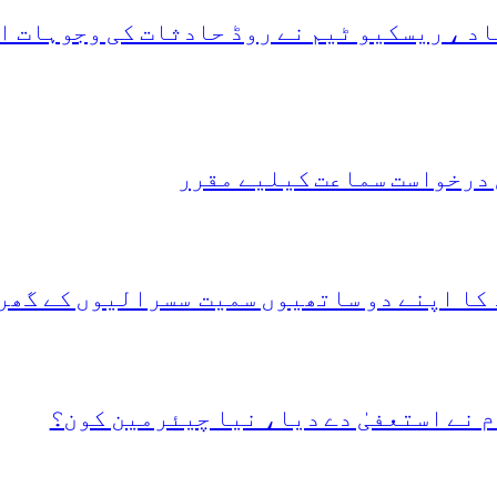
د ، ریسکیو ٹیم نے روڈ حادثات کی وجوہات ا
 درخواست سماعت کیلیے مقرر
 کا اپنے دو ساتھیوں سمیت سسرالیوں کے گھر
 نے استعفیٰ دے دیا، نیا چیئرمین کون؟