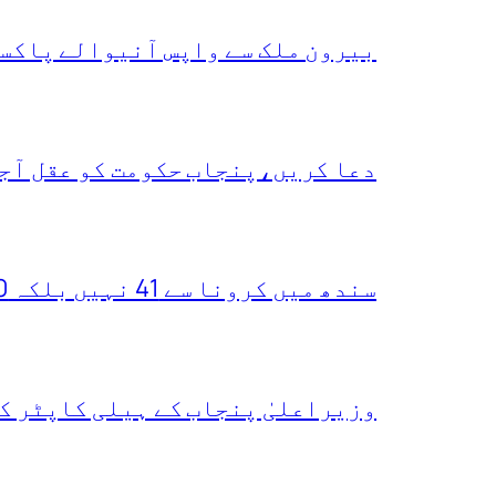
بیرون ملک سے واپس آنیوالے پاکست
دعا کریں،پنجاب حکومت کو عقل آجا
سندھ میں کرونا سے 41 نہیں بلکہ 400 ہلاکتیں ہو چکیں،یہ دعویٰ کس نے کر دیا
وزیراعلیٰ پنجاب کے ہیلی کاپٹر ک