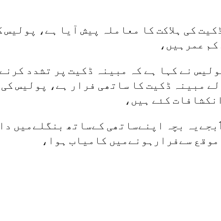
یت کی ہلاکت کا معاملہ پیش آیا ہے، پولیس کی
کم عمرہیں،
الے مبینہ ڈکیت کا ساتھی فرار ہے، پولیس کی 
انکشافات کئے ہیں،
ملزمان کی جانب سے کہا گیا ہے کہ صبح11بجےیہ بچہ اپنےساتھی کےس
موقع سےفرارہونےمیں کامیاب ہوا،