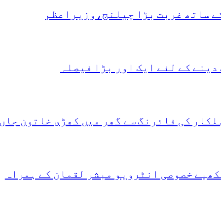
کے ساتھ غربت بڑا چیلنج،وزیراعظم
دینے کے لئے ایک اور بڑا فیصلہ
لکار کی فائرنگ سے گھر میں کھڑی خاتون جاں
کھیے خصوصی انٹرویو مبشر لقمان کے ہمراہ