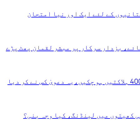
انیوں کے لئے ایک اور نیا امتحان
ئے، بزدار سرکار پر مبشر لقمان پھٹ پڑے
ی کھیتوں میں لینڈنگ، کیا وجہ بنی؟