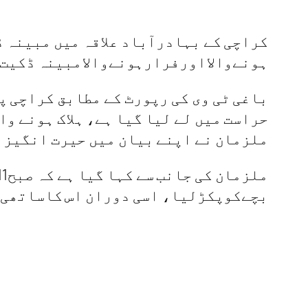
کراچی کے بہادرآباد علاقہ میں مبینہ ڈک
ہونےوالااورفرارہونےوالامبینہ ڈکیت 
حراست میں لے لیا گیا ہے، ہلاک ہونے و
ملزمان نے اپنے بیان میں حیرت انگیز
بچےکوپکڑلیا، اسی دوران اس کاساتھی 