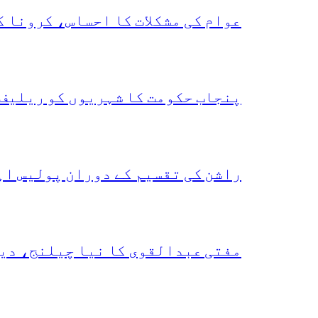
عوام کی مشکلات کا احساس، کرونا 
پنجاب حکومت کا شہریوں کو ریلیف 
راشن کی تقسیم کے دوران پولیس اہ
مفتی عبدالقوی کا نیا چیلنج، دی