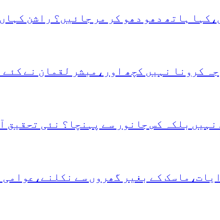
،کہا ہاتھ دھو دھو کر مر جائیں؟ راشن کہاں 
جہ کرونا نہیں کچھ اور،مبشر لقمان نے کئے 
نہیں بلکہ کس جانور سے پہنچا؟ نئی تحقیق آ
دایات،ماسک کے بغیر گھروں سے نکلنے،عوامی 