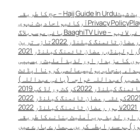
Hajj Guide In Urdu – حج کا طریقہ
Pla
Privacy Policy
آرکائیو
احادیث نبوی
 لائیو – BaaghiTV Live
باغی موسم
بلاگ
مضان ٹائمنگ کیلنڈر 2022
تازہ ترین
راولپنڈی رمضان ٹائمنگ کیلنڈر 2021
ں کا مزیدار اور لذیذ آملیٹ ریسیپی
داء پنجاب پولیس
عالمی کرونا اپڈئٹ
شمیر)
عبداللہ خواجہ (باغی عبداللہ)
منگ کیلنڈر 2022
کرکٹ ورلڈ کپ 2019
کوئٹہ رمضان ٹائمنگ کیلنڈر 2022
2
لاہور رمضان ٹائمنگ کیلنڈر 2022
 اور لذیذ ہرب آملیٹ بنانے کا طریقہ
وز)
ہم سے رابطہ کریں۔
ہمارے بارے میں