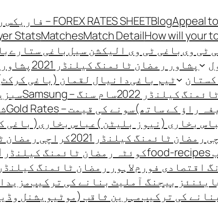
Appeal to
Blog
FOREX RATES SHEET – فاریکس ریٹ شیٹ
yer Stats
Matches
Match Detail
How will your t
 ٹی وی
باغی ٹی وی الیکشن سیل
باغی ستارے
باغی
ل
پشاور رمضان ٹائمنگ کیلنڈر 2021
پشاور ر
کستان
ٹیم باغی
دانیال لقمان (باغی کرکٹ)
منگ کیلنڈر 2022
سام سنگ – Samsung
سبزیو
فہ راؤ کے ساتھ)
سونے کی قیمت – Gold Rates
شہ
اس بخاری (نیوز بلیٹن )
عباس بخاری( باغی ک
 رمضان ٹائمنگ کیلنڈر 2021
کراچی رمضان ٹائ
fo
کوئٹہ رمضان ٹائمنگ کیلنڈر 2021
گ اقتصادی فورم
لاہور رمضان ٹائمنگ کیلنڈر 021
ایئنئز بیجنگ آملیٹ بنانے کی ترکیب
مزیدار
نانے کی ترکیب
مہرین ثاقب (موٹیویشنل وڈی