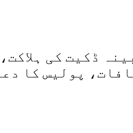
ینہ ڈکیت کی ہلاکت،
فات، پولیس کا دعوی