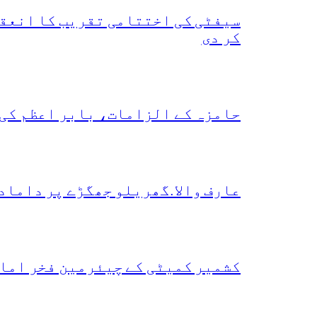
سیفٹی کی اختتامی تقریب کا انعقا
کر دی
حامزہ کے الزامات، بابر اعظم کی
عارف والا.گھریلو جھگڑے پر داماد
کشمیر کمیٹی کے چیئرمین فخر امام