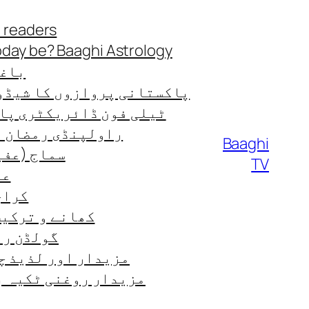
Skip
 readers
to
oday be? Baaghi Astrology
content
باغی
پاکستانی پروازوں کا شیڈو
ٹیلی فون ڈائریکٹری پا
راولپنڈی رمضان ٹائ
Baaghi
سماج (عفی
TV
عب
کراچی
کھانے و ترکیب od-recipes
گولڈن رن
مزیدار اور لذیذ چ
مزیدار روغنی ٹکیہ ب