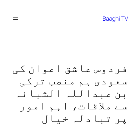
Skip
to
Baaghi TV
content
فردوس عاشق اعوان کی
سعودی ہم منصب ترکی
بن عبداللہ الشبانہ
سے ملاقات، اہم امور
پر تبادلہ خیال