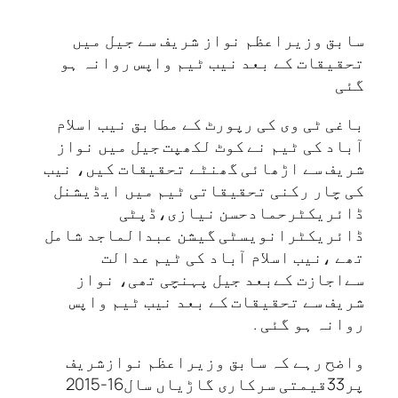
سابق وزیراعظم نواز شریف سے جیل میں
تحقیقات کے بعد نیب ٹیم واپس روانہ ہو
گئی
باغی ٹی وی کی رپورٹ کے مطابق نیب اسلام
آباد کی ٹیم نے کوٹ لکھپت جیل میں نواز
شریف سے اڑھائی گھنٹے تحقیقات کیں، نیب
کی چار رکنی تحقیقاتی ٹیم میں ایڈیشنل
ڈائریکٹرحمادحسن نیازی،ڈپٹی
ڈائریکٹرانویسٹی گیشن عبدالماجد شامل
تھے ،نیب اسلام آباد کی ٹیم عدالت
سےاجازت کےبعد جیل پہنچی تھی، نواز
شریف سے تحقیقات کے بعد نیب ٹیم واپس
روانہ ہو گئی .
واضح رہے کہ سابق وزیراعظم نوازشریف
پر33قیمتی سرکاری گاڑیاں سال16-2015