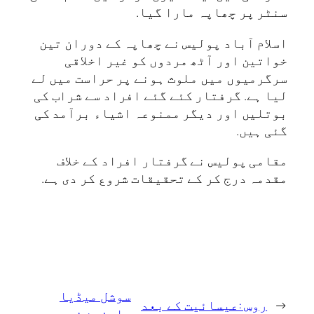
سنٹر پر چھاپہ مارا گیا.
اسلام آباد پولیس نے چھاپہ کے دوران تین
خواتین اور آٹھ مردوں‌ کو غیر اخلاقی
سرگرمیوں‌ میں‌ ملوث ہونے پر حراست میں‌ لے
لیا ہے. گرفتار کئے گئے افراد سے شراب کی
بوتلیں اور دیگر ممنوعہ اشیاء برآمد کی
گئی ہیں.
مقامی پولیس نے گرفتار افراد کے خلاف
مقدمہ درج کر کے تحقیقات شروع کر دی ہے.
سوشل میڈیا
←
روس :عیسائیت کے بعد
صارفین نے