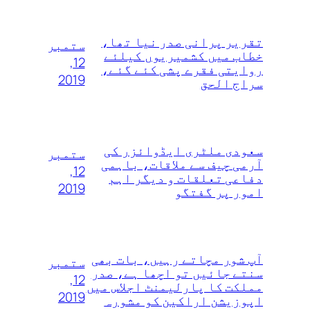
تقریر پرانی صدر نیا تھا،
ستمبر
خطاب میں کشمیریوں کیلئے
12,
روایتی فقرے پشی کئے گئے،
2019
سراج الحق
سعودی ملٹری ایڈوائزر کی
ستمبر
آرمی چیف سے ملاقات، باہمی
12,
دفاعی تعلقات و دیگر اہم
2019
امور پر گفتگو
آپ شور مچاتے رہیں، بات بھی
ستمبر
سنتے جائیں تو اچھا ہے، صدر
12,
مملکت کا پارلیمنٹ اجلاس میں
2019
اپوزیشن اراکین کو مشورہ