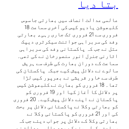
بتا دیا
عالمی عدالت انصاف میں بھارتی جاسوس
کلبھوشن یادیو کیس کی آخری سماعت 18
فروری سے 21 فروری تک جاری رہی، بھارتی
وفد کی سربراہی جوائنٹ سیکرٹری دیپک
متل نے جب کہ پاکستانی وفد کی سربراہی
اٹارنی جنرل انور منصورخان نے کی تھی۔
سماعت کے دوران بھارت کی طرف سے ہریش
سالوے نے دلائل پیش کیے جبکہ پاکستان کی
طرف سے خاور قریشی نے بھرپور کیس لڑا
تھا۔ 18 فروری کو بھارت نے کلبھوشن کیس
پر دلائل کا آغاز کیا اور 19 فروری کو
پاکستان نے اپنے دلائل پیش کیے۔ 20 فروری
کو بھارتی وکلا نے پاکستانی دلائل پر بحث
کی اور 21 فروری کو پاکستانی وکلا نے
بھارتی وکلا کے دلائل پر جواب دیئے جب کہ
سماعت مکمل ہونے کے بعد عالمی عدالت نے