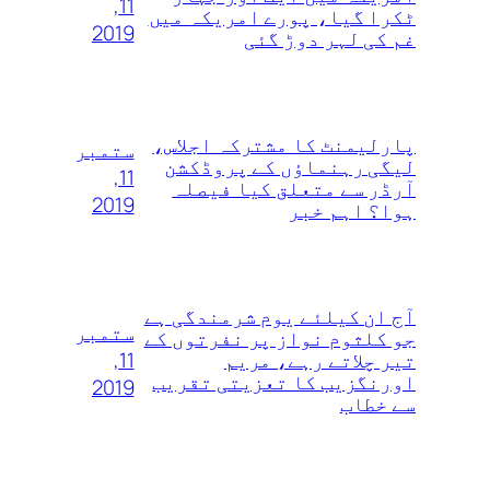
11,
ٹکرا گیا، پورے امریکہ میں
2019
غم کی لہر دوڑ گئی
پارلیمنٹ کا مشترکہ اجلاس،
ستمبر
لیگی رہنماؤں کے پروڈکشن
11,
آرڈر سے متعلق کیا فیصلہ
2019
ہوا؟ اہم خبر
آج ان کیلئے یوم شرمندگی ہے
ستمبر
جو کلثوم نواز پر نفرتوں‌ کے
11,
تیر چلاتے رہے، مریم
اورنگزیب کا تعزیتی تقریب
2019
سے خطاب