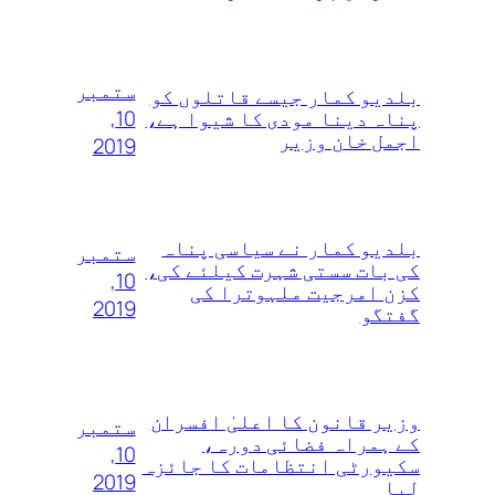
ستمبر
بلدیو کمار جیسے قاتلوں‌ کو
10,
پناہ دینا مودی کا شیوا ہے،
اجمل خان وزیر
2019
بلدیو کمار نے سیاسی پناہ
ستمبر
کی بات سستی شہرت کیلئے کی،
10,
کزن امرجیت ملہوترا کی
2019
گفتگو
وزیر قانون کا اعلیٰ‌ افسران
ستمبر
کے ہمراہ فضائی دورہ،
10,
سکیورٹی انتظامات کا جائزہ
2019
لیا