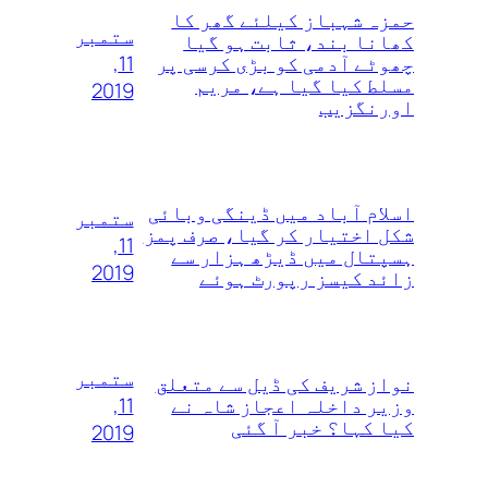
حمزہ شہباز کیلئے گھر کا
ستمبر
کھانا بند، ثابت ہو گیا
11,
چھوٹے آدمی کو بڑی کرسی پر
مسلط کیا گیا ہے، مریم
2019
اورنگزیب
اسلام آباد میں ڈینگی وبائی
ستمبر
شکل اختیار کر گیا، صرف پمز
11,
ہسپتال میں ڈیڑھ ہزار سے
2019
زائد کیسز رپورٹ ہوئے
ستمبر
نواز شریف کی ڈیل سے متعلق
11,
وزیر داخلہ اعجاز شاہ نے
کیا کہا؟ خبر آ گئی
2019