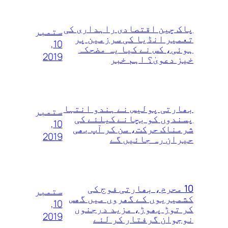
پاک چین اقتصادی راہداری کی
ستمبر
تعمیر انڈیا کی سرزمین پر
10,
ہوئی، کس نے کیا یہ مضحکہ
2019
خیز دعویٰ؟ اہم خبر
بھارتی پولیس نے ہندو انتہا
ستمبر
پسندوں‌ کو بچانے کیلئے کی
10,
شرمناک حرکت، سن کر آپ بھی
2019
حیران رہ جائیں گے
10 محرم، بھارتی فوج کی
ستمبر
کشمیریوں کے گھروں‌ میں‌ گھس
10,
کر توڑ‌ پھوڑ، مزید درجنوں‌
2019
نوجوان گرفتار کر لئے