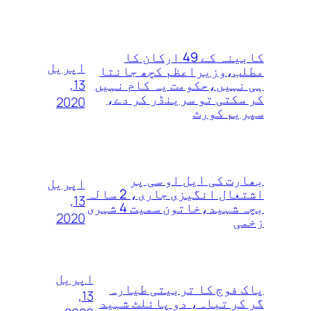
کابینہ کے 49 ارکان کا
اپریل
مطلب،وزیراعظم کچھ جانتا
13,
ہی نہیں،حکومت یہ کام نہیں
کر سکتی تو سرینڈر کر دے،
2020
سپریم کورٹ
بھارت کی ایل او سی پر
اپریل
اشتعال انگیزی جاری، 2 سالہ
13,
بچہ شہید،خاتون سمیت 4 شہری
2020
زخمی
اپریل
پاک فوج کا تربیتی طیارہ
13,
گر کر تباہ، دو پائلٹ شہید