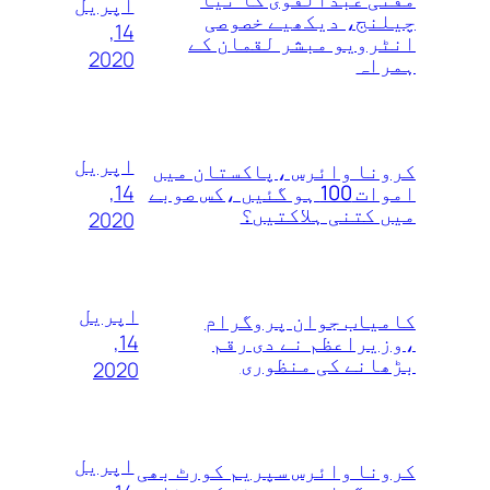
اپریل
چیلنج، دیکھیے خصوصی
14,
انٹرویو مبشر لقمان کے
2020
ہمراہ
اپریل
کرونا وائرس ،پاکستان میں
14,
اموات 100 ہو گئیں ،کس صوبے
میں کتنی ہلاکتیں؟
2020
اپریل
کامیاب جوان پروگرام
14,
،وزیراعظم نے دی رقم
بڑھانے کی منظوری
2020
اپریل
کرونا وائرس سپریم کورٹ بھی