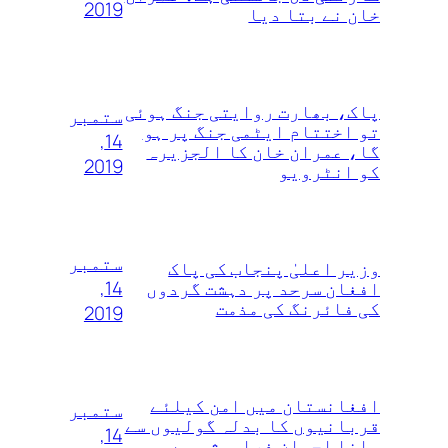
2019
خان نے بتا دیا
پاک، بھارت روایتی جنگ ہوئی
ستمبر
تو اختتام ایٹمی جنگ پر ہو
14,
گا، عمران خان کا الجزیرہ
2019
کو انٹرویو
ستمبر
وزیر اعلیٰ پنجاب کی پاک
14,
افغان سرحد پر دہشت گردوں
کی فائرنگ کی مذمت
2019
افغانستان میں امن کیلئے
ستمبر
قربانیوں کا بدلہ گولیوں سے
14,
ملنا احسان فراموشی ہے،