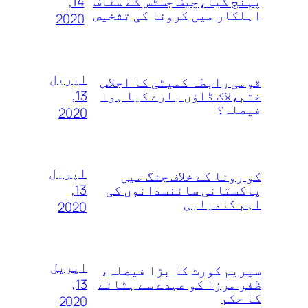
14,
پہنچ گیا،چیف جسٹس کے سٹاف
اہلکار میں کرونا کی تشخیص
2020
اپریل
قومی رابطہ کمیٹی کا اجلاس
13,
ختم،لاک ڈاؤن بارے کیا ہوا
فیصلہ؟
2020
اپریل
کو رونا کے خلاف جنگ میں
13,
پاکستانی سائنسدانوں کی
اہم کامیابی
2020
اپریل
سپریم کورٹ کا بڑا فیصلہ،
13,
ظفر مرزا کو عہدے سے ہٹانے
کا حکم
2020