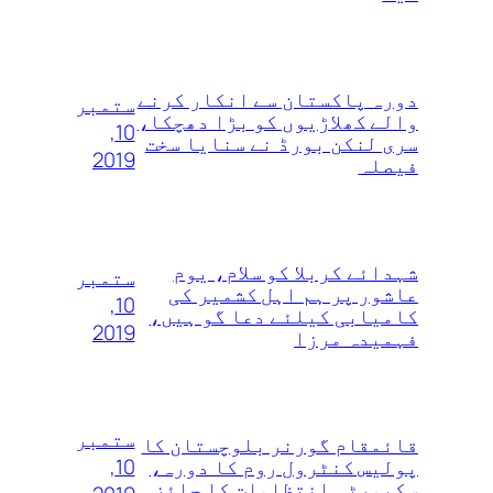
دورہ پاکستان سے انکار کرنے
ستمبر
والے کھلاڑیوں‌ کو بڑا دھچکا،
10,
سری لنکن بورڈ نے سنایا سخت
2019
فیصلہ
شہدائے کربلا کو سلام، یوم
ستمبر
عاشور پر ہم اہل کشمیر کی
10,
کامیابی کیلئے دعا گو ہیں،
2019
فہمیدہ مرزا
ستمبر
قائمقام گورنر بلوچستان کا
10,
پولیس کنٹرول روم کا دورہ،
سکیورٹی انتظامات کا جائزہ