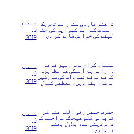
ستمبر
ڈاکٹر فاروق ستار نے تحریک
9,
انصاف کے ایم کیو ایم کی جگہ
لینے کی خواہش ظاہر کر دی
2019
علماء کرام محرم میں فرقہ
ستمبر
وارانہ ہم آہنگی کا مظاہرہ
9,
کرتے ہوئے فسادات کی سازشیں
2019
ناکام بنا دیں، مصطفیٰ کمال
حضرت حسین رضی اللہ عنہ کی
ستمبر
قربانی ظلم کیخلاف مزاحمت کا
9,
درس دیتی ہے، بلاول بھٹو
2019
زرداری