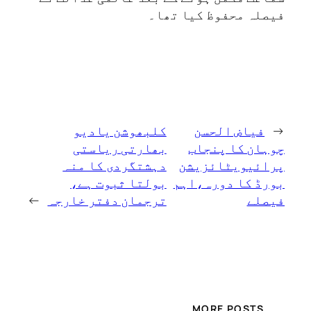
فیصلہ محفوظ کیا تھا۔
←
فیاض الحسن
کلبھوشن یادیو
چوہان کا پنجاب
بھارتی ریاستی
پرائیویٹائزیشن
دہشتگردی کا منہ
بورڈ کا دورہ،اہم
بولتا ثبوت ہے،
فیصلے
ترجمان دفتر خارجہ
→
MORE POSTS