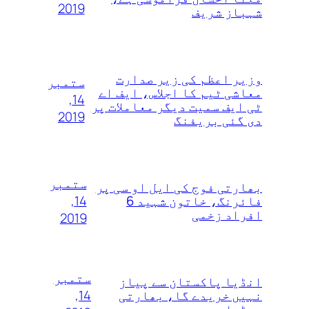
2019
شہباز شریف
وزیر اعظم کی زیر صدارت
ستمبر
معاشی ٹیم کا اجلاس، ایف اے
14,
ٹی ایف سمیت دیگر معاملات پر
2019
دی گئی بریفنگ
ستمبر
بھارتی فوج کی ایل او سی پر
14,
فائرنگ، خاتون شہید 6
افراد زخمی
2019
ستمبر
انڈیا پاکستان سے پیاز
14,
نہیں خریدے گا، بھارتی