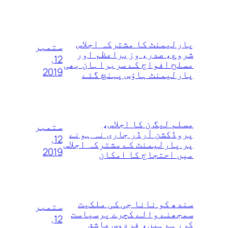
پارلیمنٹ کا مشترکہ اجلاس
ستمبر
شروع، صدر، وزیراعظم اور
12,
مسلح افواج کے سربراہان بھی
2019
پارلیمنٹ ہاؤس پہنچ گئے
مسلم لیگ ن کا اجلاس،
ستمبر
پروڈکشن آرڈر جاری نہ ہونے
12,
پر پارلیمنٹ کے مشترکہ اجلاس
2019
میں احتجاج کا امکان
سندھ کو نانا جی کی ملکیت
ستمبر
سمجھنے والے کچرے پرسیاست
12,
کررہے ہیں، فردوس عاشق