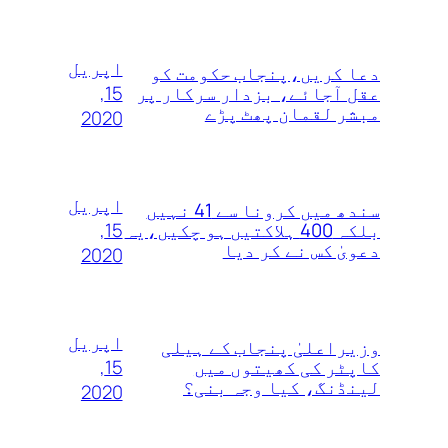
اپریل
دعا کریں،پنجاب حکومت کو
15,
عقل آجائے، بزدار سرکار پر
مبشر لقمان پھٹ پڑے
2020
اپریل
سندھ میں کرونا سے 41 نہیں
15,
بلکہ 400 ہلاکتیں ہو چکیں،یہ
دعویٰ کس نے کر دیا
2020
اپریل
وزیراعلیٰ پنجاب کے ہیلی
15,
کاپٹر کی کھیتوں میں
لینڈنگ، کیا وجہ بنی؟
2020