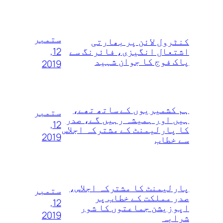
ستمبر
کنٹرول لائن پر بھارتی
12,
اشتعال انگیزی، فائرنگ سے
پاک فوج کا جوان شہید
2019
ہم کشمیریوں‌ کے ساتھ تھے،
ستمبر
ہیں اور ہمیشہ رہیں گے، صدر
12,
کا پارلیمنٹ کے مشترکہ اجلاس
2019
سے خطاب
پارلیمنٹ کا مشترکہ اجلاس،
ستمبر
صدر مملکت کے خطاب پر
12,
اپوزیشن جماعتوں کا شور
2019
شرابہ