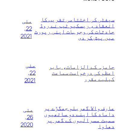
سیفٹی کی اختتامی تقریب کا
مئی
انعقاد ، ریسکیو ٹیم نے روڈ
22,
حادثات کی وجوہات اپنی رپورٹ
2021
میں پیش کر دی
مئی
حامزہ کے الزامات، بابر
22,
اعظم کی درخواست سماعت
کیلیے مقرر
2021
عارف والا.گھریلو جھگڑے پر
مئی
داماد کا اپنے دو ساتھیوں
26,
سمیت سسرالیوں کے گھر پر
2020
دھاوا