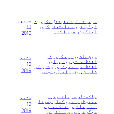
ستمبر
ٹرمپ نے اپنے نیشنل سکیورٹی
10,
ایڈوائزر سے استعفیٰ کیوں
لیا؟ بڑی خبر آ گئی
2019
یوم عاشور پر سکیورٹی
ستمبر
انتظامات، پولیس اور
10,
انتظامیہ سمیت پوری ٹیم کو
2019
شاباش، وزیراعلیٰ پنجاب
پاکستان میں اقلیتیں
ستمبر
محفوظ، بلدیو کمار جھوٹا
10,
ہے، بھائیوں تلک کمار و
2019
دیگر کی پریس کانفرنس