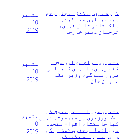
کربلا میں بھگدڑسے جاں بحق
ستمبر
ہونے والوں میں کوئی
10,
پاکستانی شامل نہیں،
2019
ترجمان دفتر خارجہ
کشمیری عوام حق اور سچ پر
ستمبر
ڈٹے رہیں، انہیں کامیابی
10,
ضرور ملے گی، وزیراعظم
2019
عمران خان
کشمیر میں انسانی حقوق کی
ستمبر
خلاف ورزیوں پر سمجھوتہ نہیں‌
10,
کیا جا سکتا، اقوام متحدہ
میں انسانی حقوق کمشنر کی
2019
وزیر خارجہ سے گفتگو