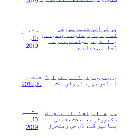
2019
پی ٹی آئی کے سابق رکن
ستمبر
اسمبلی کی بھارت میں سیاسی
10,
پناہ کی درخواست، خبر نے
2019
کھلبلی مچا دی
ستمبر
پیپلز پارٹی کے سینئر لیڈر
کے گھر چوری کی واردات
10, 2019
ستمبر
محرم الحرام کے اختتام تک
10,
سکیورٹی معاملات یقینی
بنائیں گے، ڈی جی رینجرز
2019