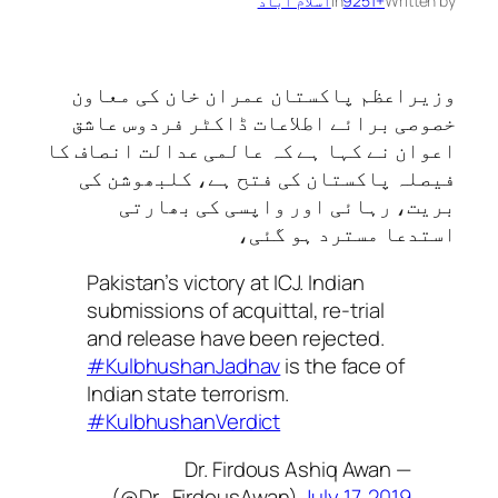
Written by
+9251
in
اسلام آباد
وزیراعظم پاکستان عمران خان کی معاون
خصوصی برائے اطلاعات ڈاکٹر فردوس عاشق
اعوان نے کہا ہے کہ عالمی عدالت انصاف کا
فیصلہ پاکستان کی فتح ہے، کلبھوشن کی
بریت، رہائی اور واپسی کی بھارتی
استدعا مسترد ہو گئی،
Pakistan’s victory at ICJ. Indian
submissions of acquittal, re-trial
and release have been rejected.
#KulbhushanJadhav
is the face of
Indian state terrorism.
#KulbhushanVerdict
— Dr. Firdous Ashiq Awan
(@Dr_FirdousAwan)
July 17, 2019