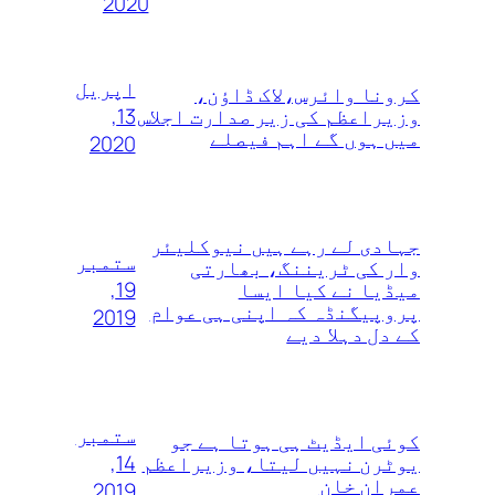
2020
اپریل
کرونا وائرس،لاک ڈاؤن،
13,
وزیراعظم کی زیر صدارت اجلاس
میں ہوں گے اہم فیصلے
2020
جہادی لے رہے ہیں نیوکلیئر
ستمبر
وار کی ٹریننگ، بھارتی
19,
میڈیا نے کیا ایسا
پروپیگنڈہ کہ اپنی ہی عوام
2019
کے دل دہلا دیے
ستمبر
کوئی ایڈیٹ ہی ہوتا ہے جو
14,
یوٹرن نہیں لیتا، وزیراعظم
عمران خان
2019