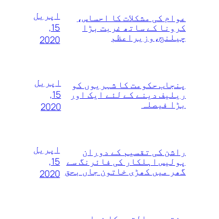
اپریل
عوام کی مشکلات کا احساس،
15,
کرونا کے ساتھ غربت بڑا
چیلنج،وزیراعظم
2020
اپریل
پنجاب حکومت کا شہریوں کو
15,
ریلیف دینے کے لئے ایک اور
بڑا فیصلہ
2020
اپریل
راشن کی تقسیم کے دوران
15,
پولیس اہلکار کی فائرنگ سے
گھر میں کھڑی خاتون جاں بحق
2020
مفتی عبدالقوی کا نیا