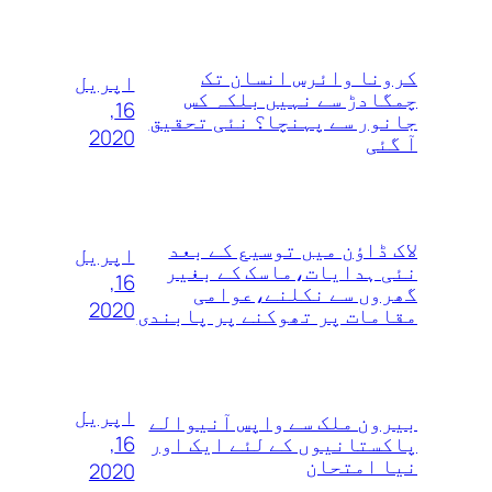
کرونا وائرس انسان تک
اپریل
چمگادڑ سے نہیں بلکہ کس
16,
جانور سے پہنچا؟ نئی تحقیق
2020
آ گئی
لاک ڈاؤن میں توسیع کے بعد
اپریل
نئی ہدایات،ماسک کے بغیر
16,
گھروں سے نکلنے،عوامی
2020
مقامات پر تھوکنے پر پابندی
اپریل
بیرون ملک سے واپس آنیوالے
16,
پاکستانیوں کے لئے ایک اور
نیا امتحان
2020