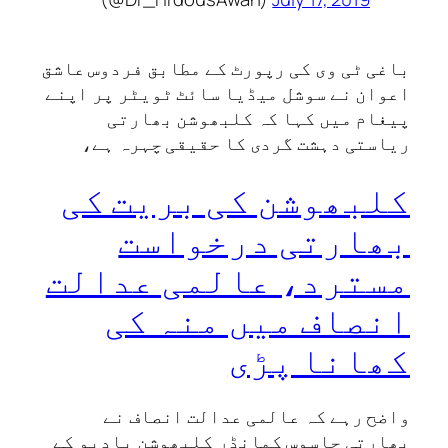
باغی ٹی وی کی رپورٹ کے مطابق فردوس عاشق
اعوان نے سوشل میڈیا سائٹ ٹویٹر پر اپنے
پیغام میں کہا کہ کلبھوشن بھارتی
ریاستی دہشت گردی کا حقیقی چہرہ ہے،
کلبھوشن کی بریت کی
بھارتی درخواست
مسترد، عالمی عدالت
انصاف میں منہ کی
کھانا پڑی
واضح رہے کہ عالمی عدالت انصاف نے
بھارتی جاسوس کمانڈر کلبھوشن یادیو کے