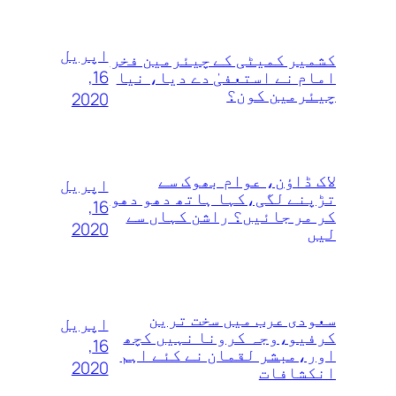
اپریل
کشمیر کمیٹی کے چیئرمین فخر
16,
امام نے استعفیٰ دے دیا، نیا
چیئرمین کون؟
2020
لاک ڈاؤن، عوام بھوک سے
اپریل
تڑپنے لگی،کہا ہاتھ دھو دھو
16,
کر مر جائیں؟ راشن کہاں سے
2020
لیں
سعودی عرب میں سخت ترین
اپریل
کرفیو،وجہ کرونا نہیں کچھ
16,
اور،مبشر لقمان نے کئے اہم
2020
انکشافات