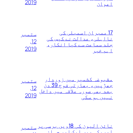
2019
اعوان
17 ممبران اسمبلی کی
ستمبر
نااہلی، عدالت نے کیس کی
12,
جلد سماعت سے کیا انکار،
2019
اہم خبر
مقبوضہ کشمیر میں زوردار
ستمبر
جھڑپیں، بھارتی فوج 39 دن
12,
بعد بھی صورہ علاقہ میں داخل
2019
نہیں ہو سکی
نائن الیون کی 18ویں‌ برسی پر
ستمبر
امریکہ میں ایک اور جہاز