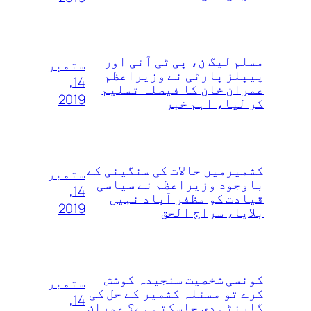
مسلم لیگ ن، پی ٹی آئی اور
ستمبر
پیپلز پارٹی نے وزیراعظم
14,
عمران خان کا فیصلہ تسلیم
2019
کر لیا، اہم خبر
کشمیرمیں حالات کی سنگینی کے
ستمبر
باوجود وزیراعظم نے سیاسی
14,
قیادت کو مظفر آباد نہیں
2019
بلایا، سراج الحق
کونسی شخصیت سنجیدہ کوشش
ستمبر
کرے تو مسئلہ کشمیر کے حل کی
14,
گارنٹی دی جاسکتی ہے؟ عمران