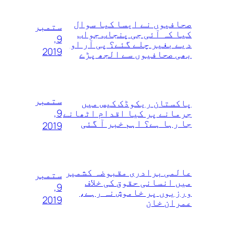
صحافیوں نے ایسا کیا سوال
ستمبر
کیا کہ آئی جی پنجاب جواب
9,
دیے بغیر چلے گئے؟ پی آر او
2019
بھی صحافیوں سے الجھ پڑے
ستمبر
پاکستان ریکوڈک کیس میں
9,
جرمانے پر کیا اقدام اٹھانے
جا رہا ہے؟ اہم خبر آ گئی
2019
عالمی برادری مقبوضہ کشمیر
ستمبر
میں انسانی حقوق کی خلاف
9,
ورزیوں پر خاموش نہ رہے،
2019
عمران خان