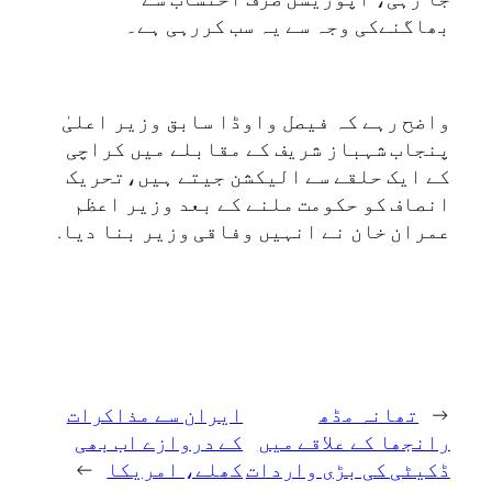
بھاگنےکی وجہ سے یہ سب کررہی ہے۔
واضح رہے کہ فیصل واوڈا سابق وزیر اعلیٰ
پنجاب شہباز شریف کے مقابلے میں کراچی
کے ایک حلقے سے الیکشن جیتے ہیں،تحریک
انصاف کو حکومت ملنے کے بعد وزیر اعظم
عمران خان نے انہیں وفاقی وزیر بنا دیا.
←
تھانہ مڈھ
ایران سے مذاکرات
رانجھا کے علاقے میں
کے دروازے اب بھی
ڈکیٹی کی بڑی واردات
کھلے، امریکا
→