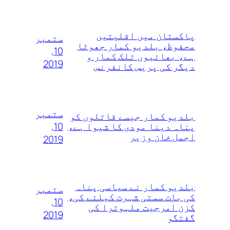
پاکستان میں اقلیتیں
ستمبر
محفوظ، بلدیو کمار جھوٹا
10,
ہے، بھائیوں تلک کمار و
2019
دیگر کی پریس کانفرنس
ستمبر
بلدیو کمار جیسے قاتلوں‌ کو
10,
پناہ دینا مودی کا شیوا ہے،
اجمل خان وزیر
2019
بلدیو کمار نے سیاسی پناہ
ستمبر
کی بات سستی شہرت کیلئے کی،
10,
کزن امرجیت ملہوترا کی
2019
گفتگو