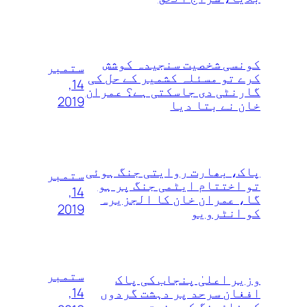
کونسی شخصیت سنجیدہ کوشش
ستمبر
کرے تو مسئلہ کشمیر کے حل کی
14,
گارنٹی دی جاسکتی ہے؟ عمران
2019
خان نے بتا دیا
پاک، بھارت روایتی جنگ ہوئی
ستمبر
تو اختتام ایٹمی جنگ پر ہو
14,
گا، عمران خان کا الجزیرہ
2019
کو انٹرویو
ستمبر
وزیر اعلیٰ پنجاب کی پاک
14,
افغان سرحد پر دہشت گردوں
کی فائرنگ کی مذمت