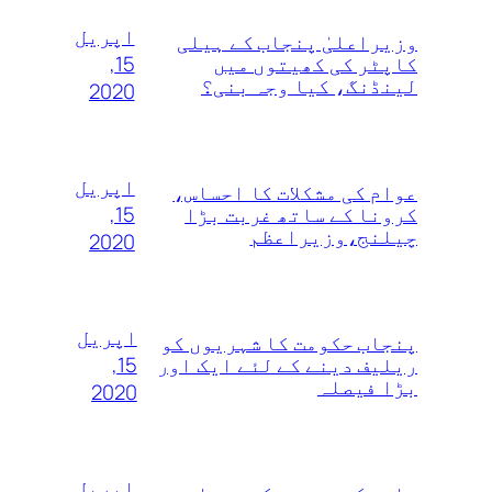
اپریل
وزیراعلیٰ پنجاب کے ہیلی
15,
کاپٹر کی کھیتوں میں
لینڈنگ، کیا وجہ بنی؟
2020
اپریل
عوام کی مشکلات کا احساس،
15,
کرونا کے ساتھ غربت بڑا
چیلنج،وزیراعظم
2020
اپریل
پنجاب حکومت کا شہریوں کو
15,
ریلیف دینے کے لئے ایک اور
بڑا فیصلہ
2020
اپریل