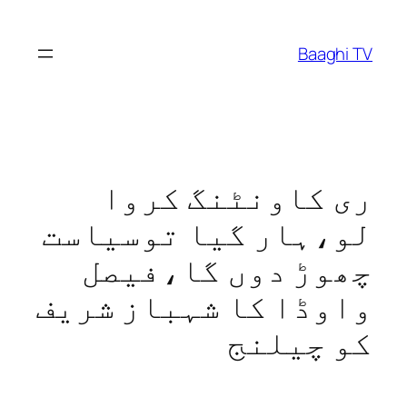
Skip
to
Baaghi TV
content
ری کاونٹنگ کروا
لو،ہار گیا توسیاست
چھوڑ دوں گا،فیصل
واوڈا کا شہباز شریف
کو چیلنج