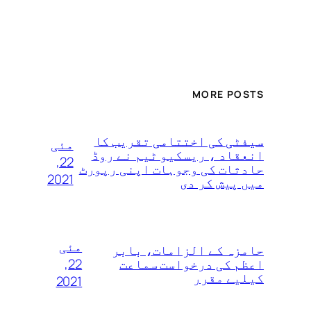
MORE POSTS
سیفٹی کی اختتامی تقریب کا
مئی
انعقاد ، ریسکیو ٹیم نے روڈ
22,
حادثات کی وجوہات اپنی رپورٹ
2021
میں پیش کر دی
مئی
حامزہ کے الزامات، بابر
22,
اعظم کی درخواست سماعت
کیلیے مقرر
2021