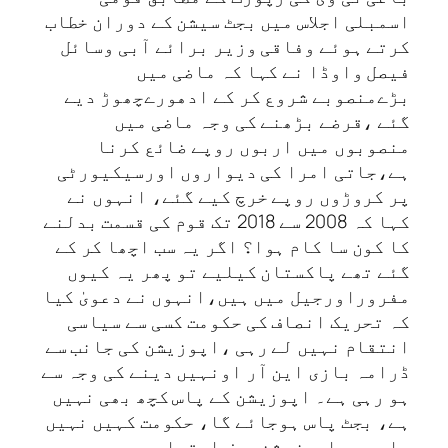
اسمبلی اجلاس میں بجٹ سیشن کے دوران خطاب
کرتے ہوئے وفاقی وزیر برائے آبی وسائل
فیصل واوڈا نے کہا کہ ماضی میں
بڑےمنصوبے شروع کر کے ادھورےچھوڑ دیے
گئے ،قرضے بڑھنے کی وجہ ماضی میں
منصوبوں میں اربوں روپے ضائع کرنا
ہے،جاتی امرا کی دیواروں اورسیکیورٹی
پر کروڑوں روپے خرچ کیے گئے، انہوں نے
کہا کہ 2008 سے 2018 تک قوم کی قسمت بدلنے
کا کون سا کام ہوا؟ اگر یہ سب اچھا کر کے
گئے تھے پاکستان کیلیے تو پھر یہ کیوں
مفروراورجیل میں ہیں،انہوں نے دعویٰ کیا
کہ تحریک انصاف کی حکومت کسی سے سیاسی
انتقام نہیں لے رہی ،اپوزیشن کی جانب سے
ڈرامہ بازی این آر اونہیں دینے کی وجہ سے
ہو رہی ہے۔ اپوزیشن کے پاس کچھ بھی نہیں
ہے، بجٹ پاس ہوجائے گا، حکومت کہیں نہیں
جا رہی، اپوزیشن صرف احتساب سے