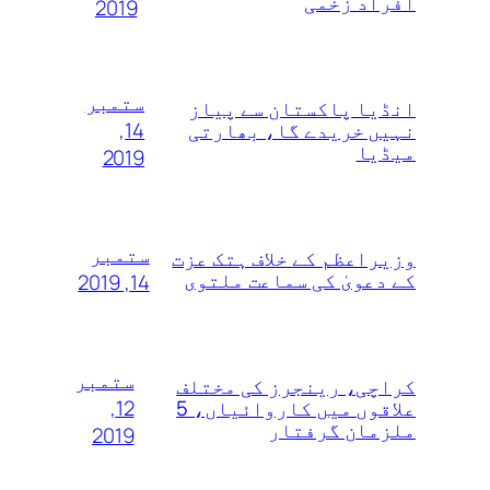
افراد زخمی
2019
ستمبر
انڈیا پاکستان سے پیاز
14,
نہیں خریدے گا، بھارتی
میڈیا
2019
ستمبر
وزیراعظم کے خلاف ہتک عزت
کے دعویٰ کی سماعت ملتوی
14, 2019
ستمبر
کراچی، رینجرز کی مختلف
12,
علاقوں میں کاروائیاں، 5
ملزمان گرفتار
2019