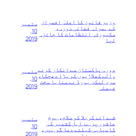
وزیر قانون کا اعلیٰ‌ افسران
ستمبر
کے ہمراہ فضائی دورہ،
10,
سکیورٹی انتظامات کا جائزہ
2019
لیا
دورہ پاکستان سے انکار کرنے
ستمبر
والے کھلاڑیوں‌ کو بڑا دھچکا،
10,
سری لنکن بورڈ نے سنایا سخت
2019
فیصلہ
شہدائے کربلا کو سلام، یوم
ستمبر
عاشور پر ہم اہل کشمیر کی
10,
کامیابی کیلئے دعا گو ہیں،
2019
فہمیدہ مرزا