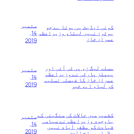
ستمبر
کوئی ایڈیٹ ہی ہوتا ہے جو
14,
یوٹرن نہیں لیتا، وزیراعظم
عمران خان
2019
مسلم لیگ ن، پی ٹی آئی اور
ستمبر
پیپلز پارٹی نے وزیراعظم
14,
عمران خان کا فیصلہ تسلیم
2019
کر لیا، اہم خبر
کشمیرمیں حالات کی سنگینی کے
ستمبر
باوجود وزیراعظم نے سیاسی
14,
قیادت کو مظفر آباد نہیں
2019
بلایا، سراج الحق