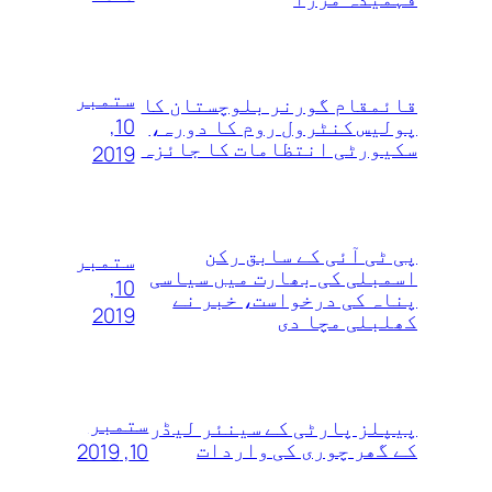
ستمبر
قائمقام گورنر بلوچستان کا
10,
پولیس کنٹرول روم کا دورہ،
سکیورٹی انتظامات کا جائزہ
2019
پی ٹی آئی کے سابق رکن
ستمبر
اسمبلی کی بھارت میں سیاسی
10,
پناہ کی درخواست، خبر نے
2019
کھلبلی مچا دی
ستمبر
پیپلز پارٹی کے سینئر لیڈر
کے گھر چوری کی واردات
10, 2019