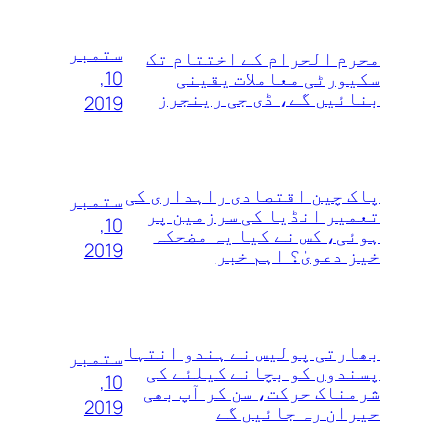
ستمبر
محرم الحرام کے اختتام تک
10,
سکیورٹی معاملات یقینی
بنائیں گے، ڈی جی رینجرز
2019
پاک چین اقتصادی راہداری کی
ستمبر
تعمیر انڈیا کی سرزمین پر
10,
ہوئی، کس نے کیا یہ مضحکہ
2019
خیز دعویٰ؟ اہم خبر
بھارتی پولیس نے ہندو انتہا
ستمبر
پسندوں‌ کو بچانے کیلئے کی
10,
شرمناک حرکت، سن کر آپ بھی
2019
حیران رہ جائیں گے