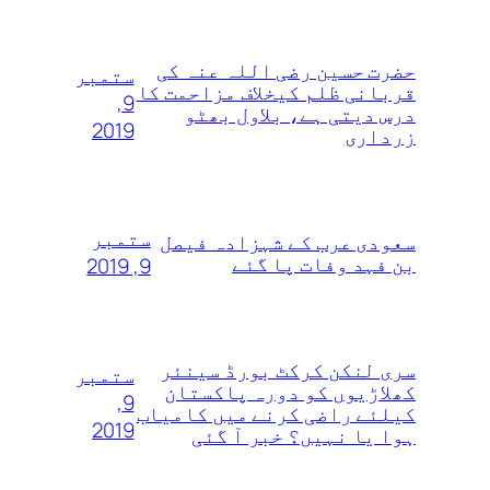
حضرت حسین رضی اللہ عنہ کی
ستمبر
قربانی ظلم کیخلاف مزاحمت کا
9,
درس دیتی ہے، بلاول بھٹو
2019
زرداری
ستمبر
سعودی عرب کے شہزادہ فیصل
بن فہد وفات پا گئے
9, 2019
سری لنکن کرکٹ بورڈ سینئر
ستمبر
کھلاڑیوں‌ کو دورہ پاکستان
9,
کیلئے راضی کرنے میں کامیاب
2019
ہوا یا نہیں؟ خبر آ گئی