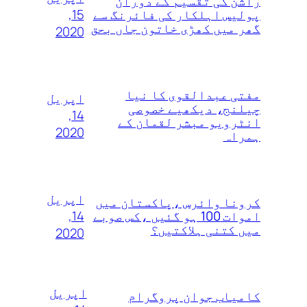
راشن کی تقسیم کے دوران
15,
پولیس اہلکار کی فائرنگ سے
گھر میں کھڑی خاتون جاں بحق
2020
مفتی عبدالقوی کا نیا
اپریل
چیلنج، دیکھیے خصوصی
14,
انٹرویو مبشر لقمان کے
2020
ہمراہ
اپریل
کرونا وائرس ،پاکستان میں
14,
اموات 100 ہو گئیں ،کس صوبے
میں کتنی ہلاکتیں؟
2020
اپریل
کامیاب جوان پروگرام