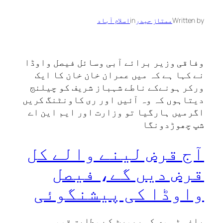
Written by
ممتاز حیدر
in
اسلام آباد
وفاقی وزیر برائے آبی وسائل فیصل واوڈا
نے کہا ہے کہ میں عمران خان خان کا ایک
ورکر ہونےکے ناطے شہباز شریف کو چیلنج
دیتاہوں کہ وہ آئیں اور ری کاونٹنگ کریں
اگرمیں ہارگیا تو وزارت اور ایم این اے
شپ چھوڑدونگا
آج قرض لینے والے کل
قرض دیں گے، فیصل
واوڈا کی پیشنگوئی
باغی ٹی وی کی رپورٹ کے مطابق قومی