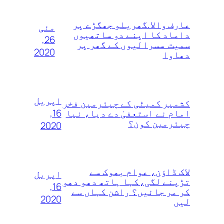
عارف والا.گھریلو جھگڑے پر
مئی
داماد کا اپنے دو ساتھیوں
26,
سمیت سسرالیوں کے گھر پر
2020
دھاوا
اپریل
کشمیر کمیٹی کے چیئرمین فخر
16,
امام نے استعفیٰ دے دیا، نیا
چیئرمین کون؟
2020
لاک ڈاؤن، عوام بھوک سے
اپریل
تڑپنے لگی،کہا ہاتھ دھو دھو
16,
کر مر جائیں؟ راشن کہاں سے
2020
لیں