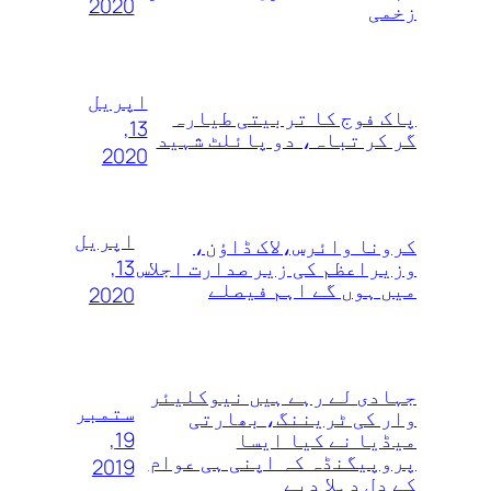
2020
زخمی
اپریل
پاک فوج کا تربیتی طیارہ
13,
گر کر تباہ، دو پائلٹ شہید
2020
اپریل
کرونا وائرس،لاک ڈاؤن،
13,
وزیراعظم کی زیر صدارت اجلاس
میں ہوں گے اہم فیصلے
2020
جہادی لے رہے ہیں نیوکلیئر
ستمبر
وار کی ٹریننگ، بھارتی
19,
میڈیا نے کیا ایسا
پروپیگنڈہ کہ اپنی ہی عوام
2019
کے دل دہلا دیے