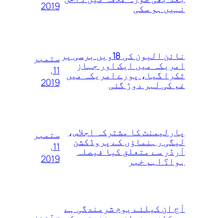
2019
نہیں ہو سکی
نائن الیون کی 18ویں‌ برسی پر
ستمبر
امریکہ میں ایک اور جہاز
11,
ٹکرا گیا، پورے امریکہ میں
2019
غم کی لہر دوڑ گئی
پارلیمنٹ کا مشترکہ اجلاس،
ستمبر
لیگی رہنماؤں کے پروڈکشن
11,
آرڈر سے متعلق کیا فیصلہ
2019
ہوا؟ اہم خبر
آج ان کیلئے یوم شرمندگی ہے
ستمبر