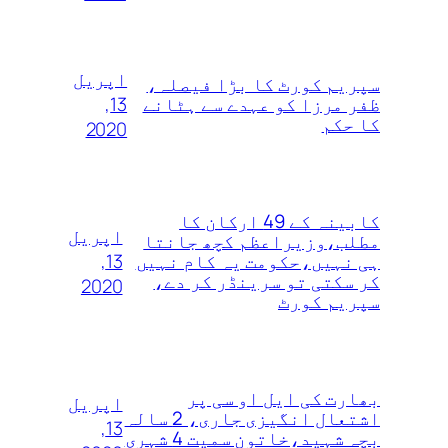
اپریل
سپریم کورٹ کا بڑا فیصلہ،
13,
ظفر مرزا کو عہدے سے ہٹانے
کا حکم
2020
کابینہ کے 49 ارکان کا
اپریل
مطلب،وزیراعظم کچھ جانتا
13,
ہی نہیں،حکومت یہ کام نہیں
کر سکتی تو سرینڈر کر دے،
2020
سپریم کورٹ
بھارت کی ایل او سی پر
اپریل
اشتعال انگیزی جاری، 2 سالہ
13,
بچہ شہید،خاتون سمیت 4 شہری