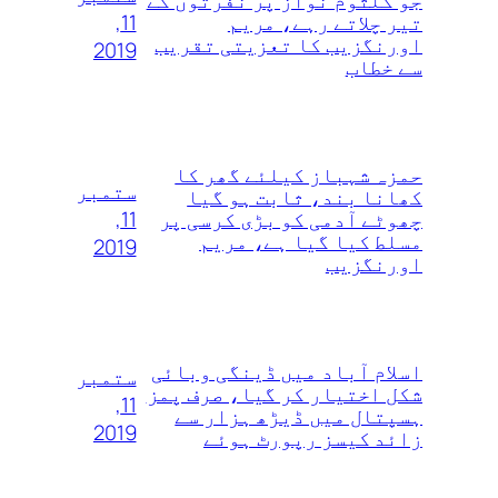
جو کلثوم نواز پر نفرتوں‌ کے
11,
تیر چلاتے رہے، مریم
اورنگزیب کا تعزیتی تقریب
2019
سے خطاب
حمزہ شہباز کیلئے گھر کا
ستمبر
کھانا بند، ثابت ہو گیا
11,
چھوٹے آدمی کو بڑی کرسی پر
مسلط کیا گیا ہے، مریم
2019
اورنگزیب
اسلام آباد میں ڈینگی وبائی
ستمبر
شکل اختیار کر گیا، صرف پمز
11,
ہسپتال میں ڈیڑھ ہزار سے
2019
زائد کیسز رپورٹ ہوئے