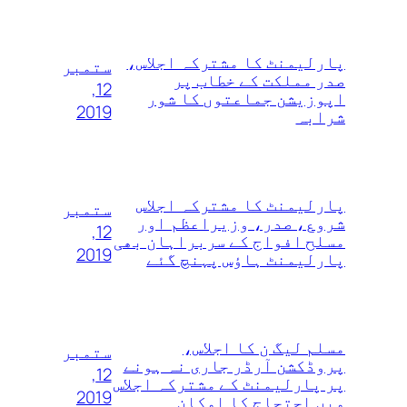
پارلیمنٹ کا مشترکہ اجلاس،
ستمبر
صدر مملکت کے خطاب پر
12,
اپوزیشن جماعتوں کا شور
2019
شرابہ
پارلیمنٹ کا مشترکہ اجلاس
ستمبر
شروع، صدر، وزیراعظم اور
12,
مسلح افواج کے سربراہان بھی
2019
پارلیمنٹ ہاؤس پہنچ گئے
مسلم لیگ ن کا اجلاس،
ستمبر
پروڈکشن آرڈر جاری نہ ہونے
12,
پر پارلیمنٹ کے مشترکہ اجلاس
2019
میں احتجاج کا امکان