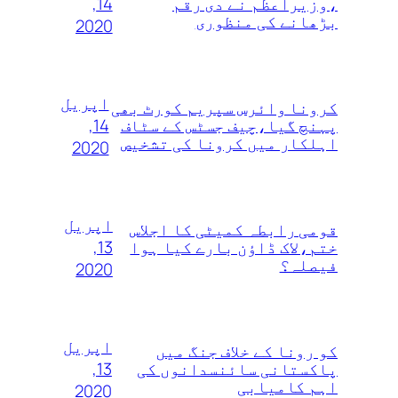
14,
،وزیراعظم نے دی رقم
بڑھانے کی منظوری
2020
اپریل
کرونا وائرس سپریم کورٹ بھی
14,
پہنچ گیا،چیف جسٹس کے سٹاف
اہلکار میں کرونا کی تشخیص
2020
اپریل
قومی رابطہ کمیٹی کا اجلاس
13,
ختم،لاک ڈاؤن بارے کیا ہوا
فیصلہ؟
2020
اپریل
کو رونا کے خلاف جنگ میں
13,
پاکستانی سائنسدانوں کی
اہم کامیابی
2020