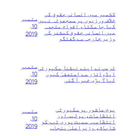
کشمیر میں انسانی حقوق کی
ستمبر
خلاف ورزیوں پر سمجھوتہ نہیں‌
10,
کیا جا سکتا، اقوام متحدہ
میں انسانی حقوق کمشنر کی
2019
وزیر خارجہ سے گفتگو
ستمبر
ٹرمپ نے اپنے نیشنل سکیورٹی
10,
ایڈوائزر سے استعفیٰ کیوں
لیا؟ بڑی خبر آ گئی
2019
یوم عاشور پر سکیورٹی
ستمبر
انتظامات، پولیس اور
10,
انتظامیہ سمیت پوری ٹیم کو
2019
شاباش، وزیراعلیٰ پنجاب