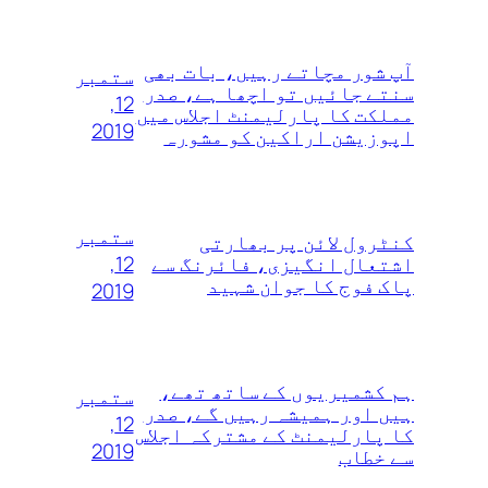
آپ شور مچاتے رہیں، بات بھی
ستمبر
سنتے جائیں تو اچھا ہے، صدر
12,
مملکت کا پارلیمنٹ اجلاس میں
2019
اپوزیشن اراکین کو مشورہ
ستمبر
کنٹرول لائن پر بھارتی
12,
اشتعال انگیزی، فائرنگ سے
پاک فوج کا جوان شہید
2019
ہم کشمیریوں‌ کے ساتھ تھے،
ستمبر
ہیں اور ہمیشہ رہیں گے، صدر
12,
کا پارلیمنٹ کے مشترکہ اجلاس
2019
سے خطاب