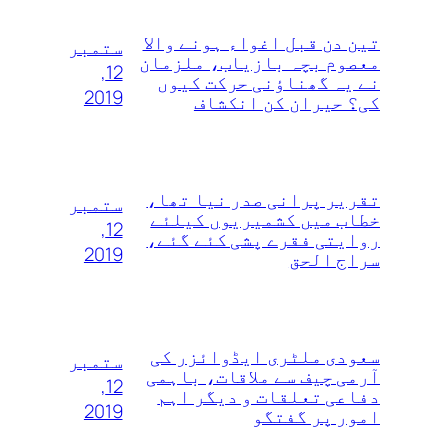
تین دن قبل اغواء ہونے والا
ستمبر
معصوم بچہ بازیاب، ملزمان
12,
نے یہ گھناؤنی حرکت کیوں
2019
کی؟ حیران کن انکشاف
تقریر پرانی صدر نیا تھا،
ستمبر
خطاب میں کشمیریوں کیلئے
12,
روایتی فقرے پشی کئے گئے،
2019
سراج الحق
سعودی ملٹری ایڈوائزر کی
ستمبر
آرمی چیف سے ملاقات، باہمی
12,
دفاعی تعلقات و دیگر اہم
2019
امور پر گفتگو