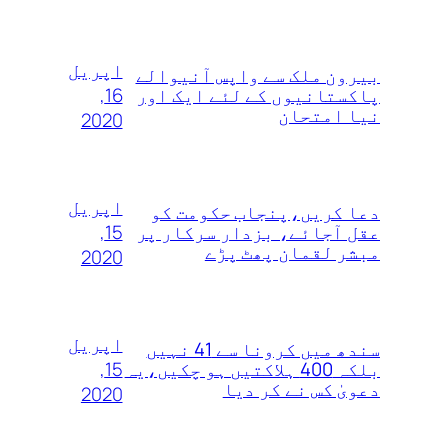
اپریل
بیرون ملک سے واپس آنیوالے
16,
پاکستانیوں کے لئے ایک اور
نیا امتحان
2020
اپریل
دعا کریں،پنجاب حکومت کو
15,
عقل آجائے، بزدار سرکار پر
مبشر لقمان پھٹ پڑے
2020
اپریل
سندھ میں کرونا سے 41 نہیں
15,
بلکہ 400 ہلاکتیں ہو چکیں،یہ
دعویٰ کس نے کر دیا
2020