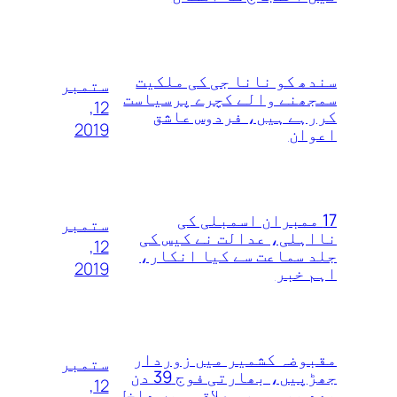
سندھ کو نانا جی کی ملکیت
ستمبر
سمجھنے والے کچرے پرسیاست
12,
کررہے ہیں، فردوس عاشق
2019
اعوان
17 ممبران اسمبلی کی
ستمبر
نااہلی، عدالت نے کیس کی
12,
جلد سماعت سے کیا انکار،
2019
اہم خبر
مقبوضہ کشمیر میں زوردار
ستمبر
جھڑپیں، بھارتی فوج 39 دن
12,
بعد بھی صورہ علاقہ میں داخل