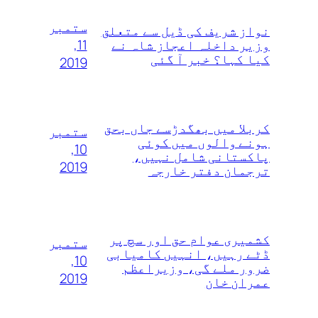
ستمبر
نواز شریف کی ڈیل سے متعلق
11,
وزیر داخلہ اعجاز شاہ نے
کیا کہا؟ خبر آ گئی
2019
کربلا میں بھگدڑسے جاں بحق
ستمبر
ہونے والوں میں کوئی
10,
پاکستانی شامل نہیں،
2019
ترجمان دفتر خارجہ
کشمیری عوام حق اور سچ پر
ستمبر
ڈٹے رہیں، انہیں کامیابی
10,
ضرور ملے گی، وزیراعظم
2019
عمران خان