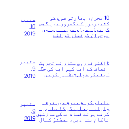
10 محرم، بھارتی فوج کی
ستمبر
کشمیریوں کے گھروں‌ میں‌ گھس
10,
کر توڑ‌ پھوڑ، مزید درجنوں‌
2019
نوجوان گرفتار کر لئے
ستمبر
ڈاکٹر فاروق ستار نے تحریک
9,
انصاف کے ایم کیو ایم کی جگہ
لینے کی خواہش ظاہر کر دی
2019
علماء کرام محرم میں فرقہ
ستمبر
وارانہ ہم آہنگی کا مظاہرہ
9,
کرتے ہوئے فسادات کی سازشیں
2019
ناکام بنا دیں، مصطفیٰ کمال