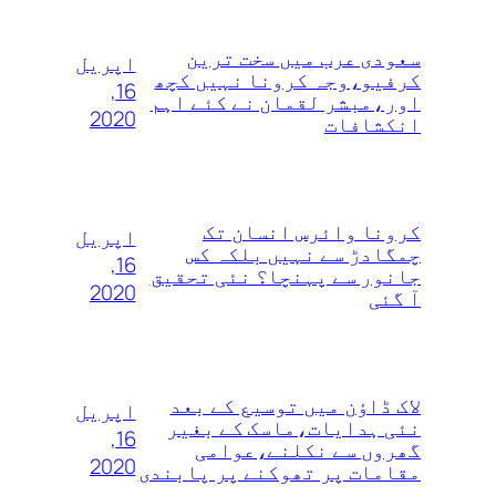
سعودی عرب میں سخت ترین
اپریل
کرفیو،وجہ کرونا نہیں کچھ
16,
اور،مبشر لقمان نے کئے اہم
2020
انکشافات
کرونا وائرس انسان تک
اپریل
چمگادڑ سے نہیں بلکہ کس
16,
جانور سے پہنچا؟ نئی تحقیق
2020
آ گئی
لاک ڈاؤن میں توسیع کے بعد
اپریل
نئی ہدایات،ماسک کے بغیر
16,
گھروں سے نکلنے،عوامی
2020
مقامات پر تھوکنے پر پابندی