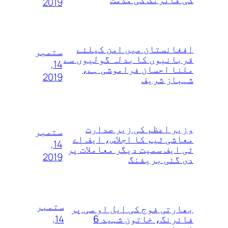
2019
افغانستان میں امن کیلئے
ستمبر
قربانیوں کا بدلہ گولیوں سے
14,
ملنا احسان فراموشی ہے،
2019
شہباز شریف
وزیر اعظم کی زیر صدارت
ستمبر
معاشی ٹیم کا اجلاس، ایف اے
14,
ٹی ایف سمیت دیگر معاملات پر
2019
دی گئی بریفنگ
ستمبر
بھارتی فوج کی ایل او سی پر
14,
فائرنگ، خاتون شہید 6