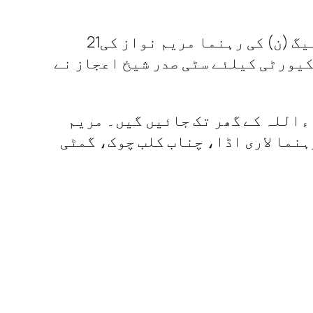
فیصل آباد:مریم نواز نے حکومت سے فیصل آباد جانے کے لیے سیکورٹی مانگ لی. مسلم لیگ (ن) کی رہنما مریم نواز کی21
کیورٹی کیلئے سٹی صدر شیخ اعجاز نے
ٹرچینج سے رانا ثناءاللہ کے گھر تک جائیں گیں۔ مریم
نما لاری اڈا، چناب کلب چوک، گمٹی