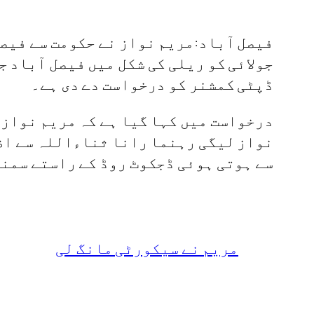
جولائی کو ریلی کی شکل میں فیصل آباد 
ڈپٹی کمشنر کو درخواست دے دی ہے۔
نواز لیگی رہنما رانا ثناءاللہ سے اظہ
سے ہوتی ہوئی ڈجکوٹ روڈ کے راستے سمن
مریم نے سیکورٹی مانگ لی