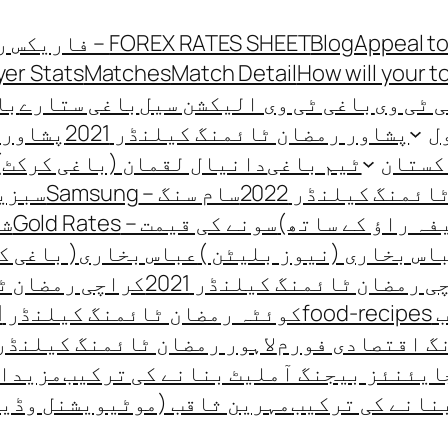
Appeal to
Blog
FOREX RATES SHEET – فاریکس ریٹ شیٹ
yer Stats
Matches
Match Detail
How will your t
 ٹی وی
باغی ٹی وی الیکشن سیل
باغی ستارے
باغی
ل
پشاور رمضان ٹائمنگ کیلنڈر 2021
پشاور ر
کستان
ٹیم باغی
دانیال لقمان (باغی کرکٹ)
منگ کیلنڈر 2022
سام سنگ – Samsung
سبزیو
فہ راؤ کے ساتھ)
سونے کی قیمت – Gold Rates
شہ
اس بخاری (نیوز بلیٹن )
عباس بخاری( باغی ک
 رمضان ٹائمنگ کیلنڈر 2021
کراچی رمضان ٹائ
fo
کوئٹہ رمضان ٹائمنگ کیلنڈر 2021
گ اقتصادی فورم
لاہور رمضان ٹائمنگ کیلنڈر 021
ایئنئز بیجنگ آملیٹ بنانے کی ترکیب
مزیدار
نانے کی ترکیب
مہرین ثاقب (موٹیویشنل وڈی