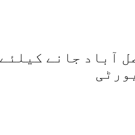
ل آباد جانے کیلئے 
یورٹی