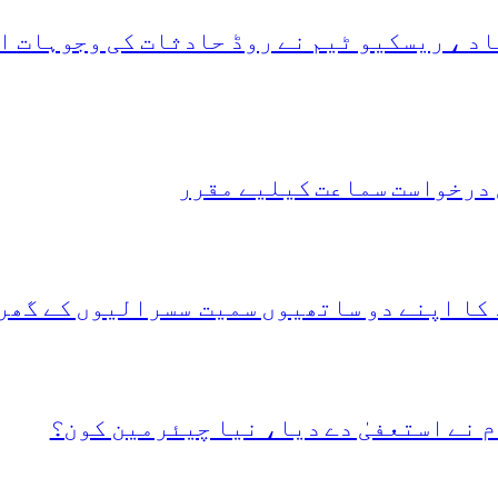
د ، ریسکیو ٹیم نے روڈ حادثات کی وجوہات ا
 درخواست سماعت کیلیے مقرر
 کا اپنے دو ساتھیوں سمیت سسرالیوں کے گھر
 نے استعفیٰ دے دیا، نیا چیئرمین کون؟