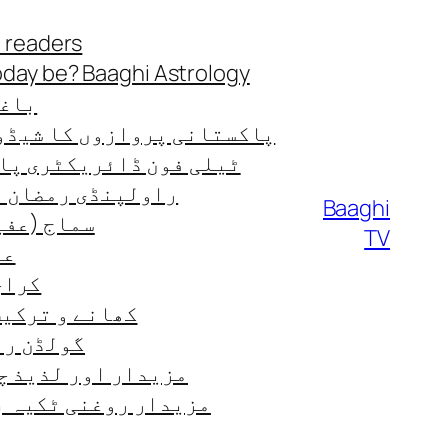
Skip
 readers
to
oday be? Baaghi Astrology
content
باغی
پاکستانی پروازوں کا شیڈو
ٹیلی فون ڈائریکٹری پا
راولپنڈی رمضان ٹائ
Baaghi
سماج (عفی
TV
عب
کراچی
کھانے و ترکیب od-recipes
گولڈن رن
مزیدار اور لذیذ چ
مزیدار روغنی ٹکیہ ب