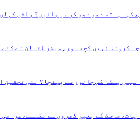
،کہا ہاتھ دھو دھو کر مر جائیں؟ راشن کہاں 
جہ کرونا نہیں کچھ اور،مبشر لقمان نے کئے 
نہیں بلکہ کس جانور سے پہنچا؟ نئی تحقیق آ
دایات،ماسک کے بغیر گھروں سے نکلنے،عوامی 