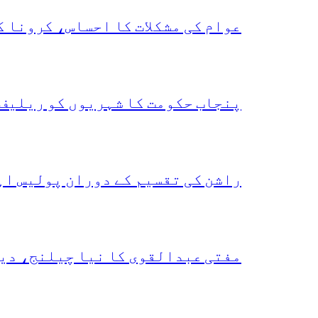
عوام کی مشکلات کا احساس، کرونا 
پنجاب حکومت کا شہریوں کو ریلیف 
راشن کی تقسیم کے دوران پولیس اہ
مفتی عبدالقوی کا نیا چیلنج، دی