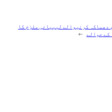
 دھماکہ کرنیوالے لیبیائی ملزم کا
کے حوالے
→