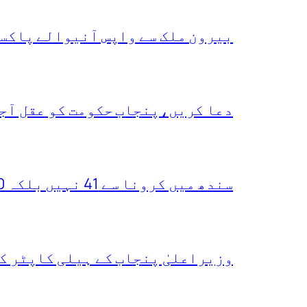
بیرون ملک سے واپس آنیوالے پاکست
دعا کریں،پنجاب حکومت کو عقل آجا
سندھ میں کرونا سے 41 نہیں بلکہ 400 ہلاکتیں ہو چکیں،یہ دعویٰ کس نے کر دیا
وزیراعلیٰ پنجاب کے ہیلی کاپٹر ک