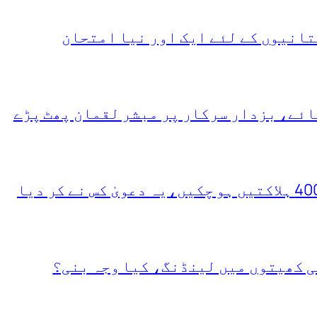
انیوں کے لئے ایک اور نیا امتحان
ئے، بزدار سرکار پر مبشر لقمان پھٹ پڑے
ی کھیتوں میں لینڈنگ، کیا وجہ بنی؟