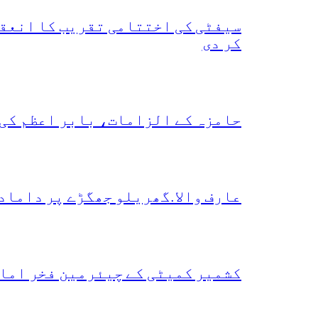
سیفٹی کی اختتامی تقریب کا انعقا
کر دی
حامزہ کے الزامات، بابر اعظم کی
عارف والا.گھریلو جھگڑے پر داماد
کشمیر کمیٹی کے چیئرمین فخر امام