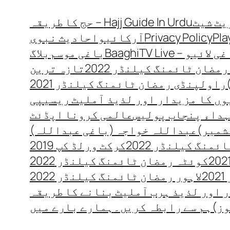
Hajj Guide In Urdu – حج کا طریقہ
Pla
Privacy Policy
آرکائیو
احادیث نبوی
 لائیو – BaaghiTV Live
باغی موسم
بلاگ
مضان ٹائمنگ کیلنڈر 2022
تازہ ترین
راولپنڈی رمضان ٹائمنگ کیلنڈر 2021
ں کا مزیدار اور لذیذ آملیٹ ریسیپی
داء پنجاب پولیس
عالمی کرونا اپڈئٹ
شمیر)
عبداللہ خواجہ (باغی عبداللہ)
منگ کیلنڈر 2022
کرکٹ ورلڈ کپ 2019
کوئٹہ رمضان ٹائمنگ کیلنڈر 2022
2
لاہور رمضان ٹائمنگ کیلنڈر 2022
 اور لذیذ ہرب آملیٹ بنانے کا طریقہ
وز)
ہم سے رابطہ کریں۔
ہمارے بارے میں