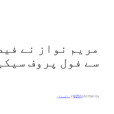
مریم نواز نے فیص
سے فول پروف سیک
Written by
+9251
in
پاکستان