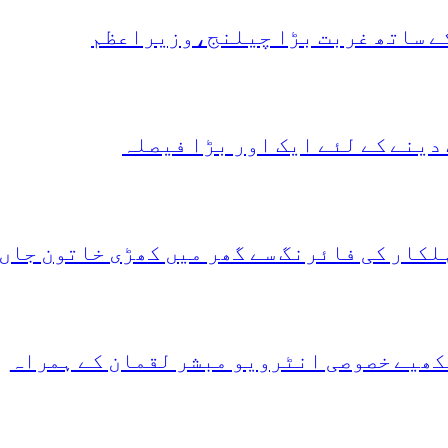
کے ساتھ غربت بڑا چیلنج،وزیراعظم
دینے کے لئے ایک اور بڑا فیصلہ
لکار کی فائرنگ سے گھر میں کھڑی خاتون جاں
کھیے خصوصی انٹرویو مبشر لقمان کے ہمراہ