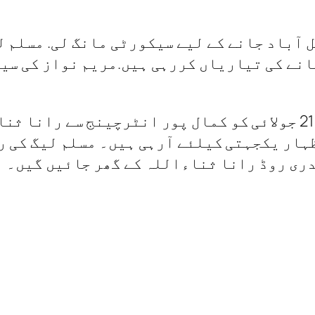
جانے کی تیاریاں کررہی ہیں.مریم نواز کی سی
درخواست میں کہا گیا ہے کہ مریم نواز 21 جولائی کو کمال پور ان
ار یکجہتی کیلئے آرہی ہیں۔ مسلم لیگ کی رہ
دری روڈ رانا ثناءاللہ کے گھر جائیں گیں۔