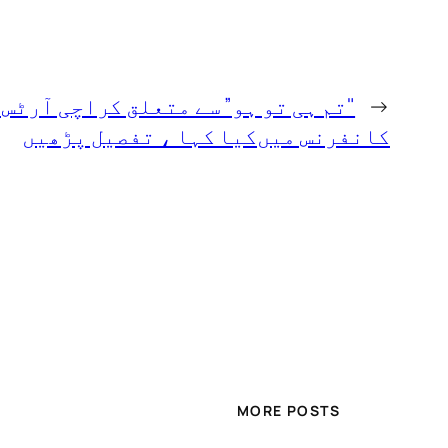
←
"تم ہی تو ہو” سے متعلق کراچی آرٹس
کانفرنس میں‌کیا کہا ، تفصیل پڑھیں
MORE POSTS