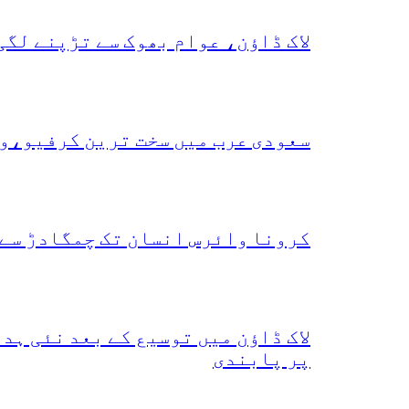
لاک ڈاؤن، عوام بھوک سے تڑپنے لگی
سعودی عرب میں سخت ترین کرفیو،و
کرونا وائرس انسان تک چمگادڑ سے 
لاک ڈاؤن میں توسیع کے بعد نئی ہ
پر پابندی