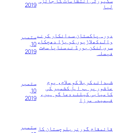
سکیورٹی انتظامات کا جائزہ
2019
لیا
دورہ پاکستان سے انکار کرنے
ستمبر
والے کھلاڑیوں‌ کو بڑا دھچکا،
10,
سری لنکن بورڈ نے سنایا سخت
2019
فیصلہ
شہدائے کربلا کو سلام، یوم
ستمبر
عاشور پر ہم اہل کشمیر کی
10,
کامیابی کیلئے دعا گو ہیں،
2019
فہمیدہ مرزا
ستمبر
قائمقام گورنر بلوچستان کا