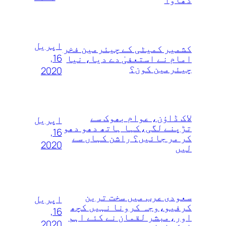
اپریل
کشمیر کمیٹی کے چیئرمین فخر
16,
امام نے استعفیٰ دے دیا، نیا
چیئرمین کون؟
2020
لاک ڈاؤن، عوام بھوک سے
اپریل
تڑپنے لگی،کہا ہاتھ دھو دھو
16,
کر مر جائیں؟ راشن کہاں سے
2020
لیں
سعودی عرب میں سخت ترین
اپریل
کرفیو،وجہ کرونا نہیں کچھ
16,
اور،مبشر لقمان نے کئے اہم
2020