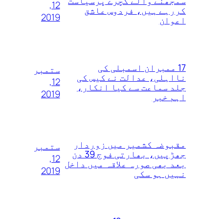
سمجھنے والے کچرے پرسیاست
12,
کررہے ہیں، فردوس عاشق
2019
اعوان
17 ممبران اسمبلی کی
ستمبر
نااہلی، عدالت نے کیس کی
12,
جلد سماعت سے کیا انکار،
2019
اہم خبر
مقبوضہ کشمیر میں زوردار
ستمبر
جھڑپیں، بھارتی فوج 39 دن
12,
بعد بھی صورہ علاقہ میں داخل
2019
نہیں ہو سکی