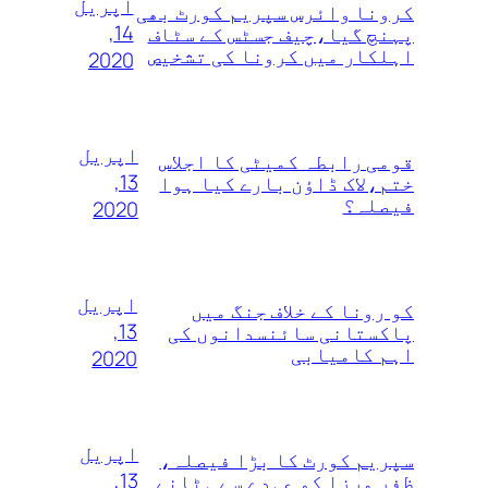
اپریل
کرونا وائرس سپریم کورٹ بھی
14,
پہنچ گیا،چیف جسٹس کے سٹاف
اہلکار میں کرونا کی تشخیص
2020
اپریل
قومی رابطہ کمیٹی کا اجلاس
13,
ختم،لاک ڈاؤن بارے کیا ہوا
فیصلہ؟
2020
اپریل
کو رونا کے خلاف جنگ میں
13,
پاکستانی سائنسدانوں کی
اہم کامیابی
2020
اپریل
سپریم کورٹ کا بڑا فیصلہ،
13,
ظفر مرزا کو عہدے سے ہٹانے