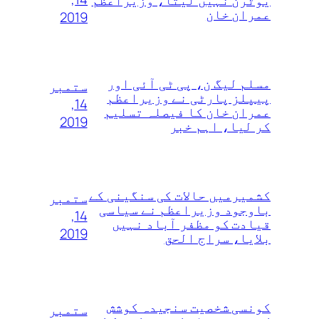
عمران خان
2019
مسلم لیگ ن، پی ٹی آئی اور
ستمبر
پیپلز پارٹی نے وزیراعظم
14,
عمران خان کا فیصلہ تسلیم
2019
کر لیا، اہم خبر
کشمیرمیں حالات کی سنگینی کے
ستمبر
باوجود وزیراعظم نے سیاسی
14,
قیادت کو مظفر آباد نہیں
2019
بلایا، سراج الحق
کونسی شخصیت سنجیدہ کوشش
ستمبر