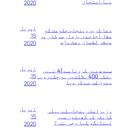
نیا امتحان
2020
اپریل
دعا کریں،پنجاب حکومت کو
15,
عقل آجائے، بزدار سرکار پر
مبشر لقمان پھٹ پڑے
2020
اپریل
سندھ میں کرونا سے 41 نہیں
15,
بلکہ 400 ہلاکتیں ہو چکیں،یہ
دعویٰ کس نے کر دیا
2020
اپریل
وزیراعلیٰ پنجاب کے ہیلی
15,
کاپٹر کی کھیتوں میں
لینڈنگ، کیا وجہ بنی؟
2020