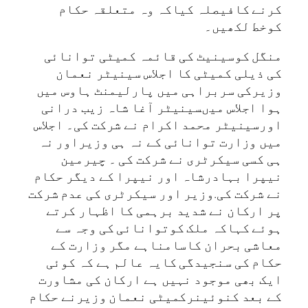
کرنے کافیصلہ کیاکہ وہ متعلقہ حکام
کوخط لکھیں۔
منگل کوسینیٹ کی قائمہ کمیٹی توانائی
کی ذیلی کمیٹی کا اجلاس سینیٹر نعمان
وزیرکی سربراہی میں پارلیمنٹ ہاوس میں
ہوا اجلاس میںسینیٹر آغا شاہ زیب درانی
اورسینیٹر محمد اکرام نے شرکت کی۔ اجلاس
میں وزارت توانائی کے نہ ہی وزیراور نہ
ہی کسی سیکرٹری نے شرکت کی ۔ چیرمین
نیپرا بہادرشاہ اور نیپرا کے دیگر حکام
نے شرکت کی.وزیر اور سیکرٹری کی عدم شرکت
پر ارکان نے شدید برہمی کا اظہار کرتے
ہوئے کہاکہ ملک کوتوانائی کی وجہ سے
معاشی بحران کاسامناہے مگر وزارت کے
حکام کی سنجیدگی کایہ عالم ہے کہ کوئی
ایک بھی موجود نہیں ہے ارکان کی مشاورت
کے بعد کنوئینرکمیٹی نعمان وزیرنے حکام