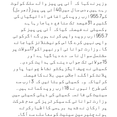
وزیرنے کہا کہ آئی پی پیز والے ملک کولوٹ
رہے ہیں،دس سال میں40آئی پی پیز(تھرمل)
کو955.7ارب روپے کی اضافی ادائیگیاں کی
گئیں، 31فیصد تک منافع دیاجارہاہے
،کمیٹی نے فیصلہ کیاکہ آئی پی پیز کو
955.7ارب روپے واپس کرنے ہوں گے اگرکوئی
واپس نہیں کرے گااس کونیشنلائز کیاجائے
گا۔وزارت توانائی اورنیپراکو17سولات پر
مشتمل سوال نامہ دے دیاگیا ہے اور
15جولائی تک جواب دینے کی ہدایت کردی۔
کمیٹی نے چیف ایگزیکٹو نشاط چونیا پاور
پلانٹ کواگلے اجلاس میں بلانے کافیصلہ
کرلیاکہ وہ کمیٹی کوبتائیں کہ 3ارب سے
کس طرح انہوں نے 18ارب روپے کمائے ہیں۔
سینیٹ کی قائمہ کمیٹی کی ذیلی کمیٹی میں
وزارت توانائی کے سیکرٹریز کی عدم شرکت
پر ارکان نے شدید برہمی کااظہارکرتے
ہوئے چئیرمین سینیٹ کومعاملے سے آگاہ