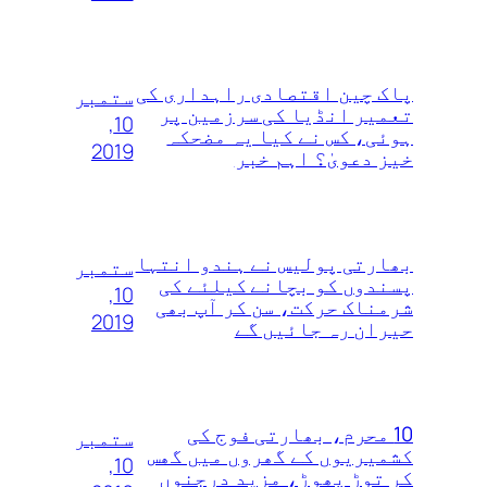
پاک چین اقتصادی راہداری کی
ستمبر
تعمیر انڈیا کی سرزمین پر
10,
ہوئی، کس نے کیا یہ مضحکہ
2019
خیز دعویٰ؟ اہم خبر
بھارتی پولیس نے ہندو انتہا
ستمبر
پسندوں‌ کو بچانے کیلئے کی
10,
شرمناک حرکت، سن کر آپ بھی
2019
حیران رہ جائیں گے
10 محرم، بھارتی فوج کی
ستمبر
کشمیریوں کے گھروں‌ میں‌ گھس
10,
کر توڑ‌ پھوڑ، مزید درجنوں‌