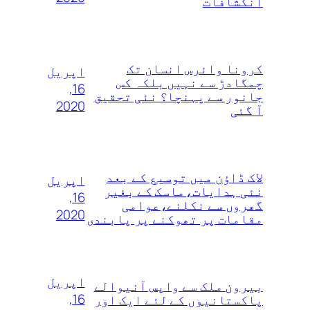
انکشافات
کرونا وائرس انسان تک
اپریل
چمگادڑ سے نہیں بلکہ کس
16,
جانور سے پہنچا؟ نئی تحقیق
2020
آ گئی
لاک ڈاؤن میں توسیع کے بعد
اپریل
نئی ہدایات،ماسک کے بغیر
16,
گھروں سے نکلنے،عوامی
2020
مقامات پر تھوکنے پر پابندی
اپریل
بیرون ملک سے واپس آنیوالے
16,
پاکستانیوں کے لئے ایک اور