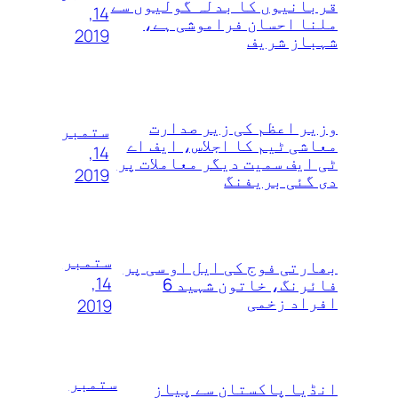
قربانیوں کا بدلہ گولیوں سے
14,
ملنا احسان فراموشی ہے،
2019
شہباز شریف
وزیر اعظم کی زیر صدارت
ستمبر
معاشی ٹیم کا اجلاس، ایف اے
14,
ٹی ایف سمیت دیگر معاملات پر
2019
دی گئی بریفنگ
ستمبر
بھارتی فوج کی ایل او سی پر
14,
فائرنگ، خاتون شہید 6
افراد زخمی
2019
ستمبر
انڈیا پاکستان سے پیاز