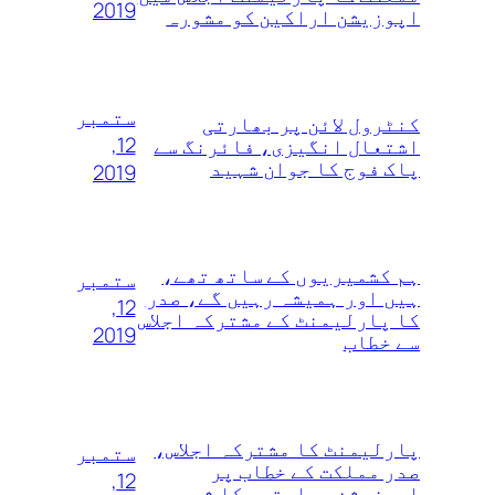
2019
اپوزیشن اراکین کو مشورہ
ستمبر
کنٹرول لائن پر بھارتی
12,
اشتعال انگیزی، فائرنگ سے
پاک فوج کا جوان شہید
2019
ہم کشمیریوں‌ کے ساتھ تھے،
ستمبر
ہیں اور ہمیشہ رہیں گے، صدر
12,
کا پارلیمنٹ کے مشترکہ اجلاس
2019
سے خطاب
پارلیمنٹ کا مشترکہ اجلاس،
ستمبر
صدر مملکت کے خطاب پر
12,
اپوزیشن جماعتوں کا شور