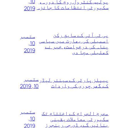
10,
پولیس کنٹرول روم کا دورہ،
سکیورٹی انتظامات کا جائزہ
2019
پی ٹی آئی کے سابق رکن
ستمبر
اسمبلی کی بھارت میں سیاسی
10,
پناہ کی درخواست، خبر نے
2019
کھلبلی مچا دی
ستمبر
پیپلز پارٹی کے سینئر لیڈر
کے گھر چوری کی واردات
10, 2019
ستمبر
محرم الحرام کے اختتام تک
10,
سکیورٹی معاملات یقینی
بنائیں گے، ڈی جی رینجرز
2019