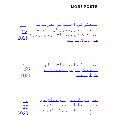
MORE POSTS
سیفٹی کی اختتامی تقریب کا
مئی
انعقاد ، ریسکیو ٹیم نے روڈ
22,
حادثات کی وجوہات اپنی رپورٹ
2021
میں پیش کر دی
مئی
حامزہ کے الزامات، بابر
22,
اعظم کی درخواست سماعت
کیلیے مقرر
2021
عارف والا.گھریلو جھگڑے پر
مئی
داماد کا اپنے دو ساتھیوں
26,
سمیت سسرالیوں کے گھر پر
2020
دھاوا