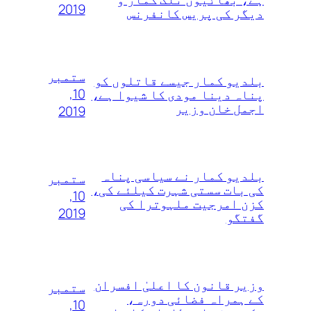
2019
دیگر کی پریس کانفرنس
ستمبر
بلدیو کمار جیسے قاتلوں‌ کو
10,
پناہ دینا مودی کا شیوا ہے،
اجمل خان وزیر
2019
بلدیو کمار نے سیاسی پناہ
ستمبر
کی بات سستی شہرت کیلئے کی،
10,
کزن امرجیت ملہوترا کی
2019
گفتگو
وزیر قانون کا اعلیٰ‌ افسران
ستمبر
کے ہمراہ فضائی دورہ،
10,