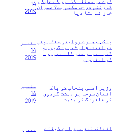
کرے تو مسئلہ کشمیر کے حل کی
14,
گارنٹی دی جاسکتی ہے؟ عمران
2019
خان نے بتا دیا
پاک، بھارت روایتی جنگ ہوئی
ستمبر
تو اختتام ایٹمی جنگ پر ہو
14,
گا، عمران خان کا الجزیرہ
2019
کو انٹرویو
ستمبر
وزیر اعلیٰ پنجاب کی پاک
14,
افغان سرحد پر دہشت گردوں
کی فائرنگ کی مذمت
2019
افغانستان میں امن کیلئے
ستمبر