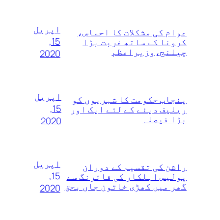
اپریل
عوام کی مشکلات کا احساس،
15,
کرونا کے ساتھ غربت بڑا
چیلنج،وزیراعظم
2020
اپریل
پنجاب حکومت کا شہریوں کو
15,
ریلیف دینے کے لئے ایک اور
بڑا فیصلہ
2020
اپریل
راشن کی تقسیم کے دوران
15,
پولیس اہلکار کی فائرنگ سے
گھر میں کھڑی خاتون جاں بحق
2020