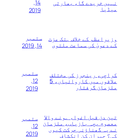
14,
نہیں خریدے گا، بھارتی
میڈیا
2019
ستمبر
وزیراعظم کے خلاف ہتک عزت
کے دعویٰ کی سماعت ملتوی
14, 2019
ستمبر
کراچی، رینجرز کی مختلف
12,
علاقوں میں کاروائیاں، 5
ملزمان گرفتار
2019
تین دن قبل اغواء ہونے والا
ستمبر
معصوم بچہ بازیاب، ملزمان
12,
نے یہ گھناؤنی حرکت کیوں
2019
کی؟ حیران کن انکشاف