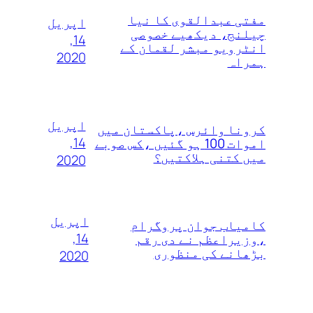
مفتی عبدالقوی کا نیا
اپریل
چیلنج، دیکھیے خصوصی
14,
انٹرویو مبشر لقمان کے
2020
ہمراہ
اپریل
کرونا وائرس ،پاکستان میں
14,
اموات 100 ہو گئیں ،کس صوبے
میں کتنی ہلاکتیں؟
2020
اپریل
کامیاب جوان پروگرام
14,
،وزیراعظم نے دی رقم
بڑھانے کی منظوری
2020