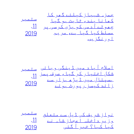
حمزہ شہباز کیلئے گھر کا
ستمبر
کھانا بند، ثابت ہو گیا
11,
چھوٹے آدمی کو بڑی کرسی پر
مسلط کیا گیا ہے، مریم
2019
اورنگزیب
اسلام آباد میں ڈینگی وبائی
ستمبر
شکل اختیار کر گیا، صرف پمز
11,
ہسپتال میں ڈیڑھ ہزار سے
2019
زائد کیسز رپورٹ ہوئے
ستمبر
نواز شریف کی ڈیل سے متعلق
11,
وزیر داخلہ اعجاز شاہ نے
کیا کہا؟ خبر آ گئی
2019