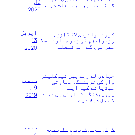
13,
گر کر تباہ، دو پائلٹ شہید
2020
اپریل
کرونا وائرس،لاک ڈاؤن،
13,
وزیراعظم کی زیر صدارت اجلاس
میں ہوں گے اہم فیصلے
2020
جہادی لے رہے ہیں نیوکلیئر
ستمبر
وار کی ٹریننگ، بھارتی
19,
میڈیا نے کیا ایسا
پروپیگنڈہ کہ اپنی ہی عوام
2019
کے دل دہلا دیے
ستمبر
کوئی ایڈیٹ ہی ہوتا ہے جو
14,
یوٹرن نہیں لیتا، وزیراعظم