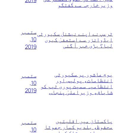
2019
وزیر خارجہ سے گفتگو
ستمبر
ٹرمپ نے اپنے نیشنل سکیورٹی
10,
ایڈوائزر سے استعفیٰ کیوں
لیا؟ بڑی خبر آ گئی
2019
یوم عاشور پر سکیورٹی
ستمبر
انتظامات، پولیس اور
10,
انتظامیہ سمیت پوری ٹیم کو
2019
شاباش، وزیراعلیٰ پنجاب
پاکستان میں اقلیتیں
ستمبر
محفوظ، بلدیو کمار جھوٹا
10,
ہے، بھائیوں تلک کمار و