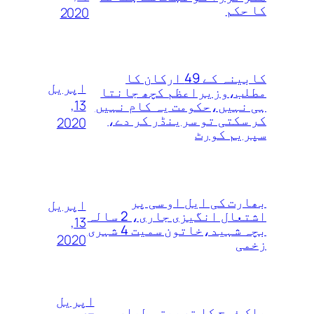
کا حکم
2020
کابینہ کے 49 ارکان کا
اپریل
مطلب،وزیراعظم کچھ جانتا
13,
ہی نہیں،حکومت یہ کام نہیں
کر سکتی تو سرینڈر کر دے،
2020
سپریم کورٹ
بھارت کی ایل او سی پر
اپریل
اشتعال انگیزی جاری، 2 سالہ
13,
بچہ شہید،خاتون سمیت 4 شہری
2020
زخمی
اپریل
پاک فوج کا تربیتی طیارہ