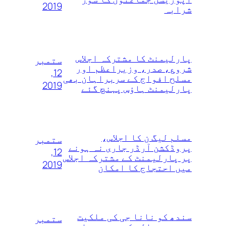
2019
شرابہ
پارلیمنٹ کا مشترکہ اجلاس
ستمبر
شروع، صدر، وزیراعظم اور
12,
مسلح افواج کے سربراہان بھی
2019
پارلیمنٹ ہاؤس پہنچ گئے
مسلم لیگ ن کا اجلاس،
ستمبر
پروڈکشن آرڈر جاری نہ ہونے
12,
پر پارلیمنٹ کے مشترکہ اجلاس
2019
میں احتجاج کا امکان
سندھ کو نانا جی کی ملکیت
ستمبر