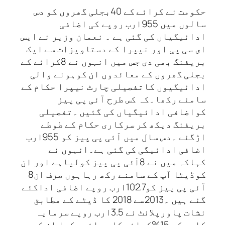
حکومت نے کرائے کے 40بجلی گھروں کو دس
سالوں میں 955ارب روپے کی اضافی
ادائیگیاں کی گئی ہے ۔ نعمان وزیر نے ایس
ای سی پی اور نیپرا کے دستاویزات سے ایک
بریفنگ بھی دی جس میں انہوں نے 8کرائے کے
بجلی گھروں کے معائدوں ان کوہونے والی
ادائیگیوں کاتفصیلی چارٹ نیپرا حکام کے
سامنے رکھا۔کہ کس طرح آئی پی پیز
کواضافی ادائیگیاں کی گئیں ۔تفصیلی
بریفنگ دیکھ کر سرکاری حکام کے طوطے
اڑگئے ۔دس سال میں آئی پی پیز کو 955ارب
اضافی ادائیگی کی گئی ہے۔انہوں نے
کہاکہ میں نے 8آئی پی پیز کولیاہے اور ان
کوڈیٹا آپ کے سامنے رکھ رہاہوں صرف ان8
آئی پی پیز کو102.7ارب روپے اضافی اداکئے
گئے ہیں ۔2013سے 2018 کا ڈیٹے کے مطابق
نشات پاورپلانٹ نے 3.5ارب روپے سرمایہ
کاری کی 15%کمائے کا معائدہ کیا ان کو