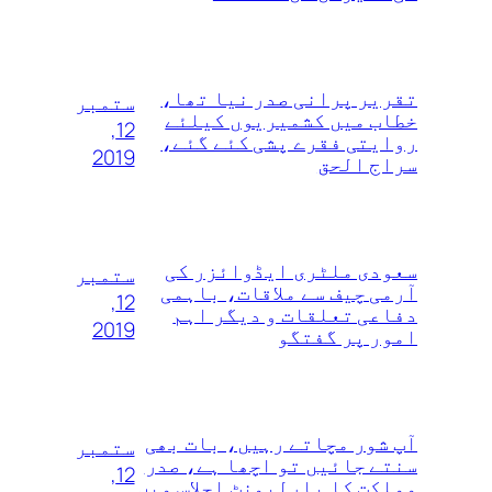
تقریر پرانی صدر نیا تھا،
ستمبر
خطاب میں کشمیریوں کیلئے
12,
روایتی فقرے پشی کئے گئے،
2019
سراج الحق
سعودی ملٹری ایڈوائزر کی
ستمبر
آرمی چیف سے ملاقات، باہمی
12,
دفاعی تعلقات و دیگر اہم
2019
امور پر گفتگو
آپ شور مچاتے رہیں، بات بھی
ستمبر
سنتے جائیں تو اچھا ہے، صدر
12,
مملکت کا پارلیمنٹ اجلاس میں