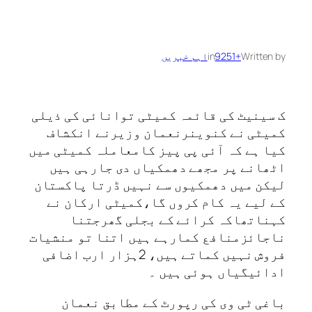
Written by
+9251
in
اہم خبریں
ک سینیٹ کی قائمہ کمیٹی توانائی کی ذیلی
کمیٹی نے کنوینرنعمان وزیرنے انکشاف
کیا ہے کہ آئی پی پیز کامعاملہ کمیٹی میں
اٹھانے پر مجھے دھمکیاں دی جارہی ہیں
لیکن میں‌ دھمکیوں سے نہیں ڈرتا پاکستان
کے لیے یہ کام کروں گا،کمیٹی ارکان نے
کہناتھاکہ کرائے کے بجلی گھرجتنا
ناجائزمنافع کمارہے ہیں اتنا تو منشیات
فروش نہیں کماتے ہیں، 2ہزار ارب اضافی
ادائیگیاں ہوئی ہیں ۔
باغی ٹی وی کی رپورٹ کے مطابق نعمان