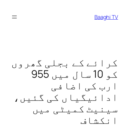
Skip
to
Baaghi TV
content
کرائے کے بجلی گھروں‌
کو 10 سال میں 955
ارب کی اضافی
ادائیگیاں‌ کی گئیں،
سینیٹ کمیٹی میں
انکشاف