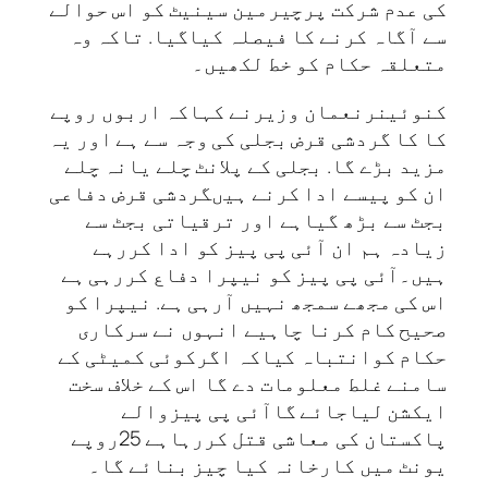
کی عدم شرکت پرچیرمین سینیٹ کو اس حوالے
سے آگاہ کرنے کا فیصلہ کیاگیا. تاکہ وہ
متعلقہ حکام کو خط لکھیں۔
کنوئینرنعمان وزیرنے کہاکہ اربوں روپے
کا کا گردشی قرض بجلی کی وجہ سے ہے اور یہ
مزید بڑے گا. بجلی کے پلانٹ چلے یانہ چلے
ان کو پیسے ادا کرنے ہیںگردشی قرض دفاعی
بجٹ سے بڑھ گیاہے اور ترقیاتی بجٹ سے
زیادہ ہم ان آئی پی پیز کو ادا کررہے
ہیں۔آئی پی پیز کو نیپرا دفاع کررہی ہے
اس کی مجھے سمجھ نہیں آرہی ہے. نیپرا کو
صحیح کام کرنا چاہیے انہوں نے سرکاری
حکام کوانتباہ کیاکہ اگرکوئی کمیٹی کے
سامنے غلط معلومات دے گا اس کے خلاف سخت
ایکشن لیاجائے گاآئی پی پیزوالے
پاکستان کی معاشی قتل کررہاہے 25روپے
یونٹ میں کارخانہ کیا چیز بنائے گا۔