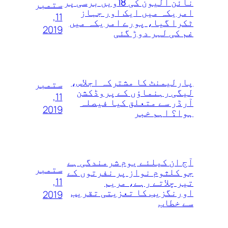
نائن الیون کی 18ویں‌ برسی پر
ستمبر
امریکہ میں ایک اور جہاز
11,
ٹکرا گیا، پورے امریکہ میں
2019
غم کی لہر دوڑ گئی
پارلیمنٹ کا مشترکہ اجلاس،
ستمبر
لیگی رہنماؤں کے پروڈکشن
11,
آرڈر سے متعلق کیا فیصلہ
2019
ہوا؟ اہم خبر
آج ان کیلئے یوم شرمندگی ہے
ستمبر
جو کلثوم نواز پر نفرتوں‌ کے
11,
تیر چلاتے رہے، مریم
اورنگزیب کا تعزیتی تقریب
2019
سے خطاب