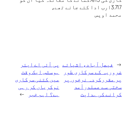
3.717ارب ادا کئے جانے تھے،
محمد اویس
←
فیصل آباد، اشیائے
پی آئی اے ایئر
ضروریہ کے سرکاری طور
ہوسٹس ایک وقت
پر مقررکردہ نرخوں پر
میں کتنی سرکاری
سختی سے عملدرآمد
نوکریاں‌ کر رہی
کرانے کی ہدایت
ہے؟ اہم خبر
→