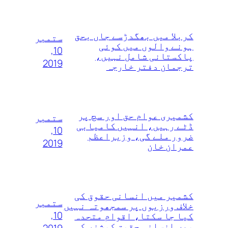
کربلا میں بھگدڑسے جاں بحق
ستمبر
ہونے والوں میں کوئی
10,
پاکستانی شامل نہیں،
2019
ترجمان دفتر خارجہ
کشمیری عوام حق اور سچ پر
ستمبر
ڈٹے رہیں، انہیں کامیابی
10,
ضرور ملے گی، وزیراعظم
2019
عمران خان
کشمیر میں انسانی حقوق کی
ستمبر
خلاف ورزیوں پر سمجھوتہ نہیں‌
10,
کیا جا سکتا، اقوام متحدہ
میں انسانی حقوق کمشنر کی