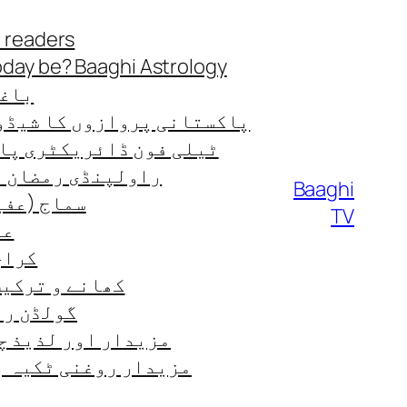
Skip
 readers
to
oday be? Baaghi Astrology
content
باغی
پاکستانی پروازوں کا شیڈو
ٹیلی فون ڈائریکٹری پا
راولپنڈی رمضان ٹائ
Baaghi
سماج (عفی
TV
عب
کراچی
کھانے و ترکیب od-recipes
گولڈن رن
مزیدار اور لذیذ چ
مزیدار روغنی ٹکیہ ب