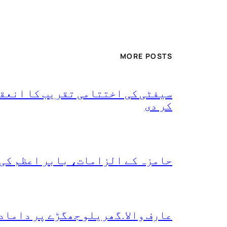
MORE POSTS
سیفٹی کی اختتامی تقریب کا انعقا
کر دی
حامزہ کے الزامات، بابر اعظم کی
عارف والا.گھریلو جھگڑے پر داماد