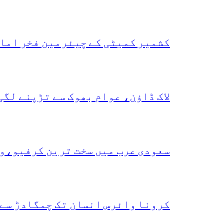
کشمیر کمیٹی کے چیئرمین فخر امام
لاک ڈاؤن، عوام بھوک سے تڑپنے لگی
سعودی عرب میں سخت ترین کرفیو،و
کرونا وائرس انسان تک چمگادڑ سے 