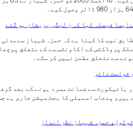
ایسا فیصلہ کیا کہ ن لیگی پریشان ہو گئے
ابق نیب کا کہنا ہے کہ حمزہ شہباز سےمدنی 
رخواست دائر
ور ہائیکورٹ سے ضمانت مسرد ہونے کے بعد گرف
ہیں، پنجاب اسمبلی کا بجٹ سیشن جاری ہے جس 
ٹوکول، حمزہ شہباز نظر انداز