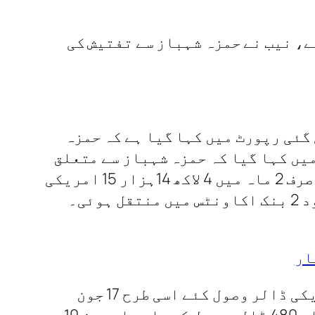
ے، نیب نے حمزہ شہباز سے تفتیش کی
گئی رپورٹ میں کہا گیا ہے کہ حمزہ
 ہیں۔ نیب دستاویزات میں کہا گیا کہ حمزہ شہباز سے متعلق
200 مشکوک ٹرانزیکشنز کی تحقیقات کی جارہی ہیں۔ حمزہ شہباز کے بنک اکاونٹ میں صرف 2 ماہ میں 4 لاکھ 14ہزار 15 امریکی
ڈالرز کی خطیر رقم منتقل ہوئی۔ 2005 میں یہ رقم حمزہ شہباز کے پاکستان میں موجود 2 بنک اکاونٹس میں منتقل ہوئی۔
ار
نیب دستاویزات میں مزید کہا گیا کہ 4 جون 2005 کو حمزہ شہبازنے 83 ہزار 920 امریکی ڈالر وصول کئے اسی طرح 17 جون