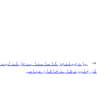
←
بڑے چیلنجز کا سامنا ہے حل کے لیے س
کر چلیں، شاہد خاقان عباسی