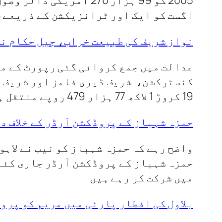
اگست کو ایک اور ٹرانزیکشن کے ذریعے 64 ہزار 980 ڈالر وصول کیے۔
نواز شریف کی طبیعت خراب، جیل حکام نے
عدالت میں جمع کروائی گئی رپورٹ کے مط
19 کروڑ 1 لاکھ 77 ہزار 479 روپے منتقل ہونے سے متعلق مطمن نہیں کر سکے۔
حمزہ شہباز کے پروڈکشن آرڈر کے خلاف د
واضح رہے کہ حمزہ شہباز کو نیب نے لاہ
حمزہ شہباز کے پروڈکشن آرڈر جاری کئے 
میں شرکت کر رہے ہیں
بلاول کی افطار پارٹی میں مریم کو پرو