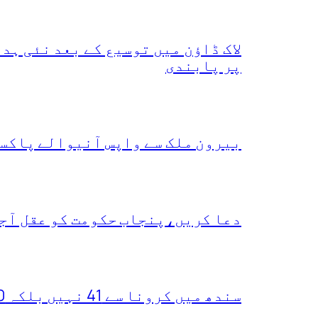
لاک ڈاؤن میں توسیع کے بعد نئی ہ
پر پابندی
بیرون ملک سے واپس آنیوالے پاکست
دعا کریں،پنجاب حکومت کو عقل آجا
سندھ میں کرونا سے 41 نہیں بلکہ 400 ہلاکتیں ہو چکیں،یہ دعویٰ کس نے کر دیا