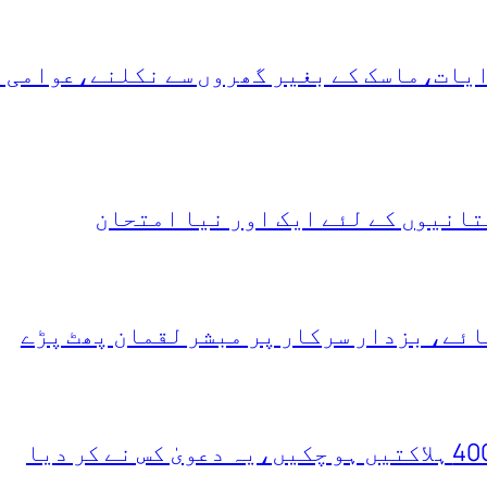
دایات،ماسک کے بغیر گھروں سے نکلنے،عوامی 
انیوں کے لئے ایک اور نیا امتحان
ئے، بزدار سرکار پر مبشر لقمان پھٹ پڑے