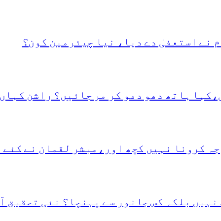
 نے استعفیٰ دے دیا، نیا چیئرمین کون؟
،کہا ہاتھ دھو دھو کر مر جائیں؟ راشن کہاں 
جہ کرونا نہیں کچھ اور،مبشر لقمان نے کئے 
نہیں بلکہ کس جانور سے پہنچا؟ نئی تحقیق آ