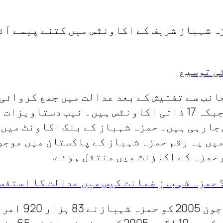
ہ شہباز شریف کے اکاونٹس میں کتنے پیسے آئ
ی توسیع
جانب سے تفتیش کے بعد عدالت میں جمع کروائی 
شہباز کے کمپنیوں کے 50 بنک اکاونٹس جبکہ 17 ذاتی اکاونٹس
 حمزہ شہباز ضمانت کیس میں عدالت کا استفس