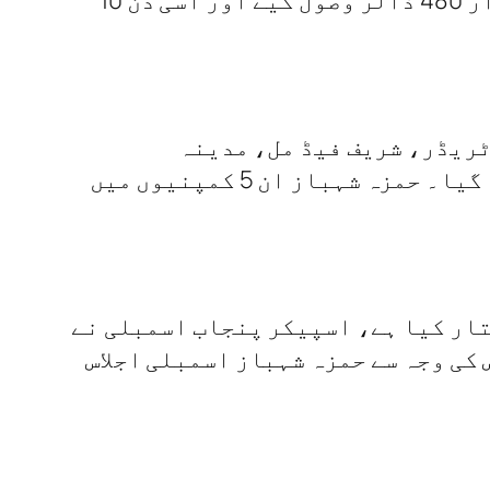
2005 کو 99 ہزار 270 امریکی ڈالر وصول کیے۔ 10 اگست 2005 کو حمزہ شہباز نے 65 ہزار 480 ڈالر وصول کیے اور اسی دن 10
ٹریڈر، شریف فیڈ مل، مدینہ
کنسٹرکشن، شریف ڈیری فامز اور شریف ملک پروڈکٹس کے اکاونٹس سے کے متعلق پوچھا گیا۔ حمزہ شہباز ان 5 کمپنیوں میں
تار کیا ہے، اسپیکر پنجاب اسمبلی نے
کی وجہ سے حمزہ شہباز اسمبلی اجلاس