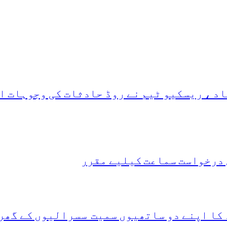
د ، ریسکیو ٹیم نے روڈ حادثات کی وجوہات ا
 درخواست سماعت کیلیے مقرر
 کا اپنے دو ساتھیوں سمیت سسرالیوں کے گھر