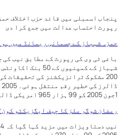
پنجاب اسمبلی میں قائد حزب اختلاف حمز
رپورٹ احتساب عدالت میں جمع کرا دی
حمزہ شہباز کے جسمانی ریمانڈ میں ہوئ
باغی ٹی وی کی رپورٹ کے مطابق نیب کی 
1جون 2005 کو 99 ہزار 965 امریکی ڈالرحمزہ کے اکاؤنٹ میں منتقل ہوئے.
رمضان شوگر ملز کا چیف ایگزیکٹو کون؟