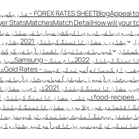
Appeal to
Blog
FOREX RATES SHEET – فاریکس ریٹ شیٹ
yer Stats
Matches
Match Detail
How will your t
 ٹی وی
باغی ٹی وی الیکشن سیل
باغی ستارے
باغی
ل
پشاور رمضان ٹائمنگ کیلنڈر 2021
پشاور ر
کستان
ٹیم باغی
دانیال لقمان (باغی کرکٹ)
منگ کیلنڈر 2022
سام سنگ – Samsung
سبزیو
فہ راؤ کے ساتھ)
سونے کی قیمت – Gold Rates
شہ
اس بخاری (نیوز بلیٹن )
عباس بخاری( باغی ک
 رمضان ٹائمنگ کیلنڈر 2021
کراچی رمضان ٹائ
fo
کوئٹہ رمضان ٹائمنگ کیلنڈر 2021
گ اقتصادی فورم
لاہور رمضان ٹائمنگ کیلنڈر 021
ایئنئز بیجنگ آملیٹ بنانے کی ترکیب
مزیدار
نانے کی ترکیب
مہرین ثاقب (موٹیویشنل وڈی