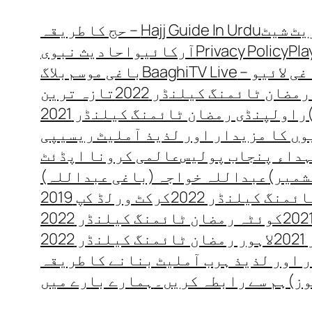
Hajj Guide In Urdu – حج کا طریقہ
Pla
Privacy Policy
آرکائیو
احادیث نبوی
 لائیو – BaaghiTV Live
باغی موسم
بلاگ
مضان ٹائمنگ کیلنڈر 2022
تازہ ترین
راولپنڈی رمضان ٹائمنگ کیلنڈر 2021
ں کا مزیدار اور لذیذ آملیٹ ریسیپی
داء پنجاب پولیس
عالمی کرونا اپڈئٹ
شمیر)
عبداللہ خواجہ (باغی عبداللہ)
منگ کیلنڈر 2022
کرکٹ ورلڈ کپ 2019
کوئٹہ رمضان ٹائمنگ کیلنڈر 2022
2
لاہور رمضان ٹائمنگ کیلنڈر 2022
 اور لذیذ ہرب آملیٹ بنانے کا طریقہ
وز)
ہم سے رابطہ کریں۔
ہمارے بارے میں