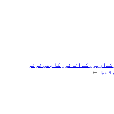
کےاربوں کے اثاثوں کا بھی نوٹس
ا خظ
→