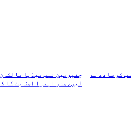
ب کو ساتھ لے
چئیرمین نیب میڈیا مالکان 
لیں،صدر ایمرا آصف بٹ کا کھل