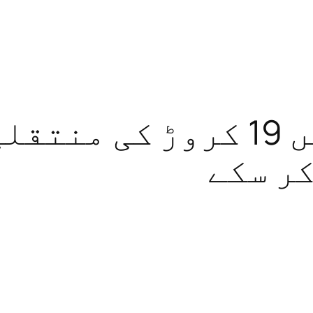
پانچ کمپنیوں میں 19 کروڑ
کر سکے