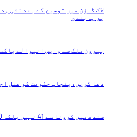
لاک ڈاؤن میں توسیع کے بعد نئی ہ
پر پابندی
بیرون ملک سے واپس آنیوالے پاکست
دعا کریں،پنجاب حکومت کو عقل آجا
سندھ میں کرونا سے 41 نہیں بلکہ 400 ہلاکتیں ہو چکیں،یہ دعویٰ کس نے کر دیا