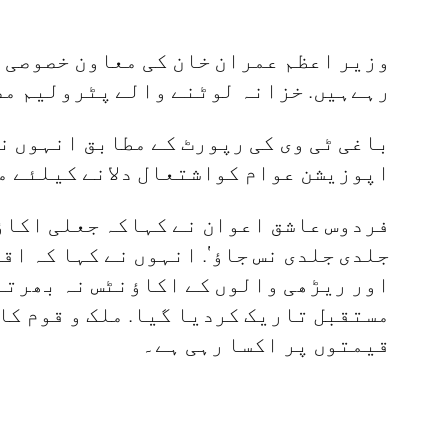
وزیر اعظم عمران خان کی معاون خصوصی ف
رہےہیں. خزانہ لوٹنے والے پٹرولیم مص
اپوزیشن عوام کواشتعال دلانے کیلئے من
فردوس عاشق اعوان نے کہاکہ جعلی اکاؤن
جلدی جلدی نس جاؤ‘. انہوں نے کہا کہ اق
اور ریڑھی والوں کے اکاﺅنٹس نہ بھرتے 
مستقبل تاریک کردیا گیا. ملک و قوم کا
قیمتوں پر اکسا رہی ہے۔