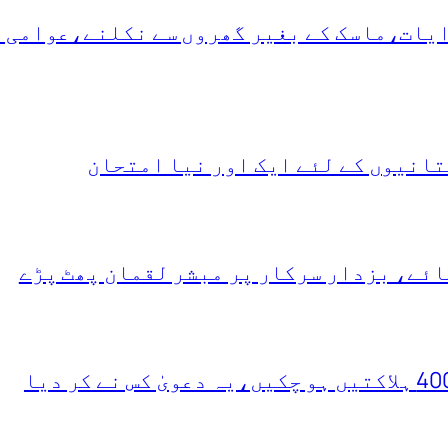
دایات،ماسک کے بغیر گھروں سے نکلنے،عوامی 
انیوں کے لئے ایک اور نیا امتحان
ئے، بزدار سرکار پر مبشر لقمان پھٹ پڑے