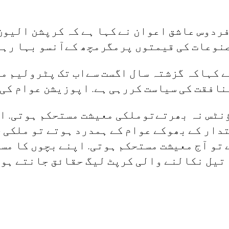
ردوس عاشق اعوان نے کہا ہے کہ کرپشن الیون
نوعات کی قیمتوں پرمگرمچھ کےآنسو بہا رہے
افقت کی سیاست کررہی ہے. اپوزیشن عوام کی ہ
ٹس نہ بھرتےتوملکی معیشت مستحکم ہوتی. ان 
تدار کے بھوکے عوام کے ہمدرد ہوتے تو ملکی 
تو آج معیشت مستحکم ہوتی. اپنے بچوں کا مس
 تیل نکالنے والی کرپٹ لیگ حقائق جانتے ہو