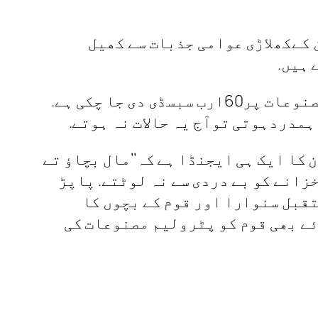
 کےکھلاڑی عوامی جذبات سے کھیل
 ہیں.
باغی ٹی وی کی رپورٹ کے مطابق انہوں نے کہاکہ گزشتہ سال اگست سےاب تک پٹرولیم مصنوعات پر60ارب سبسڈی دی جا چکی ہے.
مدردہوتی توآج یہ حالات نہ ہوتے.
کا ایک ہی ایجنڈا ہے کہ’’مال بچاؤ تے
خزانے کو بے دردی سے نہ لوٹتے. پاپڑ
تقبل سنوارا اور قوم کے بچوں کا
ئے بھی قوم کو پٹرولیم مصنوعات کی