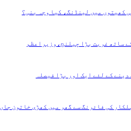
ی کھیتوں میں لینڈنگ، کیا وجہ بنی؟
کے ساتھ غربت بڑا چیلنج،وزیراعظم
دینے کے لئے ایک اور بڑا فیصلہ
لکار کی فائرنگ سے گھر میں کھڑی خاتون جاں