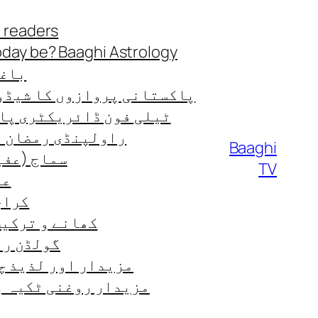
Skip
 readers
to
oday be? Baaghi Astrology
content
باغی
پاکستانی پروازوں کا شیڈو
ٹیلی فون ڈائریکٹری پا
راولپنڈی رمضان ٹائ
Baaghi
سماج (عفی
TV
عب
کراچی
کھانے و ترکیب od-recipes
گولڈن رن
مزیدار اور لذیذ چ
مزیدار روغنی ٹکیہ ب