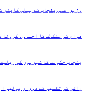
وزیراعلیٰ پنجاب کے ہیلی کاپٹر ک
عوام کی مشکلات کا احساس، کرونا 
پنجاب حکومت کا شہریوں کو ریلیف 
راشن کی تقسیم کے دوران پولیس اہ