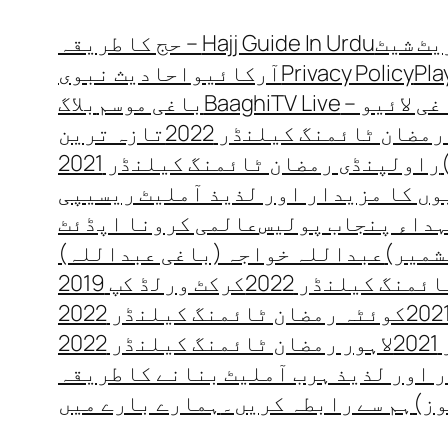
Hajj Guide In Urdu – حج کا طریقہ
Pla
Privacy Policy
آرکائیو
احادیث نبوی
 لائیو – BaaghiTV Live
باغی موسم
بلاگ
مضان ٹائمنگ کیلنڈر 2022
تازہ ترین
راولپنڈی رمضان ٹائمنگ کیلنڈر 2021
ں کا مزیدار اور لذیذ آملیٹ ریسیپی
داء پنجاب پولیس
عالمی کرونا اپڈئٹ
شمیر)
عبداللہ خواجہ (باغی عبداللہ)
منگ کیلنڈر 2022
کرکٹ ورلڈ کپ 2019
کوئٹہ رمضان ٹائمنگ کیلنڈر 2022
2
لاہور رمضان ٹائمنگ کیلنڈر 2022
 اور لذیذ ہرب آملیٹ بنانے کا طریقہ
وز)
ہم سے رابطہ کریں۔
ہمارے بارے میں