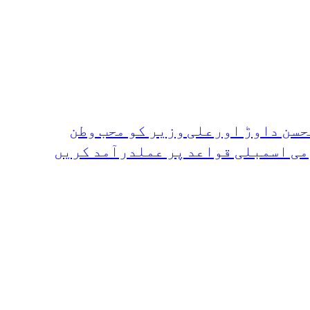
حسن داوڑ اورعلی وزیر کو محب وطن
می اسمبلی قواعد پر عملدرآمد کریں