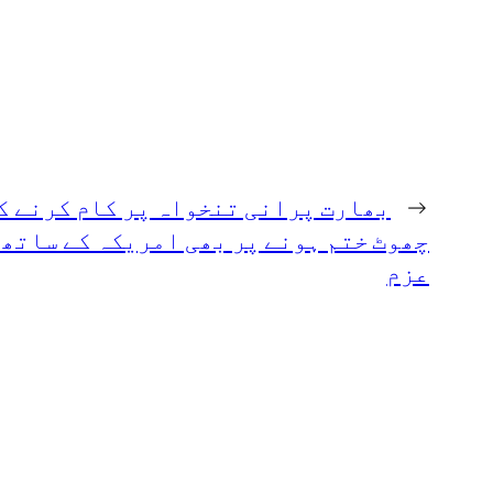
←
بھارت پرانی تنخواہ پر کام کرنے ک
چھوٹ ختم ہونے پر بھی امریکہ کے ساتھ 
عزم