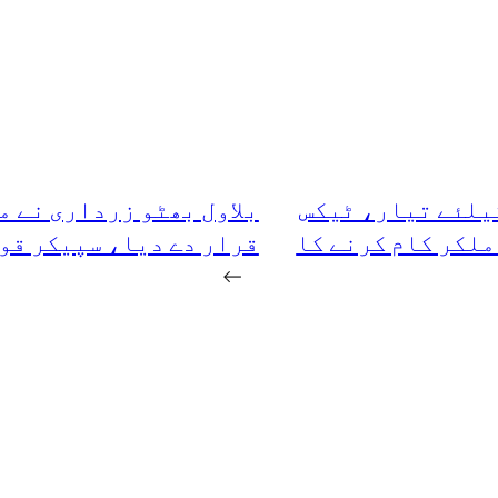
یلئے تیار، ٹیکس
بلاول بھٹو زرداری نے م
ملکر کام کرنے کا
قرار دے دیا، سپیکر قو
→