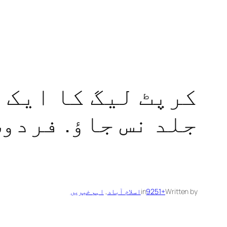
کرپٹ لیگ کا ایک 
جلد نس جاؤ. فردو
Written by
+9251
in
اسلام آباد
, 
اہم خبریں