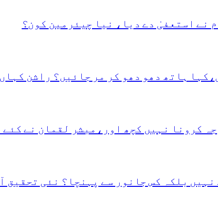
 نے استعفیٰ دے دیا، نیا چیئرمین کون؟
،کہا ہاتھ دھو دھو کر مر جائیں؟ راشن کہاں 
جہ کرونا نہیں کچھ اور،مبشر لقمان نے کئے 
نہیں بلکہ کس جانور سے پہنچا؟ نئی تحقیق آ