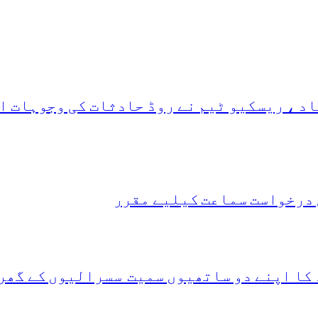
د ، ریسکیو ٹیم نے روڈ حادثات کی وجوہات ا
 درخواست سماعت کیلیے مقرر
 کا اپنے دو ساتھیوں سمیت سسرالیوں کے گھر