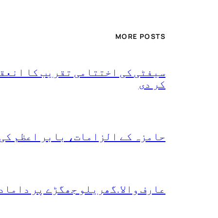
MORE POSTS
سیفٹی کی اختتامی تقریب کا انعقا
کر دی
حامزہ کے الزامات، بابر اعظم کی
عارف والا.گھریلو جھگڑے پر داماد