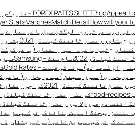
Appeal to
Blog
FOREX RATES SHEET – فاریکس ریٹ شیٹ
yer Stats
Matches
Match Detail
How will your t
 ٹی وی
باغی ٹی وی الیکشن سیل
باغی ستارے
باغی
ل
پشاور رمضان ٹائمنگ کیلنڈر 2021
پشاور ر
کستان
ٹیم باغی
دانیال لقمان (باغی کرکٹ)
منگ کیلنڈر 2022
سام سنگ – Samsung
سبزیو
فہ راؤ کے ساتھ)
سونے کی قیمت – Gold Rates
شہ
اس بخاری (نیوز بلیٹن )
عباس بخاری( باغی ک
 رمضان ٹائمنگ کیلنڈر 2021
کراچی رمضان ٹائ
fo
کوئٹہ رمضان ٹائمنگ کیلنڈر 2021
گ اقتصادی فورم
لاہور رمضان ٹائمنگ کیلنڈر 021
ایئنئز بیجنگ آملیٹ بنانے کی ترکیب
مزیدار
نانے کی ترکیب
مہرین ثاقب (موٹیویشنل وڈی