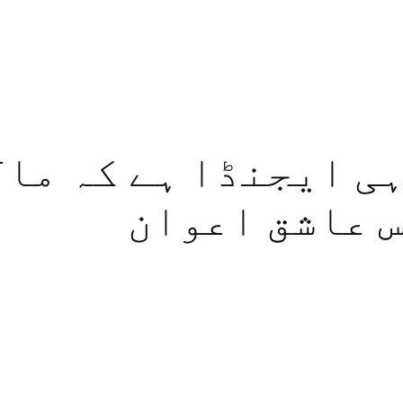
ہی ایجنڈا ہے کہ مال
س عاشق اعوان