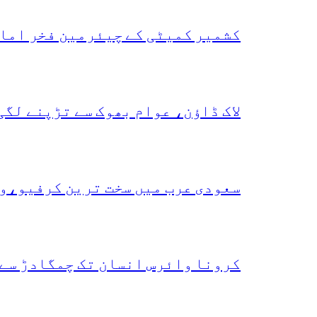
کشمیر کمیٹی کے چیئرمین فخر امام
لاک ڈاؤن، عوام بھوک سے تڑپنے لگی
سعودی عرب میں سخت ترین کرفیو،و
کرونا وائرس انسان تک چمگادڑ سے 