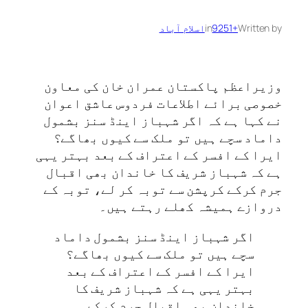
Written by
+9251
in
اسلام آباد
وزیراعظم پاکستان عمران خان کی معاون
خصوصی برائے اطلاعات فردوس عاشق اعوان
نے کہا ہے کہ اگر شہباز اینڈ سنز بشمول
داماد سچے ہیں تو ملک سے کیوں بھاگے؟
ایرا کے افسر کے اعتراف کے بعد بہتر یہی
ہے کہ شہباز شریف کا خاندان بھی اقبال
جرم کرکے کرپشن سے توبہ کر لے، توبہ کے
دروازے ہمیشہ کھلے رہتے ہیں۔
اگر شہباز اینڈ سنز بشمول داماد
سچے ہیں تو ملک سے کیوں بھاگے؟
ایرا کے افسر کے اعتراف کے بعد
بہتر یہی ہے کہ شہباز شریف کا
خاندان بھی اقبال جرم کرکے