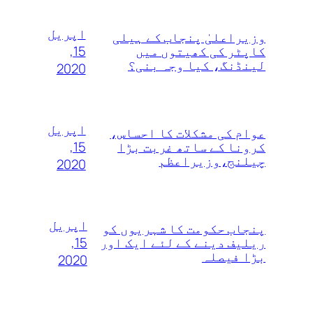
اپریل
وزیراعلیٰ پنجاب کے ہیلی
15,
کاپٹر کی کھیتوں میں
لینڈنگ، کیا وجہ بنی؟
2020
اپریل
عوام کی مشکلات کا احساس،
15,
کرونا کے ساتھ غربت بڑا
چیلنج،وزیراعظم
2020
اپریل
پنجاب حکومت کا شہریوں کو
15,
ریلیف دینے کے لئے ایک اور
بڑا فیصلہ
2020