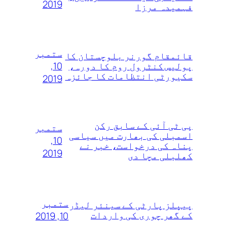
2019
فہمیدہ مرزا
ستمبر
قائمقام گورنر بلوچستان کا
10,
پولیس کنٹرول روم کا دورہ،
سکیورٹی انتظامات کا جائزہ
2019
پی ٹی آئی کے سابق رکن
ستمبر
اسمبلی کی بھارت میں سیاسی
10,
پناہ کی درخواست، خبر نے
2019
کھلبلی مچا دی
ستمبر
پیپلز پارٹی کے سینئر لیڈر
کے گھر چوری کی واردات
10, 2019