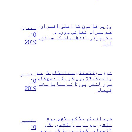
وزیر قانون کا اعلیٰ‌ افسران
ستمبر
کے ہمراہ فضائی دورہ،
10,
سکیورٹی انتظامات کا جائزہ
2019
لیا
دورہ پاکستان سے انکار کرنے
ستمبر
والے کھلاڑیوں‌ کو بڑا دھچکا،
10,
سری لنکن بورڈ نے سنایا سخت
2019
فیصلہ
شہدائے کربلا کو سلام، یوم
ستمبر
عاشور پر ہم اہل کشمیر کی
10,
کامیابی کیلئے دعا گو ہیں،