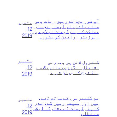
آپ شور مچاتے رہیں، بات بھی
ستمبر
سنتے جائیں تو اچھا ہے، صدر
12,
مملکت کا پارلیمنٹ اجلاس میں
2019
اپوزیشن اراکین کو مشورہ
ستمبر
کنٹرول لائن پر بھارتی
12,
اشتعال انگیزی، فائرنگ سے
پاک فوج کا جوان شہید
2019
ہم کشمیریوں‌ کے ساتھ تھے،
ستمبر
ہیں اور ہمیشہ رہیں گے، صدر
12,
کا پارلیمنٹ کے مشترکہ اجلاس
2019
سے خطاب