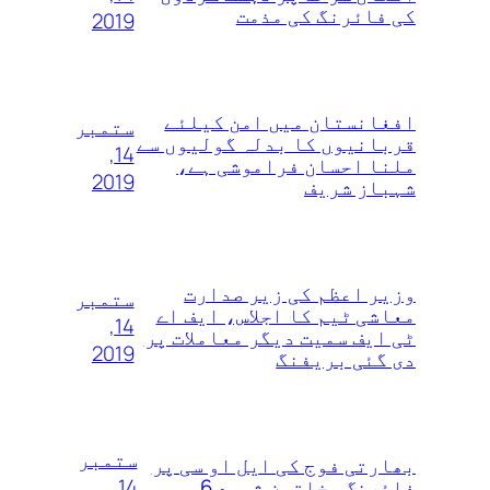
کی فائرنگ کی مذمت
2019
افغانستان میں امن کیلئے
ستمبر
قربانیوں کا بدلہ گولیوں سے
14,
ملنا احسان فراموشی ہے،
2019
شہباز شریف
وزیر اعظم کی زیر صدارت
ستمبر
معاشی ٹیم کا اجلاس، ایف اے
14,
ٹی ایف سمیت دیگر معاملات پر
2019
دی گئی بریفنگ
ستمبر
بھارتی فوج کی ایل او سی پر
14,
فائرنگ، خاتون شہید 6