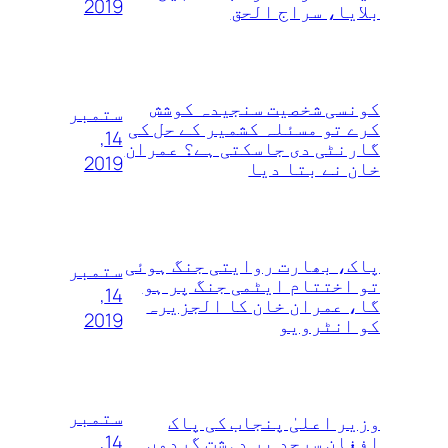
2019
بلایا، سراج الحق
کونسی شخصیت سنجیدہ کوشش
ستمبر
کرے تو مسئلہ کشمیر کے حل کی
14,
گارنٹی دی جاسکتی ہے؟ عمران
2019
خان نے بتا دیا
پاک، بھارت روایتی جنگ ہوئی
ستمبر
تو اختتام ایٹمی جنگ پر ہو
14,
گا، عمران خان کا الجزیرہ
2019
کو انٹرویو
ستمبر
وزیر اعلیٰ پنجاب کی پاک
14,
افغان سرحد پر دہشت گردوں