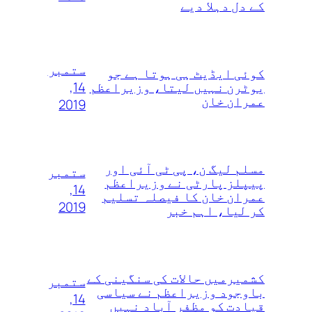
کے دل دہلا دیے
ستمبر
کوئی ایڈیٹ ہی ہوتا ہے جو
14,
یوٹرن نہیں لیتا، وزیراعظم
عمران خان
2019
مسلم لیگ ن، پی ٹی آئی اور
ستمبر
پیپلز پارٹی نے وزیراعظم
14,
عمران خان کا فیصلہ تسلیم
2019
کر لیا، اہم خبر
کشمیرمیں حالات کی سنگینی کے
ستمبر
باوجود وزیراعظم نے سیاسی
14,
قیادت کو مظفر آباد نہیں