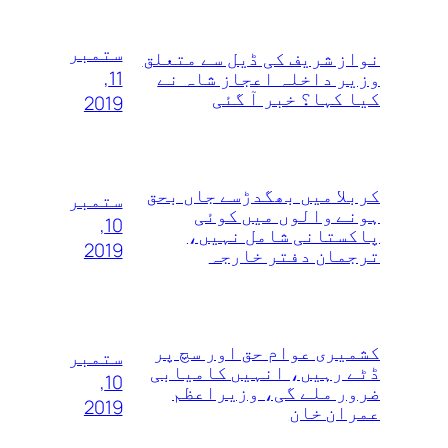
ستمبر
نواز شریف کی ڈیل سے متعلق
11,
وزیر داخلہ اعجاز شاہ نے
کیا کہا؟ خبر آ گئی
2019
کربلا میں بھگدڑسے جاں بحق
ستمبر
ہونے والوں میں کوئی
10,
پاکستانی شامل نہیں،
2019
ترجمان دفتر خارجہ
کشمیری عوام حق اور سچ پر
ستمبر
ڈٹے رہیں، انہیں کامیابی
10,
ضرور ملے گی، وزیراعظم
2019
عمران خان