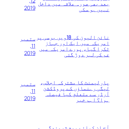
12,
بعد بھی صورہ علاقہ میں داخل
2019
نہیں ہو سکی
نائن الیون کی 18ویں‌ برسی پر
ستمبر
امریکہ میں ایک اور جہاز
11,
ٹکرا گیا، پورے امریکہ میں
2019
غم کی لہر دوڑ گئی
پارلیمنٹ کا مشترکہ اجلاس،
ستمبر
لیگی رہنماؤں کے پروڈکشن
11,
آرڈر سے متعلق کیا فیصلہ
2019
ہوا؟ اہم خبر
آج ان کیلئے یوم شرمندگی ہے