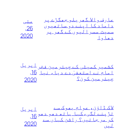
عارف والا.گھریلو جھگڑے پر
مئی
داماد کا اپنے دو ساتھیوں
26,
سمیت سسرالیوں کے گھر پر
2020
دھاوا
اپریل
کشمیر کمیٹی کے چیئرمین فخر
16,
امام نے استعفیٰ دے دیا، نیا
چیئرمین کون؟
2020
لاک ڈاؤن، عوام بھوک سے
اپریل
تڑپنے لگی،کہا ہاتھ دھو دھو
16,
کر مر جائیں؟ راشن کہاں سے
2020
لیں