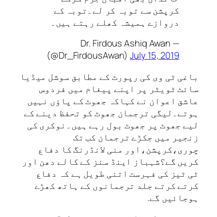
کرپشن سے توبہ کر لے۔توبہ کے
دروازے ہمیشہ کھلے رہتے ہیں۔
— Dr. Firdous Ashiq Awan
(@Dr_FirdousAwan)
July 15, 2019
باغی ٹی وی کی رپورٹ کے مطابق سوشل میڈیا
سائٹ ٹویٹر پر اپنے پیغام میں فردوس
عاشق اعوان نے کہاکہ جھوٹ کے پاؤں نہیں
ہوتے۔لیگی ترجمان جھوٹ کو تحفظ دینے کے
لیے جھوٹ پر جھوٹ بول رہے ہیں۔نوکری کی
زنجیر میں جکڑے ترجمان کب تک
چوری،کرپشن،اور منی لانڈرنگ کا دفاع
کریں گے؟شہباز اینڈ سنز کے کالے دھن اور
ٹی ٹیز کی فہرست اتنی طویل ہے کہ دفاع
کرتے کرتے جلد ترجمانوں کے ہاتھ کھڑے
ہوجائیں گے.