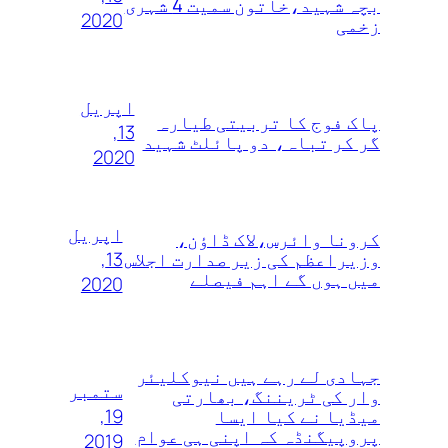
بچہ شہید،خاتون سمیت 4 شہری
2020
زخمی
اپریل
پاک فوج کا تربیتی طیارہ
13,
گر کر تباہ، دو پائلٹ شہید
2020
اپریل
کرونا وائرس،لاک ڈاؤن،
13,
وزیراعظم کی زیر صدارت اجلاس
میں ہوں گے اہم فیصلے
2020
جہادی لے رہے ہیں نیوکلیئر
ستمبر
وار کی ٹریننگ، بھارتی
19,
میڈیا نے کیا ایسا
پروپیگنڈہ کہ اپنی ہی عوام
2019