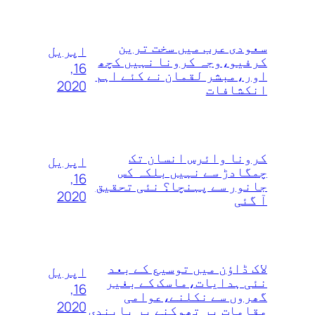
سعودی عرب میں سخت ترین
اپریل
کرفیو،وجہ کرونا نہیں کچھ
16,
اور،مبشر لقمان نے کئے اہم
2020
انکشافات
کرونا وائرس انسان تک
اپریل
چمگادڑ سے نہیں بلکہ کس
16,
جانور سے پہنچا؟ نئی تحقیق
2020
آ گئی
لاک ڈاؤن میں توسیع کے بعد
اپریل
نئی ہدایات،ماسک کے بغیر
16,
گھروں سے نکلنے،عوامی
2020
مقامات پر تھوکنے پر پابندی