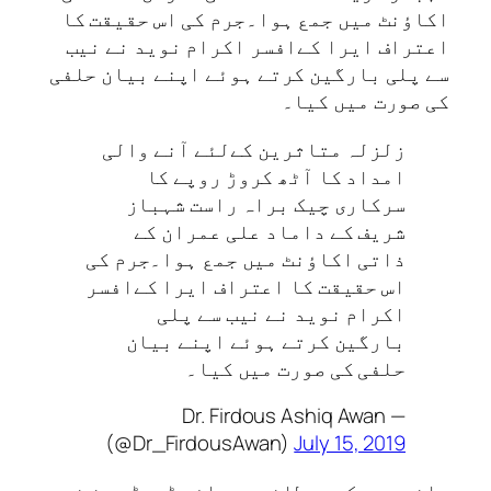
اکاؤنٹ میں جمع ہوا۔جرم کی اس حقیقت کا
اعتراف ایرا کےافسر اکرام نوید نے نیب
سے پلی بارگین کرتے ہوئے اپنے بیان حلفی
کی صورت میں کیا۔
زلزلہ متاثرین کےلئے آنے والی
امداد کا آٹھ کروڑ روپے کا
سرکاری چیک براہ راست شہباز
شریف کے داماد علی عمران کے
ذاتی اکاؤنٹ میں جمع ہوا۔جرم کی
اس حقیقت کا اعتراف ایرا کےافسر
اکرام نوید نے نیب سے پلی
بارگین کرتے ہوئے اپنے بیان
حلفی کی صورت میں کیا۔
— Dr. Firdous Ashiq Awan
(@Dr_FirdousAwan)
July 15, 2019
واضح رہے کہ برطانوی صحافی ڈیوڈ روز نے