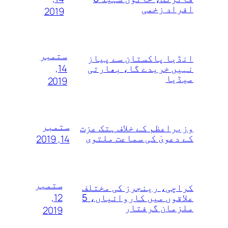
افراد زخمی
2019
ستمبر
انڈیا پاکستان سے پیاز
14,
نہیں خریدے گا، بھارتی
میڈیا
2019
ستمبر
وزیراعظم کے خلاف ہتک عزت
کے دعویٰ کی سماعت ملتوی
14, 2019
ستمبر
کراچی، رینجرز کی مختلف
12,
علاقوں میں کاروائیاں، 5
ملزمان گرفتار
2019