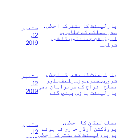
پارلیمنٹ کا مشترکہ اجلاس،
ستمبر
صدر مملکت کے خطاب پر
12,
اپوزیشن جماعتوں کا شور
2019
شرابہ
پارلیمنٹ کا مشترکہ اجلاس
ستمبر
شروع، صدر، وزیراعظم اور
12,
مسلح افواج کے سربراہان بھی
2019
پارلیمنٹ ہاؤس پہنچ گئے
مسلم لیگ ن کا اجلاس،
ستمبر
پروڈکشن آرڈر جاری نہ ہونے
12,
پر پارلیمنٹ کے مشترکہ اجلاس