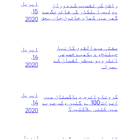
اپریل
راشن کی تقسیم کے دوران
15,
پولیس اہلکار کی فائرنگ سے
گھر میں کھڑی خاتون جاں بحق
2020
مفتی عبدالقوی کا نیا
اپریل
چیلنج، دیکھیے خصوصی
14,
انٹرویو مبشر لقمان کے
2020
ہمراہ
اپریل
کرونا وائرس ،پاکستان میں
14,
اموات 100 ہو گئیں ،کس صوبے
میں کتنی ہلاکتیں؟
2020
اپریل
کامیاب جوان پروگرام