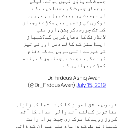
جھوٹ کے پاؤں نہیں ہوتے۔لیگی
ترجمان جھوٹ کو تحفظ دینے کے
لیے جھوٹ پر جھوٹ بول رہے ہیں۔
نوکری کی زنجیر میں جکڑے ترجمان
کب تک چوری،کرپشن،اور منی
لانڈرنگ کا دفاع کریں گے؟شہباز
اینڈ سنز کے کالے دھن اور ٹی ٹیز
کی فہرست اتنی طویل ہے کہ دفاع
کرتے کرتے جلد ترجمانوں کے ہاتھ
کھڑے ہوجائیں گے
— Dr. Firdous Ashiq Awan
(@Dr_FirdousAwan)
July 15, 2019
فردوس عاشق اعوان کا کہنا تھا کہ زلزلہ
متاثرین کےلئے آنے والی امداد کا آٹھ
کروڑ روپے کا سرکاری چیک براہ راست
شہباز شریف کے داماد علی عمران کے ذاتی