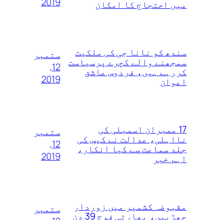
2019
میں احتجاج کا امکان
سندھ کو نانا جی کی ملکیت
ستمبر
سمجھنے والے کچرے پرسیاست
12,
کررہے ہیں، فردوس عاشق
2019
اعوان
17 ممبران اسمبلی کی
ستمبر
نااہلی، عدالت نے کیس کی
12,
جلد سماعت سے کیا انکار،
2019
اہم خبر
مقبوضہ کشمیر میں زوردار
ستمبر
جھڑپیں، بھارتی فوج 39 دن