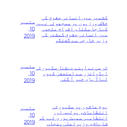
کشمیر میں انسانی حقوق کی
ستمبر
خلاف ورزیوں پر سمجھوتہ نہیں‌
10,
کیا جا سکتا، اقوام متحدہ
میں انسانی حقوق کمشنر کی
2019
وزیر خارجہ سے گفتگو
ستمبر
ٹرمپ نے اپنے نیشنل سکیورٹی
10,
ایڈوائزر سے استعفیٰ کیوں
لیا؟ بڑی خبر آ گئی
2019
یوم عاشور پر سکیورٹی
ستمبر
انتظامات، پولیس اور
10,
انتظامیہ سمیت پوری ٹیم کو
2019
شاباش، وزیراعلیٰ پنجاب