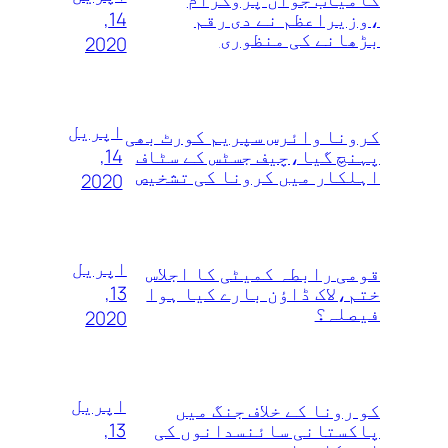
14,
،وزیراعظم نے دی رقم
بڑھانے کی منظوری
2020
اپریل
کرونا وائرس سپریم کورٹ بھی
14,
پہنچ گیا،چیف جسٹس کے سٹاف
اہلکار میں کرونا کی تشخیص
2020
اپریل
قومی رابطہ کمیٹی کا اجلاس
13,
ختم،لاک ڈاؤن بارے کیا ہوا
فیصلہ؟
2020
اپریل
کو رونا کے خلاف جنگ میں
13,
پاکستانی سائنسدانوں کی