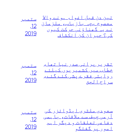
تین دن قبل اغواء ہونے والا
ستمبر
معصوم بچہ بازیاب، ملزمان
12,
نے یہ گھناؤنی حرکت کیوں
2019
کی؟ حیران کن انکشاف
تقریر پرانی صدر نیا تھا،
ستمبر
خطاب میں کشمیریوں کیلئے
12,
روایتی فقرے پشی کئے گئے،
2019
سراج الحق
سعودی ملٹری ایڈوائزر کی
ستمبر
آرمی چیف سے ملاقات، باہمی
12,
دفاعی تعلقات و دیگر اہم
2019
امور پر گفتگو