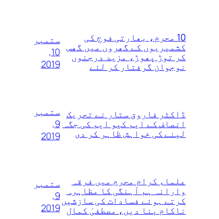
10 محرم، بھارتی فوج کی
ستمبر
کشمیریوں کے گھروں‌ میں‌ گھس
10,
کر توڑ‌ پھوڑ، مزید درجنوں‌
2019
نوجوان گرفتار کر لئے
ستمبر
ڈاکٹر فاروق ستار نے تحریک
9,
انصاف کے ایم کیو ایم کی جگہ
لینے کی خواہش ظاہر کر دی
2019
علماء کرام محرم میں فرقہ
ستمبر
وارانہ ہم آہنگی کا مظاہرہ
9,
کرتے ہوئے فسادات کی سازشیں
2019
ناکام بنا دیں، مصطفیٰ کمال