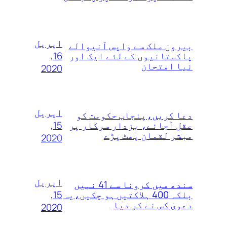
اپریل
بیرون ملک سے واپس آنیوالے
16,
پاکستانیوں کے لئے ایک اور
نیا امتحان
2020
اپریل
دعا کریں،پنجاب حکومت کو
15,
عقل آجائے، بزدار سرکار پر
مبشر لقمان پھٹ پڑے
2020
اپریل
سندھ میں کرونا سے 41 نہیں
15,
بلکہ 400 ہلاکتیں ہو چکیں،یہ
دعویٰ کس نے کر دیا
2020