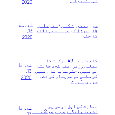
اہم کامیابی
2020
اپریل
سپریم کورٹ کا بڑا فیصلہ،
13,
ظفر مرزا کو عہدے سے ہٹانے
کا حکم
2020
کابینہ کے 49 ارکان کا
اپریل
مطلب،وزیراعظم کچھ جانتا
13,
ہی نہیں،حکومت یہ کام نہیں
کر سکتی تو سرینڈر کر دے،
2020
سپریم کورٹ
بھارت کی ایل او سی پر
اپریل
اشتعال انگیزی جاری، 2 سالہ
13,