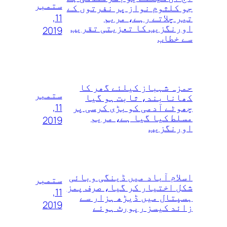
ستمبر
جو کلثوم نواز پر نفرتوں‌ کے
11,
تیر چلاتے رہے، مریم
اورنگزیب کا تعزیتی تقریب
2019
سے خطاب
حمزہ شہباز کیلئے گھر کا
ستمبر
کھانا بند، ثابت ہو گیا
11,
چھوٹے آدمی کو بڑی کرسی پر
مسلط کیا گیا ہے، مریم
2019
اورنگزیب
اسلام آباد میں ڈینگی وبائی
ستمبر
شکل اختیار کر گیا، صرف پمز
11,
ہسپتال میں ڈیڑھ ہزار سے
2019
زائد کیسز رپورٹ ہوئے