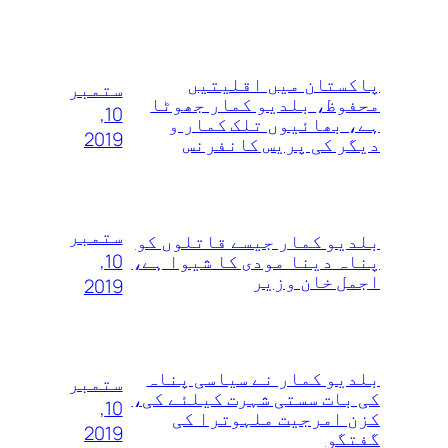
پاکستان میں اقلیتیں
ستمبر
محفوظ، بلدیو کمار جھوٹا
10,
ہے، بھائیوں تلک کمار و
2019
دیگر کی پریس کانفرنس
ستمبر
بلدیو کمار جیسے قاتلوں‌ کو
10,
پناہ دینا مودی کا شیوا ہے،
اجمل خان وزیر
2019
بلدیو کمار نے سیاسی پناہ
ستمبر
کی بات سستی شہرت کیلئے کی،
10,
کزن امرجیت ملہوترا کی
2019
گفتگو