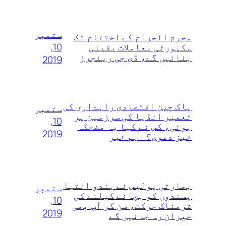
ستمبر
محرم الحرام کے اختتام تک
10,
سکیورٹی معاملات یقینی
بنائیں گے، ڈی جی رینجرز
2019
پاک چین اقتصادی راہداری کی
ستمبر
تعمیر انڈیا کی سرزمین پر
10,
ہوئی، کس نے کیا یہ مضحکہ
2019
خیز دعویٰ؟ اہم خبر
بھارتی پولیس نے ہندو انتہا
ستمبر
پسندوں‌ کو بچانے کیلئے کی
10,
شرمناک حرکت، سن کر آپ بھی
2019
حیران رہ جائیں گے