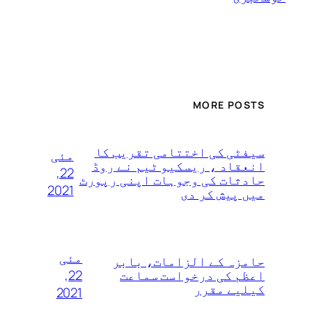
MORE POSTS
سیفٹی کی اختتامی تقریب کا
مئی
انعقاد ، ریسکیو ٹیم نے روڈ
22,
حادثات کی وجوہات اپنی رپورٹ
2021
میں پیش کر دی
مئی
حامزہ کے الزامات، بابر
22,
اعظم کی درخواست سماعت
کیلیے مقرر
2021