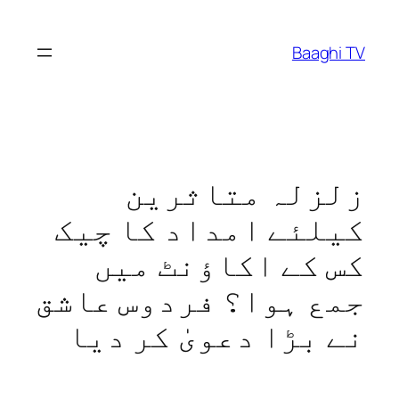
Skip
to
Baaghi TV
content
زلزلہ متاثرین
کیلئے امداد کا چیک
کس کے اکاؤنٹ میں
جمع ہوا؟ فردوس عاشق
نے بڑا دعویٰ کر دیا