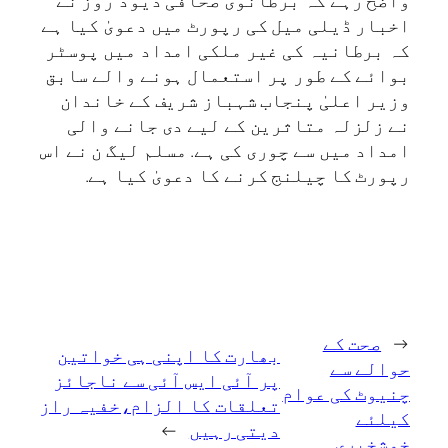
اخبار ڈیلی میل کی رپورٹ میں دعویٰ کیا ہے
کہ برطانیہ کی غیر ملکی امداد میں پوسٹر
بوائے کے طور پر استعمال ہونے والے سابق
وزیر اعلیٰ پنجاب شہباز شریف کے خاندان
نے زلزلہ متاثرین کے لیے دی جانے والی
امداد میں سے چوری کی ہے. مسلم لیگ ن نے اس
رپورٹ کا چیلنج کرنے کا دعویٰ کیا ہے.
←
صحت کے
بھارت کا اپنی ہی خواتین
حوالے سے
پر آئی ایس آئی سے ناجائز
چنیوٹ کی عوام
تعلقات کا الزام،خفیہ راز
کیلئے
دیتی رہیں
→
خوشخبری