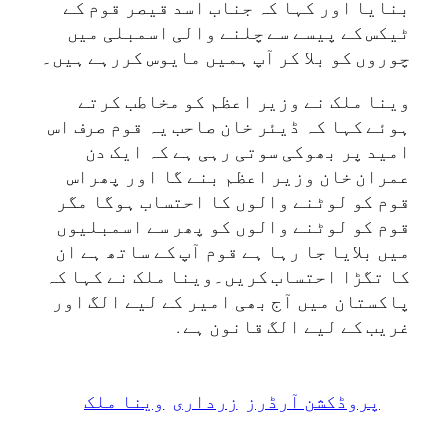
بنایا اور کہا کہ جناب اسد قیصر قوم کے
ٹیکس کے پیسے سے چلنے والی اسمبلی میں
چوروں کو بلا کر آپ ہمیں مایوس کررہے ہیں۔
وینا ملک نے وزیر اعظم کو مخاطب کرتے
ہوئے کہا کہ ڈیئر خان صاحب یہ قوم صرف اس
امید پر بھوکی سوتی رہی ہے کہ ایک دن
عمران خان وزیر اعظم بنے گا اور پھراس
قوم کو لوٹنے والوں کا احتساب ہوگا مگر
قوم کو لوٹنے والوں کو پھر سے اسمبلیوں
میں بلایا جا رہا ہے قوم آپ کے ساتھ ہے ان
کا تگڑا احتساب کریں۔وینا ملک نے کہا کہ
پاکستان میں آج بھی امیر کے لیے الگ اور
غریب کے لیے الگ قانون ہے .
پروڈکشن آرڈرز
زرداری
وینا ملک