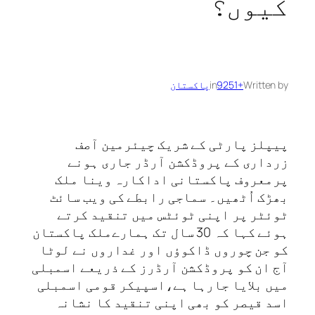
کیوں؟
Written by
+9251
in
پاکستان
پیپلز پارٹی کے شریک چیئرمین آصف
زرداری کے پروڈکشن آرڈر جاری ہونے
پرمعروف پاکستانی اداکارہ وینا ملک
بھڑک اُٹھیں۔ سماجی رابطے کی ویب سائٹ
ٹوئٹر پر اپنی ٹوئٹس میں تنقید کرتے
ہوئے کہا کہ 30 سال تک ہمارےملک پاکستان
کو جن چوروں ڈاکوؤں اور غداروں نے لوٹا
آج ان کو پروڈکشن آرڈرز کے ذریعے اسمبلی
میں بلایا جارہا ہے،اسپیکر قومی اسمبلی
اسد قیصر کو بھی اپنی تنقید کا نشانہ