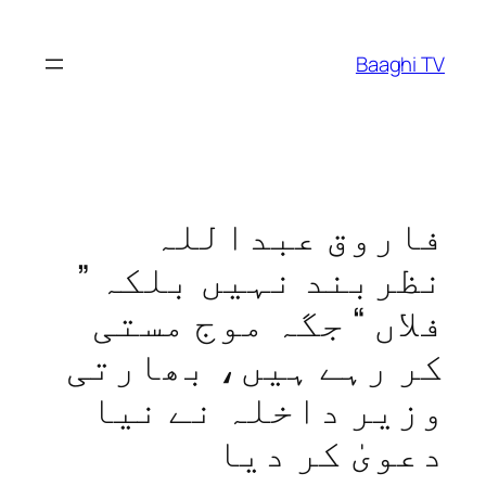
Skip
to
Baaghi TV
content
فاروق عبداللہ
نظربند نہیں بلکہ ”
فلاں “ جگہ موج مستی
کر رہے ہیں، بھارتی
وزیر داخلہ نے نیا
دعویٰ کر دیا