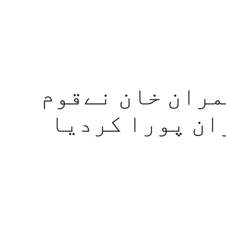
مران خان نےقوم
ان پورا کردیا