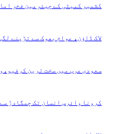
کشمیر کمیٹی کے چیئرمین فخر امام
لاک ڈاؤن، عوام بھوک سے تڑپنے لگی
سعودی عرب میں سخت ترین کرفیو،و
کرونا وائرس انسان تک چمگادڑ سے 