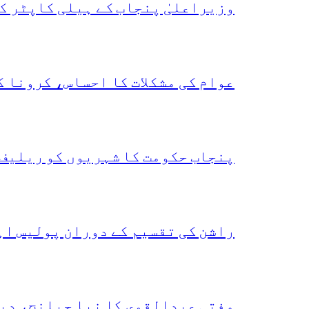
وزیراعلیٰ پنجاب کے ہیلی کاپٹر ک
عوام کی مشکلات کا احساس، کرونا 
پنجاب حکومت کا شہریوں کو ریلیف 
راشن کی تقسیم کے دوران پولیس اہ
مفتی عبدالقوی کا نیا چیلنج، دی