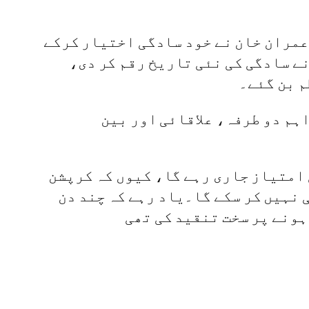
عمران خان نے خود سادگی اختیار کرکے
نے سادگی کی نئی تاریخ رقم کر دی،
م بن گئے۔
ہم دو طرفہ، علاقائی اور بین
 امتیاز جاری رہے گا، کیوں کہ کرپشن
 نہیں کر سکے گا۔یاد رہے کہ چند دن
ہونے پر سخت تنقید کی تھی