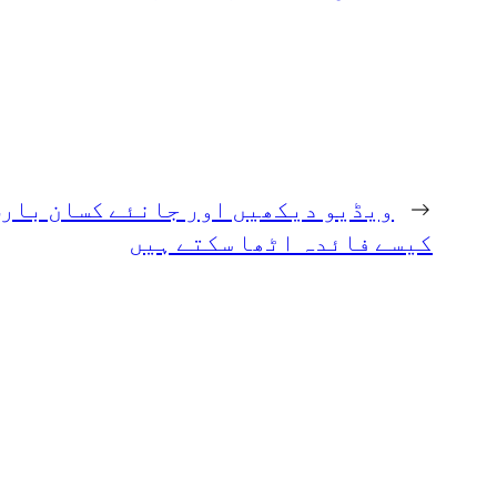
←
ویڈیو دیکھیں اور جانئے کسان بارش
کیسے فائدہ اٹھا سکتے ہیں