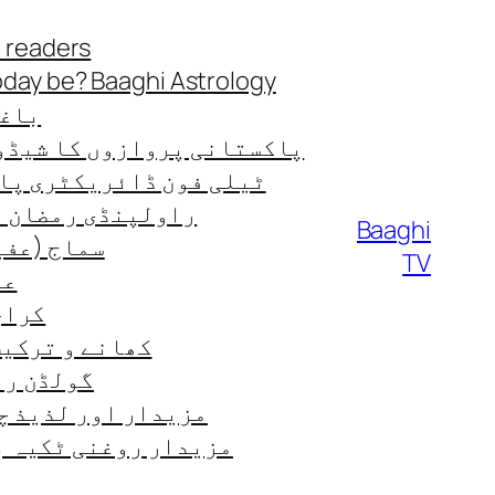
Skip
 readers
to
oday be? Baaghi Astrology
content
باغی
پاکستانی پروازوں کا شیڈو
ٹیلی فون ڈائریکٹری پا
راولپنڈی رمضان ٹائ
Baaghi
سماج (عفی
TV
عب
کراچی
کھانے و ترکیب od-recipes
گولڈن رن
مزیدار اور لذیذ چ
مزیدار روغنی ٹکیہ ب