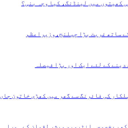
ی کھیتوں میں لینڈنگ، کیا وجہ بنی؟
کے ساتھ غربت بڑا چیلنج،وزیراعظم
دینے کے لئے ایک اور بڑا فیصلہ
لکار کی فائرنگ سے گھر میں کھڑی خاتون جاں
کھیے خصوصی انٹرویو مبشر لقمان کے ہمراہ