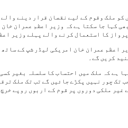
 کو ملک وقوم کے لیے نقصان قرار دینے والے 
ھی کہا جا سکتا ہے کہ وزیر اعظم عمران خان 
پرواز کا استعمال کرنے والے پہلے وزیر اعظ
ر اعظم عمران خان امریکی لیڈر شپ کے ساتھ ا
نید کریں گے۔
ہا ہے کہ ملک میں احتساب کا سلسلہ بغیر کسی
ب تک چور نہیں پکڑے جائیں گے تب تک ملک ترقی
 غیر ملکی دوروں پر قوم کے اربوں روپے خرچ 