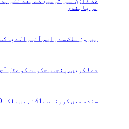
لاک ڈاؤن میں توسیع کے بعد نئی ہ
پر پابندی
بیرون ملک سے واپس آنیوالے پاکست
دعا کریں،پنجاب حکومت کو عقل آجا
سندھ میں کرونا سے 41 نہیں بلکہ 400 ہلاکتیں ہو چکیں،یہ دعویٰ کس نے کر دیا