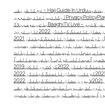
Hajj Guide In Urdu – حج کا طریقہ
Pla
Privacy Policy
آرکائیو
احادیث نبوی
 لائیو – BaaghiTV Live
باغی موسم
بلاگ
مضان ٹائمنگ کیلنڈر 2022
تازہ ترین
راولپنڈی رمضان ٹائمنگ کیلنڈر 2021
ں کا مزیدار اور لذیذ آملیٹ ریسیپی
داء پنجاب پولیس
عالمی کرونا اپڈئٹ
شمیر)
عبداللہ خواجہ (باغی عبداللہ)
منگ کیلنڈر 2022
کرکٹ ورلڈ کپ 2019
کوئٹہ رمضان ٹائمنگ کیلنڈر 2022
2
لاہور رمضان ٹائمنگ کیلنڈر 2022
 اور لذیذ ہرب آملیٹ بنانے کا طریقہ
وز)
ہم سے رابطہ کریں۔
ہمارے بارے میں