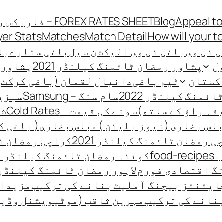
Appeal to
Blog
FOREX RATES SHEET – فاریکس ریٹ شیٹ
yer Stats
Matches
Match Detail
How will your t
 ٹی وی
باغی ٹی وی الیکشن سیل
باغی ستارے
باغی
ل
پشاور رمضان ٹائمنگ کیلنڈر 2021
پشاور ر
کستان
ٹیم باغی
دانیال لقمان (باغی کرکٹ)
منگ کیلنڈر 2022
سام سنگ – Samsung
سبزیو
فہ راؤ کے ساتھ)
سونے کی قیمت – Gold Rates
شہ
اس بخاری (نیوز بلیٹن )
عباس بخاری( باغی ک
 رمضان ٹائمنگ کیلنڈر 2021
کراچی رمضان ٹائ
fo
کوئٹہ رمضان ٹائمنگ کیلنڈر 2021
گ اقتصادی فورم
لاہور رمضان ٹائمنگ کیلنڈر 021
ایئنئز بیجنگ آملیٹ بنانے کی ترکیب
مزیدار
نانے کی ترکیب
مہرین ثاقب (موٹیویشنل وڈی