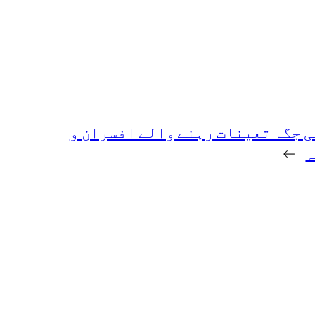
ہی جگہ تعینات رہنے والے افسران و
ہ
→