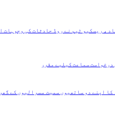
د ، ریسکیو ٹیم نے روڈ حادثات کی وجوہات ا
 درخواست سماعت کیلیے مقرر
 کا اپنے دو ساتھیوں سمیت سسرالیوں کے گھر