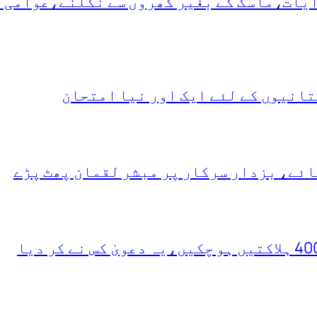
دایات،ماسک کے بغیر گھروں سے نکلنے،عوامی 
انیوں کے لئے ایک اور نیا امتحان
ئے، بزدار سرکار پر مبشر لقمان پھٹ پڑے