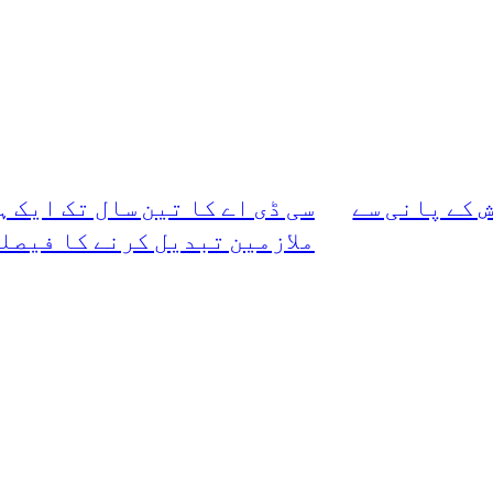
 کے پانی سے
سی ڈی اے کا تین سال تک ایک 
ملازمین تبدیل کرنے کا فیصل