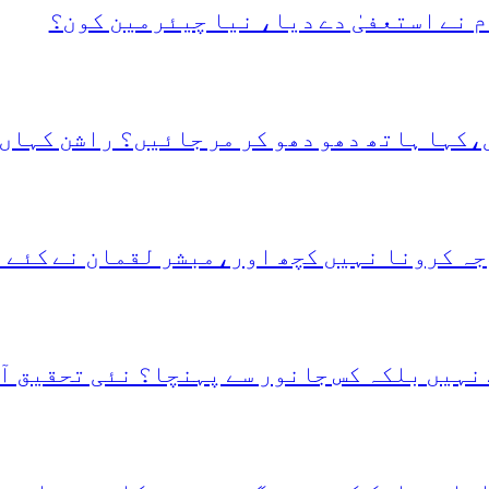
 نے استعفیٰ دے دیا، نیا چیئرمین کون؟
،کہا ہاتھ دھو دھو کر مر جائیں؟ راشن کہاں 
جہ کرونا نہیں کچھ اور،مبشر لقمان نے کئے 
نہیں بلکہ کس جانور سے پہنچا؟ نئی تحقیق آ