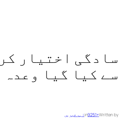
سادگی اختیار کرو
سے کیا گیا وعدہ 
Written by
+9251
in
اہم خبریں