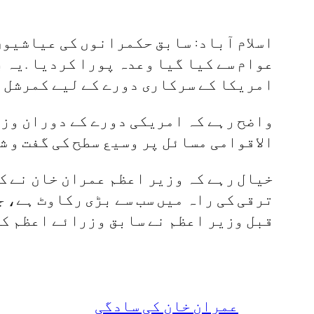
اسلام آباد: سابق حکمرانوں کی عیاشیوں
عوام سے کیا گیا وعدہ پورا کردیا .یہ ب
امریکا کے سرکاری دورے کے لیے کمرشل 
واضح رہے کہ امریکی دورے کے دوران وزی
الاقوامی مسائل پر وسیع سطح کی گفت و ش
خیال رہے کہ وزیر اعظم عمران خان نے ک
ترقی کی راہ میں سب سے بڑی رکاوٹ ہے، ج
قبل وزیر اعظم نے سابق وزرائے اعظم کے
عمران خان کی سادگی