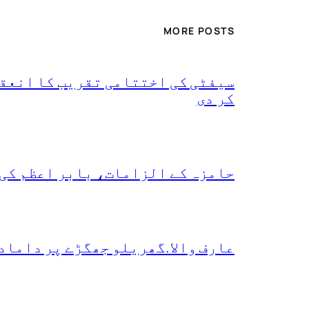
MORE POSTS
سیفٹی کی اختتامی تقریب کا انعقا
کر دی
حامزہ کے الزامات، بابر اعظم کی
عارف والا.گھریلو جھگڑے پر داماد