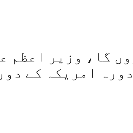
ں گا، وزیر اعظم ع
دورہ امریکہ کے دور