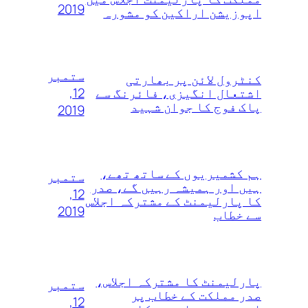
2019
اپوزیشن اراکین کو مشورہ
ستمبر
کنٹرول لائن پر بھارتی
12,
اشتعال انگیزی، فائرنگ سے
پاک فوج کا جوان شہید
2019
ہم کشمیریوں‌ کے ساتھ تھے،
ستمبر
ہیں اور ہمیشہ رہیں گے، صدر
12,
کا پارلیمنٹ کے مشترکہ اجلاس
2019
سے خطاب
پارلیمنٹ کا مشترکہ اجلاس،
ستمبر
صدر مملکت کے خطاب پر
12,