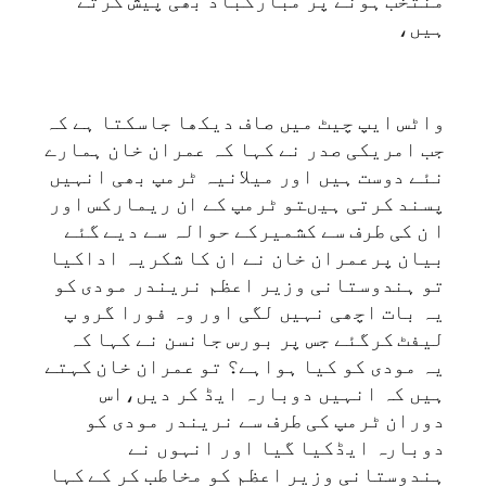
ہیں،
واٹس ایپ چیٹ میں صاف دیکھا جاسکتا ہے کہ
جب امریکی صدر نے کہا کہ عمران خان ہمارے
نئے دوست ہیں اور میلانیہ ٹرمپ بھی انہیں
پسند کرتی ہیںتو ٹرمپ کے ان ریمارکس اور
ا ن کی طرف سے کشمیرکے حوالہ سے دیے گئے
بیان پرعمران خان نے ان کا شکریہ اداکیا
تو ہندوستانی وزیر اعظم نریندر مودی کو
یہ بات اچھی نہیں لگی اور وہ فورا گرو پ
لیفٹ کرگئے جس پر بورس جانسن نے کہا کہ
یہ مودی کو کیا ہواہے؟ تو عمران خان کہتے
ہیں کہ انہیں دوبارہ ایڈ کر دیں،اس
دوران ٹرمپ کی طرف سے نریندر مودی کو
دوبارہ ایڈکیا گیا اور انہوں نے
ہندوستانی وزیر اعظم کو مخاطب کر کے کہا