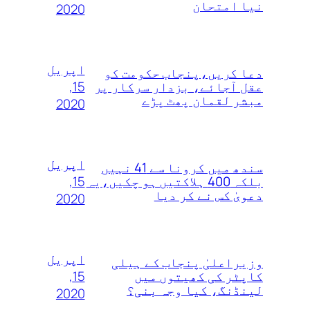
نیا امتحان
2020
اپریل
دعا کریں،پنجاب حکومت کو
15,
عقل آجائے، بزدار سرکار پر
مبشر لقمان پھٹ پڑے
2020
اپریل
سندھ میں کرونا سے 41 نہیں
15,
بلکہ 400 ہلاکتیں ہو چکیں،یہ
دعویٰ کس نے کر دیا
2020
اپریل
وزیراعلیٰ پنجاب کے ہیلی
15,
کاپٹر کی کھیتوں میں
لینڈنگ، کیا وجہ بنی؟
2020