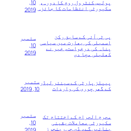
10,
پولیس کنٹرول روم کا دورہ،
سکیورٹی انتظامات کا جائزہ
2019
پی ٹی آئی کے سابق رکن
ستمبر
اسمبلی کی بھارت میں سیاسی
10,
پناہ کی درخواست، خبر نے
2019
کھلبلی مچا دی
ستمبر
پیپلز پارٹی کے سینئر لیڈر
کے گھر چوری کی واردات
10, 2019
ستمبر
محرم الحرام کے اختتام تک
10,
سکیورٹی معاملات یقینی
بنائیں گے، ڈی جی رینجرز
2019