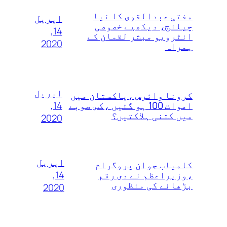
مفتی عبدالقوی کا نیا
اپریل
چیلنج، دیکھیے خصوصی
14,
انٹرویو مبشر لقمان کے
2020
ہمراہ
اپریل
کرونا وائرس ،پاکستان میں
14,
اموات 100 ہو گئیں ،کس صوبے
میں کتنی ہلاکتیں؟
2020
اپریل
کامیاب جوان پروگرام
14,
،وزیراعظم نے دی رقم
بڑھانے کی منظوری
2020