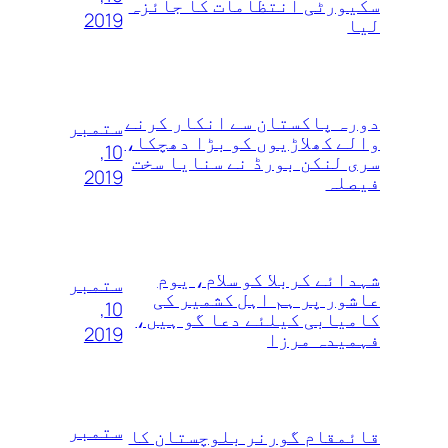
سکیورٹی انتظامات کا جائزہ
2019
لیا
دورہ پاکستان سے انکار کرنے
ستمبر
والے کھلاڑیوں‌ کو بڑا دھچکا،
10,
سری لنکن بورڈ نے سنایا سخت
2019
فیصلہ
شہدائے کربلا کو سلام، یوم
ستمبر
عاشور پر ہم اہل کشمیر کی
10,
کامیابی کیلئے دعا گو ہیں،
2019
فہمیدہ مرزا
ستمبر
قائمقام گورنر بلوچستان کا