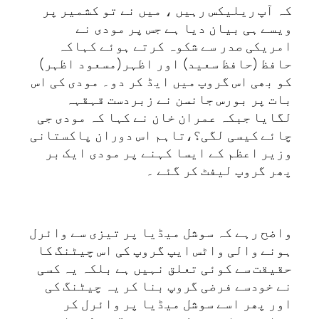
کہ آپ ریلیکس رہیں ، میں نے تو کشمیر پر
ویسے ہی بیان دیا ہے جس پر مودی نے
امریکی صدر سے شکوہ کرتے ہوئے کہاکہ
حافظ (حافظ سعید) اور اظہر(مسعود اظہر)
کو بھی اس گروپ میں ایڈ کر دو۔ مودی کی اس
بات پر بورس جانسن نے زبردست قہقہہ
لگایا جبکہ عمران خان نے کہا کہ مودی جی
چائے کیسی لگی؟،تاہم اس دوران پاکستانی
وزیر اعظم کے ایسا کہنے پر مودی ایک بر
پھر گروپ لیفٹ کر گئے ۔
واضح رہے کہ سوشل میڈیا پر تیزی سے وائرل
ہونے والی واٹس ایپ گروپ کی اس چیٹنگ کا
حقیقت سے کوئی تعلق نہیں ہے بلکہ یہ کسی
نے خودسے فرضی گروپ بنا کر یہ چیٹنگ کی
اور پھر اسے سوشل میڈیا پر وائرل کر