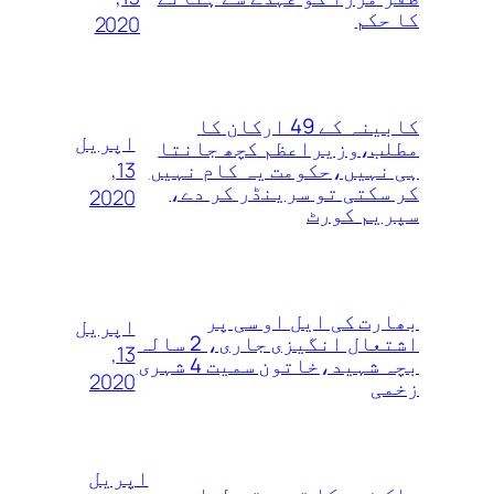
کا حکم
2020
کابینہ کے 49 ارکان کا
اپریل
مطلب،وزیراعظم کچھ جانتا
13,
ہی نہیں،حکومت یہ کام نہیں
کر سکتی تو سرینڈر کر دے،
2020
سپریم کورٹ
بھارت کی ایل او سی پر
اپریل
اشتعال انگیزی جاری، 2 سالہ
13,
بچہ شہید،خاتون سمیت 4 شہری
2020
زخمی
اپریل