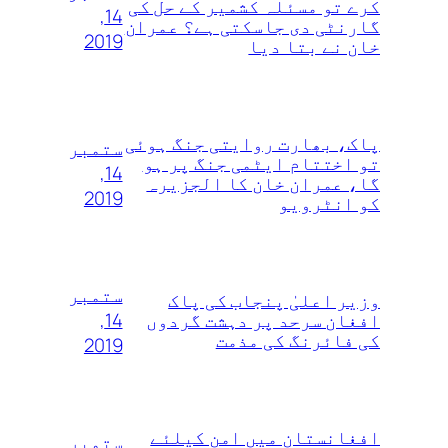
کرے تو مسئلہ کشمیر کے حل کی
14,
گارنٹی دی جاسکتی ہے؟ عمران
2019
خان نے بتا دیا
پاک، بھارت روایتی جنگ ہوئی
ستمبر
تو اختتام ایٹمی جنگ پر ہو
14,
گا، عمران خان کا الجزیرہ
2019
کو انٹرویو
ستمبر
وزیر اعلیٰ پنجاب کی پاک
14,
افغان سرحد پر دہشت گردوں
کی فائرنگ کی مذمت
2019
افغانستان میں امن کیلئے
ستمبر