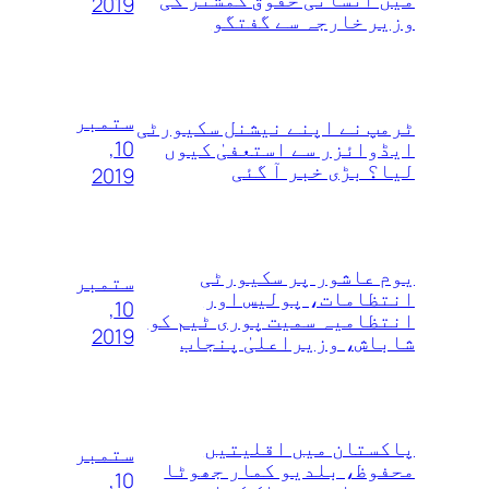
2019
وزیر خارجہ سے گفتگو
ستمبر
ٹرمپ نے اپنے نیشنل سکیورٹی
10,
ایڈوائزر سے استعفیٰ کیوں
لیا؟ بڑی خبر آ گئی
2019
یوم عاشور پر سکیورٹی
ستمبر
انتظامات، پولیس اور
10,
انتظامیہ سمیت پوری ٹیم کو
2019
شاباش، وزیراعلیٰ پنجاب
پاکستان میں اقلیتیں
ستمبر
محفوظ، بلدیو کمار جھوٹا
10,