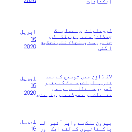
انکشافات
کرونا وائرس انسان تک
اپریل
چمگادڑ سے نہیں بلکہ کس
16,
جانور سے پہنچا؟ نئی تحقیق
2020
آ گئی
لاک ڈاؤن میں توسیع کے بعد
اپریل
نئی ہدایات،ماسک کے بغیر
16,
گھروں سے نکلنے،عوامی
2020
مقامات پر تھوکنے پر پابندی
اپریل
بیرون ملک سے واپس آنیوالے
16,
پاکستانیوں کے لئے ایک اور