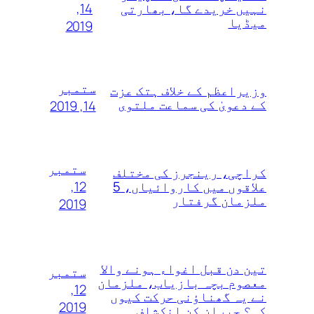
14,
نہیں خریدے گا، بھارتی
میڈیا
2019
ستمبر
وزیراعظم کے خلاف ہتک عزت
کے دعویٰ کی سماعت ملتوی
14, 2019
ستمبر
کراچی، رینجرز کی مختلف
12,
علاقوں میں کاروائیاں، 5
ملزمان گرفتار
2019
تین دن قبل اغواء ہونے والا
ستمبر
معصوم بچہ بازیاب، ملزمان
12,
نے یہ گھناؤنی حرکت کیوں
2019
کی؟ حیران کن انکشاف