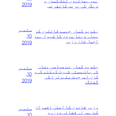
ہے، بھائیوں تلک کمار و
2019
دیگر کی پریس کانفرنس
ستمبر
بلدیو کمار جیسے قاتلوں‌ کو
10,
پناہ دینا مودی کا شیوا ہے،
اجمل خان وزیر
2019
بلدیو کمار نے سیاسی پناہ
ستمبر
کی بات سستی شہرت کیلئے کی،
10,
کزن امرجیت ملہوترا کی
2019
گفتگو
وزیر قانون کا اعلیٰ‌ افسران
ستمبر
کے ہمراہ فضائی دورہ،
10,