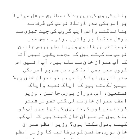
باغی ٹی وی کی رپورٹ کے مطابق سوشل میڈیا
پر امریکی صدر ڈونلڈ ٹرمپ کی طرف سے
بنائے گئے واٹس ایپ گروپ کی چیٹ تیزی سے
سوشل میڈیا پر وائرل ہوئی ہے جس میں
نومنتخب برطانوی وزیراعظم بورس جانسن
ٹرمپ سے کہتے ہیں کہ مجھے یقین نہیں آتا
کہ آپ عمران خان سے ملے ہیں، آپ انہیں اس
گروپ میں بھی ایڈ کر دیں جس پر امریکی
صدر انہیں ایڈ کرتے ہیں تو عمران خان پہلا
میسج لکھتے ہیں کہ ایاک نعبد وایاک
نستعین، ا س دوران بورس جانسن ، وزیر
اعظم عمران خان سے لی گئی تصویر شیئر
کرتے ہیں اور کہتے ہیں کہ کیا میں آپ کو
یاد ہوں تو عمران خان کہتے ہیں کہ آپ کو
کیسے بھول سکتا ہوں؟ وزیر اعظم عمران
خان بورس جانسن کوبرطانیہ کا وزیر اعظم
منتخب ہونے پر مبارکباد بھی پیش کرتے