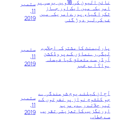
نائن الیون کی 18ویں‌ برسی پر
ستمبر
امریکہ میں ایک اور جہاز
11,
ٹکرا گیا، پورے امریکہ میں
2019
غم کی لہر دوڑ گئی
پارلیمنٹ کا مشترکہ اجلاس،
ستمبر
لیگی رہنماؤں کے پروڈکشن
11,
آرڈر سے متعلق کیا فیصلہ
2019
ہوا؟ اہم خبر
آج ان کیلئے یوم شرمندگی ہے
ستمبر
جو کلثوم نواز پر نفرتوں‌ کے
11,
تیر چلاتے رہے، مریم
اورنگزیب کا تعزیتی تقریب
2019
سے خطاب