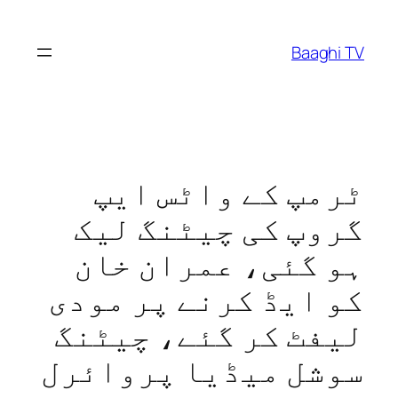
Skip
to
Baaghi TV
content
ٹرمپ کے واٹس ایپ
گروپ کی چیٹنگ لیک
ہو گئی، عمران خان
کو ایڈ کرنے پر مودی
لیفٹ کر گئے، چیٹنگ
سوشل میڈیا پروائرل