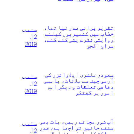
تقریر پرانی صدر نیا تھا،
ستمبر
خطاب میں کشمیریوں کیلئے
12,
روایتی فقرے پشی کئے گئے،
2019
سراج الحق
سعودی ملٹری ایڈوائزر کی
ستمبر
آرمی چیف سے ملاقات، باہمی
12,
دفاعی تعلقات و دیگر اہم
2019
امور پر گفتگو
آپ شور مچاتے رہیں، بات بھی
ستمبر
سنتے جائیں تو اچھا ہے، صدر
12,
مملکت کا پارلیمنٹ اجلاس میں