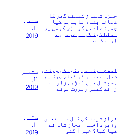
حمزہ شہباز کیلئے گھر کا
ستمبر
کھانا بند، ثابت ہو گیا
11,
چھوٹے آدمی کو بڑی کرسی پر
مسلط کیا گیا ہے، مریم
2019
اورنگزیب
اسلام آباد میں ڈینگی وبائی
ستمبر
شکل اختیار کر گیا، صرف پمز
11,
ہسپتال میں ڈیڑھ ہزار سے
2019
زائد کیسز رپورٹ ہوئے
ستمبر
نواز شریف کی ڈیل سے متعلق
11,
وزیر داخلہ اعجاز شاہ نے
کیا کہا؟ خبر آ گئی
2019