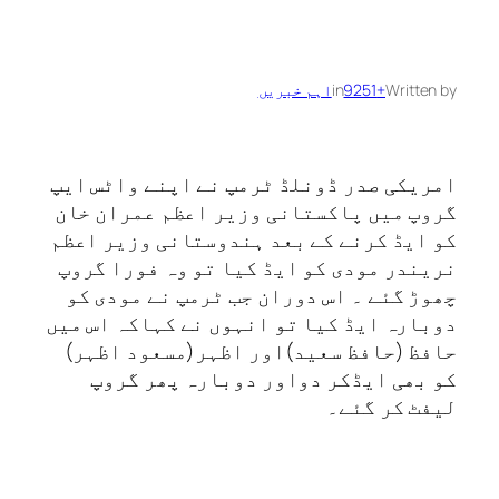
Written by
+9251
in
اہم خبریں
امریکی صدر ڈونلڈ ٹرمپ نے اپنے واٹس ایپ
گروپ میں پاکستانی وزیر اعظم عمران خان
کو ایڈ کرنے کے بعد ہندوستانی وزیر اعظم
نریندر مودی کو ایڈ کیا تو وہ فورا گروپ
چھوڑ گئے ۔ اس دوران جب ٹرمپ نے مودی کو
دوبارہ ایڈ کیا تو انہوں نے کہاکہ اس میں
حافظ (حافظ سعید)اور اظہر(مسعود اظہر)
کو بھی ایڈکر دواور دوبارہ پھر گروپ
لیفٹ کر گئے۔