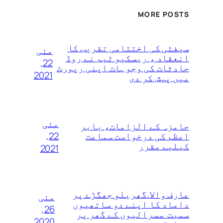
MORE POSTS
سیفٹی کی اختتامی تقریب کا
مئی
انعقاد ، ریسکیو ٹیم نے روڈ
22,
حادثات کی وجوہات اپنی رپورٹ
2021
میں پیش کر دی
مئی
حامزہ کے الزامات، بابر
22,
اعظم کی درخواست سماعت
کیلیے مقرر
2021
عارف والا.گھریلو جھگڑے پر
مئی
داماد کا اپنے دو ساتھیوں
26,
سمیت سسرالیوں کے گھر پر
2020