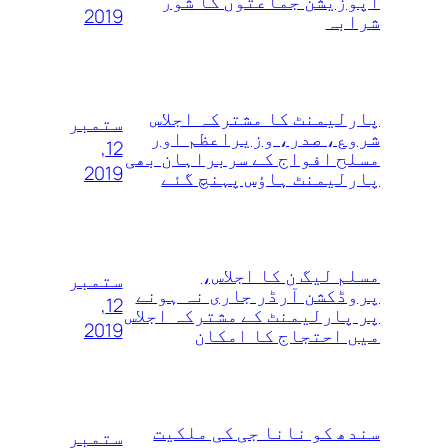
اپوزیشن جماعتوں کا شور
2019
شرابہ
پارلیمنٹ کا مشترکہ اجلاس
ستمبر
شروع، صدر، وزیراعظم اور
12,
مسلح افواج کے سربراہان بھی
2019
پارلیمنٹ ہاؤس پہنچ گئے
مسلم لیگ ن کا اجلاس،
ستمبر
پروڈکشن آرڈر جاری نہ ہونے
12,
پر پارلیمنٹ کے مشترکہ اجلاس
2019
میں احتجاج کا امکان
سندھ کو نانا جی کی ملکیت
ستمبر