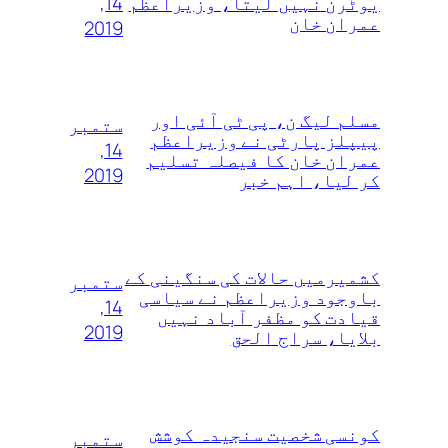
14,
یوٹرن نہیں لیتا، وزیراعظم
عمران خان
2019
مسلم لیگ ن، پی ٹی آئی اور
ستمبر
پیپلز پارٹی نے وزیراعظم
14,
عمران خان کا فیصلہ تسلیم
2019
کر لیا، اہم خبر
کشمیرمیں حالات کی سنگینی کے
ستمبر
باوجود وزیراعظم نے سیاسی
14,
قیادت کو مظفر آباد نہیں
2019
بلایا، سراج الحق
کونسی شخصیت سنجیدہ کوشش
ستمبر