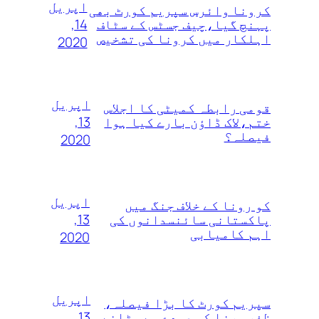
اپریل
کرونا وائرس سپریم کورٹ بھی
14,
پہنچ گیا،چیف جسٹس کے سٹاف
اہلکار میں کرونا کی تشخیص
2020
اپریل
قومی رابطہ کمیٹی کا اجلاس
13,
ختم،لاک ڈاؤن بارے کیا ہوا
فیصلہ؟
2020
اپریل
کو رونا کے خلاف جنگ میں
13,
پاکستانی سائنسدانوں کی
اہم کامیابی
2020
اپریل
سپریم کورٹ کا بڑا فیصلہ،
13,
ظفر مرزا کو عہدے سے ہٹانے