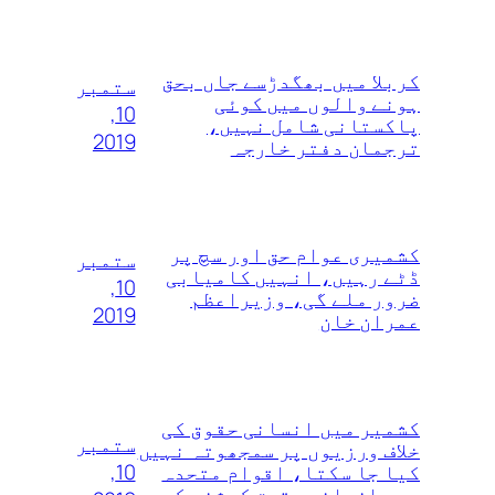
کربلا میں بھگدڑسے جاں بحق
ستمبر
ہونے والوں میں کوئی
10,
پاکستانی شامل نہیں،
2019
ترجمان دفتر خارجہ
کشمیری عوام حق اور سچ پر
ستمبر
ڈٹے رہیں، انہیں کامیابی
10,
ضرور ملے گی، وزیراعظم
2019
عمران خان
کشمیر میں انسانی حقوق کی
ستمبر
خلاف ورزیوں پر سمجھوتہ نہیں‌
10,
کیا جا سکتا، اقوام متحدہ
میں انسانی حقوق کمشنر کی