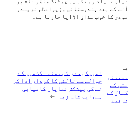
دیاہے۔ یاد رہے کہ یہ چیٹنگ منظر عام پر
آنے کے بعد ہندوستانی وزیراعظم نریندر
مودی کا خوب مذاق اڑایا جارہا ہے۔
←
امریکی صدر کی مسئلہ کشمیر کے
ملتانی
حوالے سے ثالثی کا کردار ادا کر
مٹی کے
نے کی پیشکش نمایاں کامیابی
کمال کے
ہے،ایم شاہ زید
→
فائدے