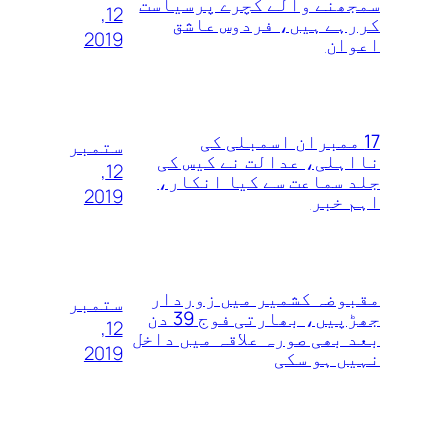
سمجھنے والے کچرے پرسیاست
12,
کررہے ہیں، فردوس عاشق
2019
اعوان
17 ممبران اسمبلی کی
ستمبر
نااہلی، عدالت نے کیس کی
12,
جلد سماعت سے کیا انکار،
2019
اہم خبر
مقبوضہ کشمیر میں زوردار
ستمبر
جھڑپیں، بھارتی فوج 39 دن
12,
بعد بھی صورہ علاقہ میں داخل
2019
نہیں ہو سکی