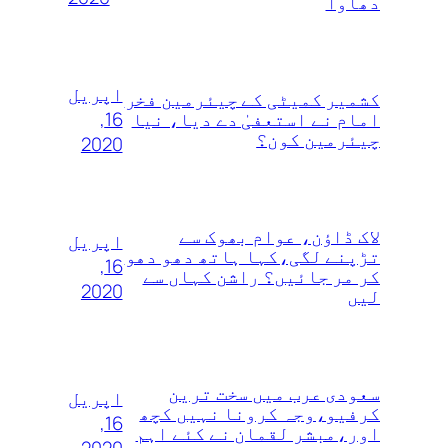
دھاوا
اپریل
کشمیر کمیٹی کے چیئرمین فخر
16,
امام نے استعفیٰ دے دیا، نیا
چیئرمین کون؟
2020
لاک ڈاؤن، عوام بھوک سے
اپریل
تڑپنے لگی،کہا ہاتھ دھو دھو
16,
کر مر جائیں؟ راشن کہاں سے
2020
لیں
سعودی عرب میں سخت ترین
اپریل
کرفیو،وجہ کرونا نہیں کچھ
16,
اور،مبشر لقمان نے کئے اہم
2020