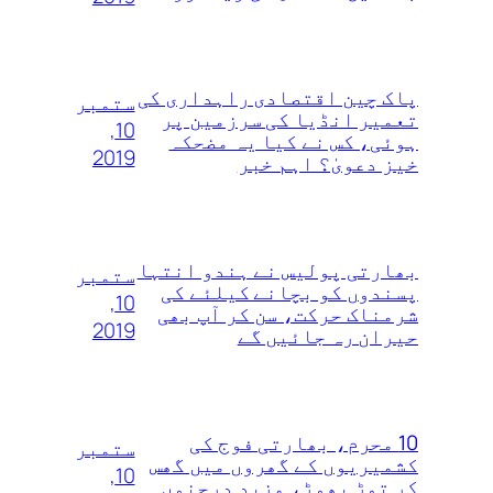
پاک چین اقتصادی راہداری کی
ستمبر
تعمیر انڈیا کی سرزمین پر
10,
ہوئی، کس نے کیا یہ مضحکہ
2019
خیز دعویٰ؟ اہم خبر
بھارتی پولیس نے ہندو انتہا
ستمبر
پسندوں‌ کو بچانے کیلئے کی
10,
شرمناک حرکت، سن کر آپ بھی
2019
حیران رہ جائیں گے
10 محرم، بھارتی فوج کی
ستمبر
کشمیریوں کے گھروں‌ میں‌ گھس
10,
کر توڑ‌ پھوڑ، مزید درجنوں‌