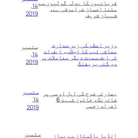
قربانیوں کا بدلہ گولیوں سے
14,
ملنا احسان فراموشی ہے،
2019
شہباز شریف
وزیر اعظم کی زیر صدارت
ستمبر
معاشی ٹیم کا اجلاس، ایف اے
14,
ٹی ایف سمیت دیگر معاملات پر
2019
دی گئی بریفنگ
ستمبر
بھارتی فوج کی ایل او سی پر
14,
فائرنگ، خاتون شہید 6
افراد زخمی
2019
ستمبر
انڈیا پاکستان سے پیاز