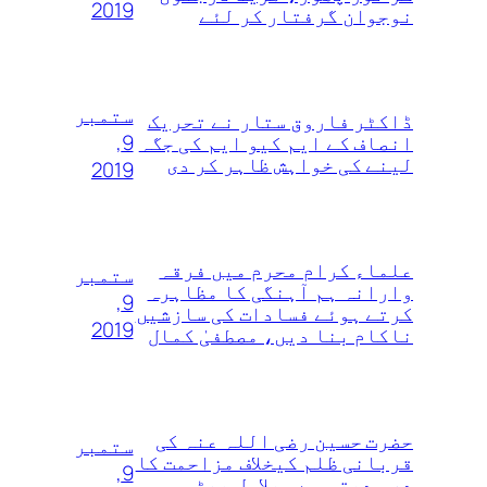
2019
نوجوان گرفتار کر لئے
ستمبر
ڈاکٹر فاروق ستار نے تحریک
9,
انصاف کے ایم کیو ایم کی جگہ
لینے کی خواہش ظاہر کر دی
2019
علماء کرام محرم میں فرقہ
ستمبر
وارانہ ہم آہنگی کا مظاہرہ
9,
کرتے ہوئے فسادات کی سازشیں
2019
ناکام بنا دیں، مصطفیٰ کمال
حضرت حسین رضی اللہ عنہ کی
ستمبر
قربانی ظلم کیخلاف مزاحمت کا
9,
درس دیتی ہے، بلاول بھٹو