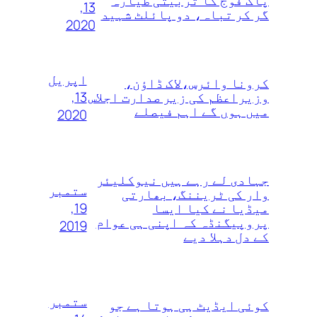
پاک فوج کا تربیتی طیارہ
13,
گر کر تباہ، دو پائلٹ شہید
2020
اپریل
کرونا وائرس،لاک ڈاؤن،
13,
وزیراعظم کی زیر صدارت اجلاس
میں ہوں گے اہم فیصلے
2020
جہادی لے رہے ہیں نیوکلیئر
ستمبر
وار کی ٹریننگ، بھارتی
19,
میڈیا نے کیا ایسا
پروپیگنڈہ کہ اپنی ہی عوام
2019
کے دل دہلا دیے
ستمبر
کوئی ایڈیٹ ہی ہوتا ہے جو