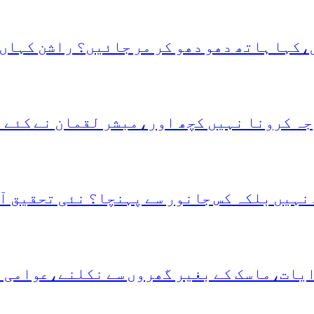
،کہا ہاتھ دھو دھو کر مر جائیں؟ راشن کہاں 
جہ کرونا نہیں کچھ اور،مبشر لقمان نے کئے 
نہیں بلکہ کس جانور سے پہنچا؟ نئی تحقیق آ
دایات،ماسک کے بغیر گھروں سے نکلنے،عوامی 