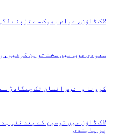
لاک ڈاؤن، عوام بھوک سے تڑپنے لگی
سعودی عرب میں سخت ترین کرفیو،و
کرونا وائرس انسان تک چمگادڑ سے 
لاک ڈاؤن میں توسیع کے بعد نئی ہ
پر پابندی