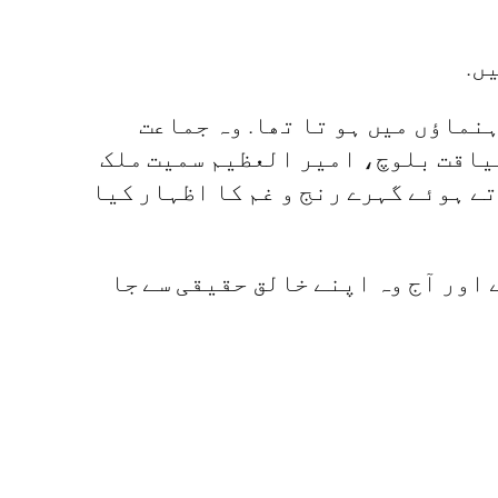
ں.
نماؤں میں‌ ہو تا تھا. وہ جماعت
لیاقت بلوچ، امیر العظیم سمیت ملک
ے ہوئے گہرے رنج و غم کا اظہار کیا
اور آج وہ اپنے خالق حقیقی سے جا