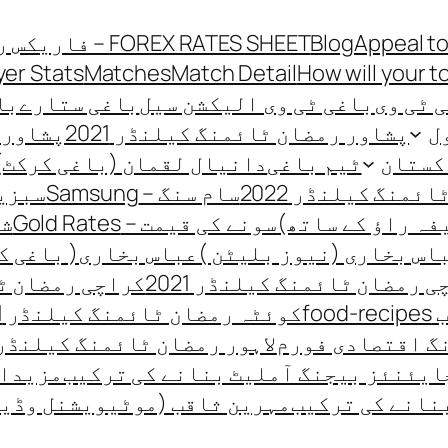
Appeal to
Blog
FOREX RATES SHEET – فاریکس ریٹ شیٹ
yer Stats
Matches
Match Detail
How will your t
 ٹی وی
باغی ٹی وی الیکشن سیل
باغی ستارے
باغی
ل
پشاور رمضان ٹائمنگ کیلنڈر 2021
پشاور ر
کستان
ٹیم باغی
دانیال لقمان (باغی کرکٹ)
منگ کیلنڈر 2022
سام سنگ – Samsung
سبزیو
فہ راؤ کے ساتھ)
سونے کی قیمت – Gold Rates
شہ
اس بخاری (نیوز بلیٹن )
عباس بخاری( باغی ک
 رمضان ٹائمنگ کیلنڈر 2021
کراچی رمضان ٹائ
fo
کوئٹہ رمضان ٹائمنگ کیلنڈر 2021
گ اقتصادی فورم
لاہور رمضان ٹائمنگ کیلنڈر 021
ایئنئز بیجنگ آملیٹ بنانے کی ترکیب
مزیدار
نانے کی ترکیب
مہرین ثاقب (موٹیویشنل وڈی