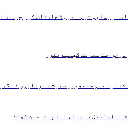
د ، ریسکیو ٹیم نے روڈ حادثات کی وجوہات ا
 درخواست سماعت کیلیے مقرر
 کا اپنے دو ساتھیوں سمیت سسرالیوں کے گھر
 نے استعفیٰ دے دیا، نیا چیئرمین کون؟