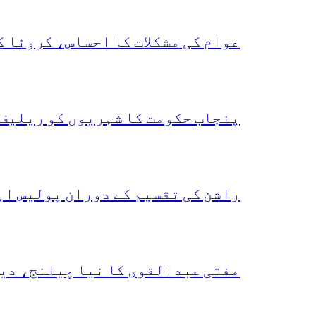
عوام کی مشکلات کا احساس، کرونا 
پنجاب حکومت کا شہریوں کو ریلیف 
راشن کی تقسیم کے دوران پولیس اہ
مفتی عبدالقوی کا نیا چیلنج، دی