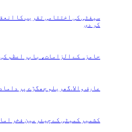
سیفٹی کی اختتامی تقریب کا انعقا
کر دی
حامزہ کے الزامات، بابر اعظم کی
عارف والا.گھریلو جھگڑے پر داماد
کشمیر کمیٹی کے چیئرمین فخر امام