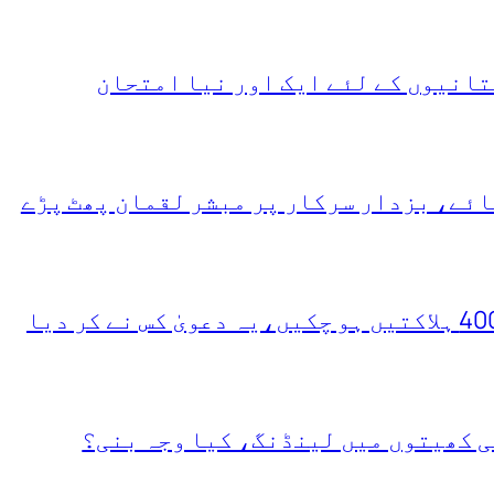
انیوں کے لئے ایک اور نیا امتحان
ئے، بزدار سرکار پر مبشر لقمان پھٹ پڑے
ی کھیتوں میں لینڈنگ، کیا وجہ بنی؟