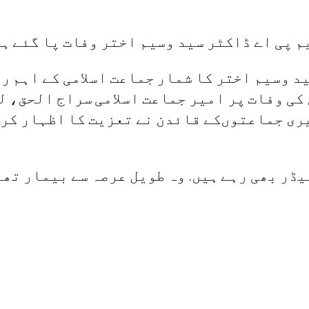
م پی اے ڈاکٹر سید وسیم اختر وفات پا گئے ہی
د وسیم اختر کا شمار جماعت اسلامی کے اہم رہ
ن کی وفات پر امیر جماعت اسلامی سراج الحق، 
ی جماعتوں‌کے قائدن نے تعزیت کا اظہار کرت
ر بھی رہے ہیں. وہ طویل عرصہ سے بیمار تھے 