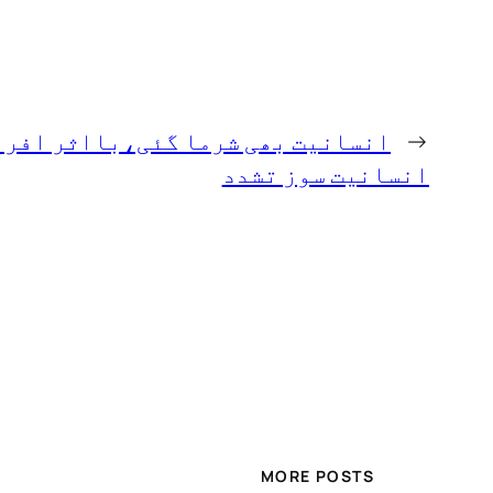
←
انسانیت بھی شرما گئی،بااثر افراد
انسانیت سوز تشدد
MORE POSTS