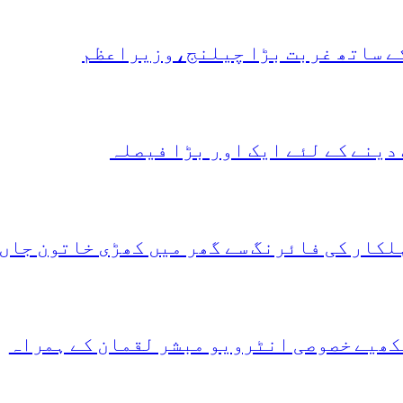
کے ساتھ غربت بڑا چیلنج،وزیراعظم
دینے کے لئے ایک اور بڑا فیصلہ
لکار کی فائرنگ سے گھر میں کھڑی خاتون جاں
کھیے خصوصی انٹرویو مبشر لقمان کے ہمراہ