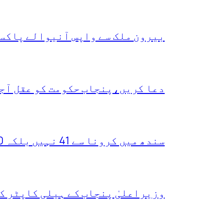
بیرون ملک سے واپس آنیوالے پاکست
دعا کریں،پنجاب حکومت کو عقل آجا
سندھ میں کرونا سے 41 نہیں بلکہ 400 ہلاکتیں ہو چکیں،یہ دعویٰ کس نے کر دیا
وزیراعلیٰ پنجاب کے ہیلی کاپٹر ک