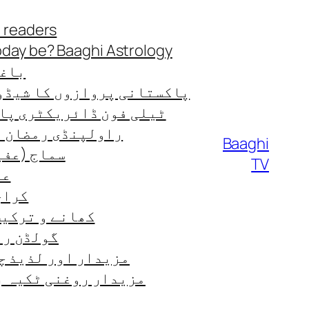
Skip
 readers
to
oday be? Baaghi Astrology
content
باغی
پاکستانی پروازوں کا شیڈو
ٹیلی فون ڈائریکٹری پا
راولپنڈی رمضان ٹائ
Baaghi
سماج (عفی
TV
عب
کراچی
کھانے و ترکیب od-recipes
گولڈن رن
مزیدار اور لذیذ چ
مزیدار روغنی ٹکیہ ب