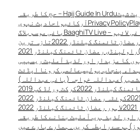
Hajj Guide In Urdu – حج کا طریقہ
Pla
Privacy Policy
آرکائیو
احادیث نبوی
 لائیو – BaaghiTV Live
باغی موسم
بلاگ
مضان ٹائمنگ کیلنڈر 2022
تازہ ترین
راولپنڈی رمضان ٹائمنگ کیلنڈر 2021
ں کا مزیدار اور لذیذ آملیٹ ریسیپی
داء پنجاب پولیس
عالمی کرونا اپڈئٹ
شمیر)
عبداللہ خواجہ (باغی عبداللہ)
منگ کیلنڈر 2022
کرکٹ ورلڈ کپ 2019
کوئٹہ رمضان ٹائمنگ کیلنڈر 2022
2
لاہور رمضان ٹائمنگ کیلنڈر 2022
 اور لذیذ ہرب آملیٹ بنانے کا طریقہ
وز)
ہم سے رابطہ کریں۔
ہمارے بارے میں