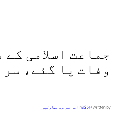
جماعت اسلامی کے 
وفات پا گئے، سرا
Written by
+9251
in
اہم خبریں
, 
بہاولپور