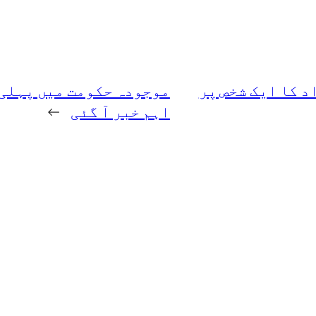
 کا ایک شخص پر
موجودہ حکومت میں پہلی 
اہم خبر آ گئی
→