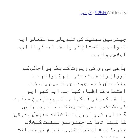
Written by
+9251
in
کراچی
چیئرمین سینیٹ کی تبدیلی سے متعلق ایم
کیوایم پاکستان کی رابطہ کمیٹی کا اہم
اجلاس ہوا ہے.
باغی ٹی وی کی رپورٹ کے مطابق اجلاس کے
دوران رابطہ کمیٹی ایم کیوایم نے
پاکستان کے موجودہ چیئرمین پرمکمل
اعتماد کااظہار کیا ہے. ایم کیو ایم
رابطہ کمیٹی نے کہا ہے کہ چیئرمین سینیٹ
کیخلاف کسی بھی تحریک کاحصہ نہیں بنیں
گے، ایم کیو ایم رہنما خالد مقبول صدیقی
کا کہنا تھا کہ چیئرمین سینیٹ کیخلاف
تحریک عدم اعتماد کی ہر فورم پر مخالفت
کی جائے گی،