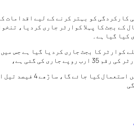
ی کارکردگی کو بہتر کرنے کے لیے اقدامات ک
ل کے بجٹ کا پہلا کوارٹر جاری کردیا، تنخو
 کیا گیا ہے۔
بجٹ کا 85 فیصد حصہ تنخواہو
گی