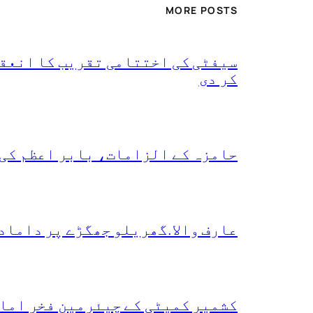
MORE POSTS
سیفٹی کی اختتامی تقریب کا انعقا
کر دی
حامزہ کے الزامات، بابر اعظم کی
عارف والا.گھریلو جھگڑے پر داماد
کشمیر کمیٹی کے چیئرمین فخر امام