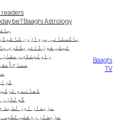
Skip
 readers
to
oday be? Baaghi Astrology
content
باغی
پاکستانی پروازوں کا شیڈو
ٹیلی فون ڈائریکٹری پا
راولپنڈی رمضان ٹائ
Baaghi
سماج (عفی
TV
عب
کراچی
کھانے و ترکیب od-recipes
گولڈن رن
مزیدار اور لذیذ چ
مزیدار روغنی ٹکیہ ب