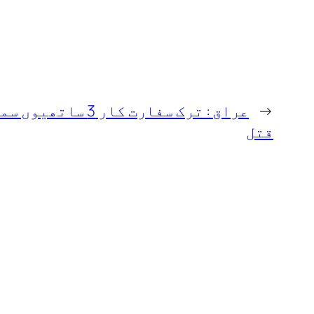
←
عراق : ترک سفارت کار 3 ساتھیوں
قتل