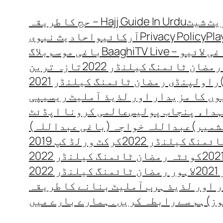
Hajj Guide In Urdu – حج کا طریقہ
Pla
Privacy Policy
آرکائیو
احادیث نبوی
 لائیو – BaaghiTV Live
باغی موسم
بلاگ
مضان ٹائمنگ کیلنڈر 2022
تازہ ترین
راولپنڈی رمضان ٹائمنگ کیلنڈر 2021
ں کا مزیدار اور لذیذ آملیٹ ریسیپی
داء پنجاب پولیس
عالمی کرونا اپڈئٹ
شمیر)
عبداللہ خواجہ (باغی عبداللہ)
منگ کیلنڈر 2022
کرکٹ ورلڈ کپ 2019
کوئٹہ رمضان ٹائمنگ کیلنڈر 2022
2
لاہور رمضان ٹائمنگ کیلنڈر 2022
 اور لذیذ ہرب آملیٹ بنانے کا طریقہ
وز)
ہم سے رابطہ کریں۔
ہمارے بارے میں