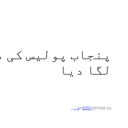
پنجاب پولیس کی م
لگا دیا
Written by
+9251
in
لاہور