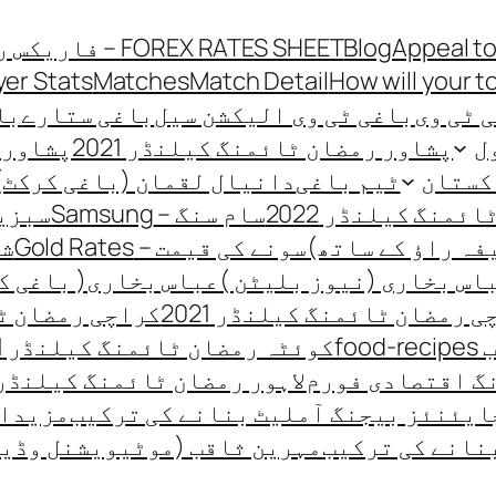
Appeal to
Blog
FOREX RATES SHEET – فاریکس ریٹ شیٹ
yer Stats
Matches
Match Detail
How will your t
 ٹی وی
باغی ٹی وی الیکشن سیل
باغی ستارے
باغی
ل
پشاور رمضان ٹائمنگ کیلنڈر 2021
پشاور ر
کستان
ٹیم باغی
دانیال لقمان (باغی کرکٹ)
منگ کیلنڈر 2022
سام سنگ – Samsung
سبزیو
فہ راؤ کے ساتھ)
سونے کی قیمت – Gold Rates
شہ
اس بخاری (نیوز بلیٹن )
عباس بخاری( باغی ک
 رمضان ٹائمنگ کیلنڈر 2021
کراچی رمضان ٹائ
fo
کوئٹہ رمضان ٹائمنگ کیلنڈر 2021
گ اقتصادی فورم
لاہور رمضان ٹائمنگ کیلنڈر 021
ایئنئز بیجنگ آملیٹ بنانے کی ترکیب
مزیدار
نانے کی ترکیب
مہرین ثاقب (موٹیویشنل وڈی