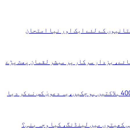
انیوں کے لئے ایک اور نیا امتحان
ئے، بزدار سرکار پر مبشر لقمان پھٹ پڑے
ی کھیتوں میں لینڈنگ، کیا وجہ بنی؟