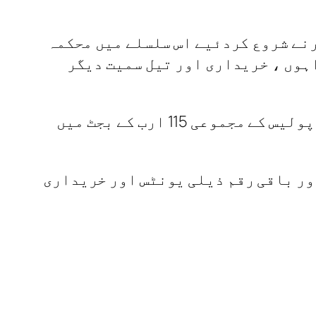
رنے شروع کردئیے اس سلسلے میں محکمہ
اہوں ، خریداری اور تیل سمیت دیگر
محکمہ خزانہ کے مطابق مالی سال کے پہلے کوارٹر کا بجٹ جاری کردیا گیا ہے جس میں پولیس کے مجموعی 115 ارب کے بجٹ میں
ں کی مد میں استعمال کیا جائے گا، ساڑھے 4 فیصد تیل اور باقی رقم ذیلی یونٹس اور خریداری