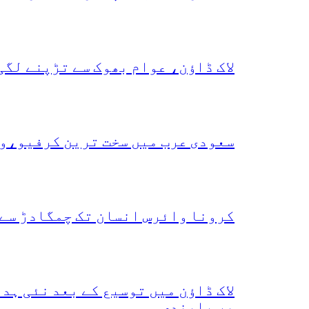
لاک ڈاؤن، عوام بھوک سے تڑپنے لگی
سعودی عرب میں سخت ترین کرفیو،و
کرونا وائرس انسان تک چمگادڑ سے 
لاک ڈاؤن میں توسیع کے بعد نئی ہ
پر پابندی