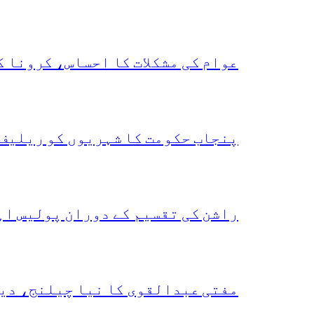
عوام کی مشکلات کا احساس، کرونا 
پنجاب حکومت کا شہریوں کو ریلیف 
راشن کی تقسیم کے دوران پولیس اہ
مفتی عبدالقوی کا نیا چیلنج، دی