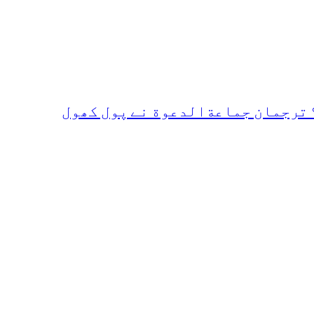
 ترجمان جماعةالدعوة نے پول کھول