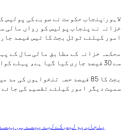
لاہور:پنجاب حکومت نے صوبے کی پولیس ک
خزانہ نے پنجاب پولیس کو رواں مالی سا
امور کیلئے ٹوٹل بجٹ کا تیس فیصد جاری
سے 30 فیصد جاری کیا گیا ہے، پہلے کوارٹر کی رقم 35 ارب روپے جاری کی گئی ہے،
سمیت دیگر امور کیلئے تقسیم کی جائے 
پنجاب پولیس کےلیے پیسے ہی پیسے