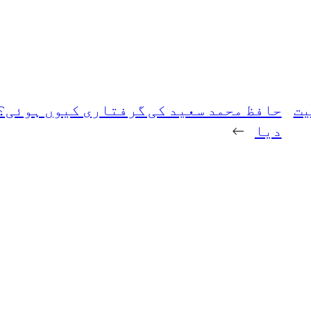
 سمیت
حافظ محمد سعید کی گرفتاری کیوں ہوئی؟
دیا
→