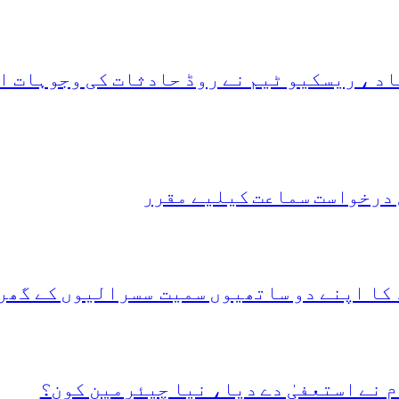
د ، ریسکیو ٹیم نے روڈ حادثات کی وجوہات ا
 درخواست سماعت کیلیے مقرر
 کا اپنے دو ساتھیوں سمیت سسرالیوں کے گھر
 نے استعفیٰ دے دیا، نیا چیئرمین کون؟