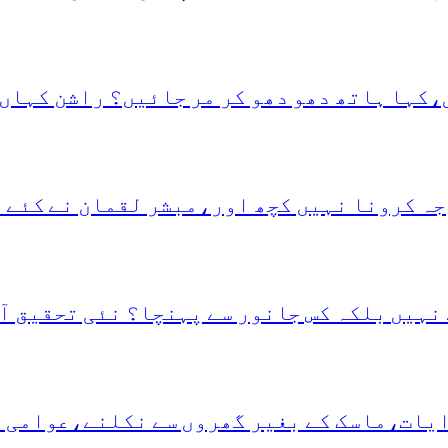
،کہا ہاتھ دھو دھو کر مر جائیں؟ راشن کہاں 
جہ کرونا نہیں کچھ اور،مبشر لقمان نے کئے 
نہیں بلکہ کس جانور سے پہنچا؟ نئی تحقیق آ
دایات،ماسک کے بغیر گھروں سے نکلنے،عوامی 