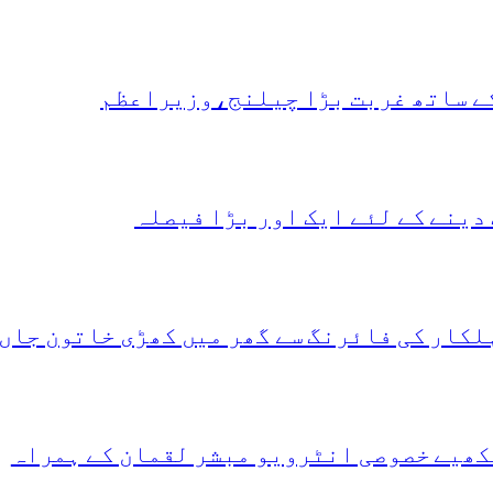
کے ساتھ غربت بڑا چیلنج،وزیراعظم
دینے کے لئے ایک اور بڑا فیصلہ
لکار کی فائرنگ سے گھر میں کھڑی خاتون جاں
کھیے خصوصی انٹرویو مبشر لقمان کے ہمراہ