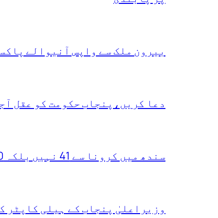
بیرون ملک سے واپس آنیوالے پاکست
دعا کریں،پنجاب حکومت کو عقل آجا
سندھ میں کرونا سے 41 نہیں بلکہ 400 ہلاکتیں ہو چکیں،یہ دعویٰ کس نے کر دیا
وزیراعلیٰ پنجاب کے ہیلی کاپٹر ک