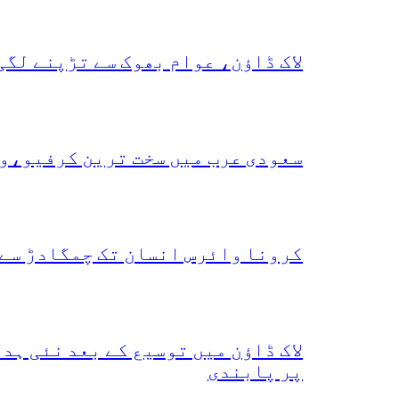
لاک ڈاؤن، عوام بھوک سے تڑپنے لگی
سعودی عرب میں سخت ترین کرفیو،و
کرونا وائرس انسان تک چمگادڑ سے 
لاک ڈاؤن میں توسیع کے بعد نئی ہ
پر پابندی