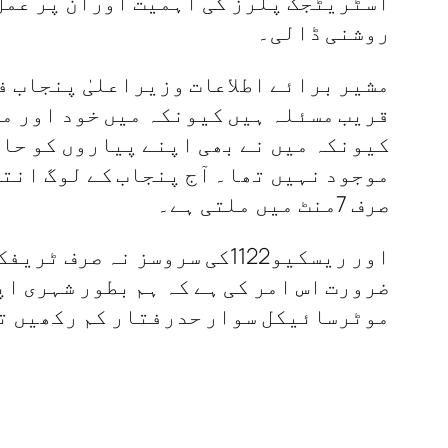
روشنی ڈالی۔
مشیر برائے اطلاعات وزیراعلیٰ پنجاب ف
قریب مسئلہ ہیں کیونکہ میں خود اور می
کیونکہ میں نے بھی اپنے پیاروں کو حاد
موجود نہیں تھا۔ آج پنجاب کے لوگ انتہائی 
صرف 7منٹ میں ملتی ہے۔
اور ریسکیو1122کی سروسز نہ
ضرورت اس امر کی ہے کہ ہم بطور شہری ا
موٹرسائیکل سوار حدرفتار کم رکھیں تا