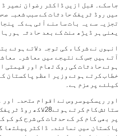
جاسکے۔ قبل ازیں ڈاکٹر رضوان نصیر ڈا
میں روڈ ٹریفک حادثات کے سبب شعبہ صحت
یعنی ہر ڈیڑھ منٹ کے بعد حادثہ ہورہا 
آتے ہیں جس کے نتیجے میں معاشرہ معاشر
ہوئے حادثات کی روک تھام اور قیمتی ا
خطاب کرتے ہوئے وزیر اعظم پاکستان کے
کیلئے پرعزم ہے۔
ستائش کام کرتے ہو
پر بھی کام کر کے حدثات کی شرح کو کم 