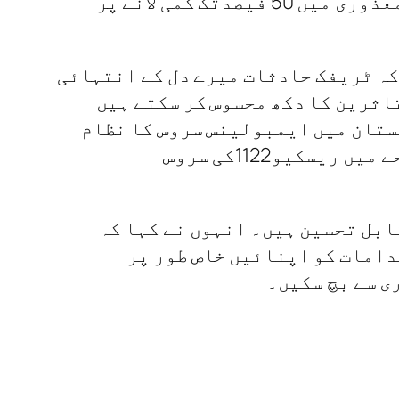
اسٹریٹجک پلرز کی اہمیت اوران پر عمل کرتے ہوئے سڑکوں پر ہونے والی اموات اور معذوری میں 50 فیصدتک کمی لانے پر
کہ ٹریفک حادثات میرے دل کے انتہائی
اثرین کا دکھ محسوس کر سکتے ہیں
کستان میں ایمبولینس سروس کا نظام
کیو1122کی سروس
بھی قابل تحسین ہیں۔ انہوں نے کہا کہ
دامات کو اپنائیں خاص طور پر
ی سے بچ سکیں۔