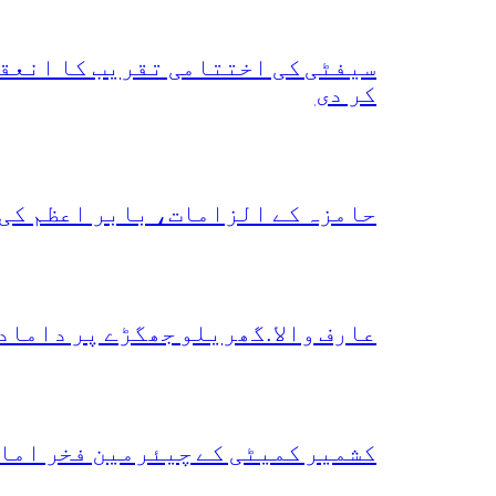
سیفٹی کی اختتامی تقریب کا انعقا
کر دی
حامزہ کے الزامات، بابر اعظم کی
عارف والا.گھریلو جھگڑے پر داماد
کشمیر کمیٹی کے چیئرمین فخر امام