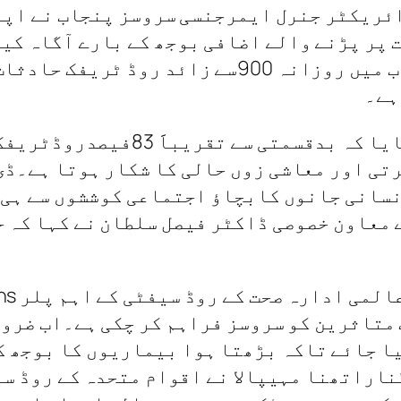
ئریکٹر جنرل ایمرجنسی سروسز پنجاب نے اپن
 پر پڑنے والے اضافی بوجھ کے بارے آگاہ کی
تجزیہ سے یہ بات سامنے آئی ہے کہ پنجاب میں روزان
ہے۔
انہوں نے شرکاء کی توجہ دلاتے ہوئ
تی اور معاشی زوں حالی کا شکار ہوتا ہے۔ڈی
نسانی جانوں کابچاؤ اجتماعی کوششوں سے ہی 
 معاون خصوصی ڈاکٹر فیصل سلطان نے کہا کہ ح
ئے28لاکھ روڈ ٹریفک متاثرین کو سروسز فراہم کر چکی ہے
کیا جائے تاکہ بڑھتا ہوا بیماریوں کا بوجھ 