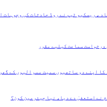
د ، ریسکیو ٹیم نے روڈ حادثات کی وجوہات ا
 درخواست سماعت کیلیے مقرر
 کا اپنے دو ساتھیوں سمیت سسرالیوں کے گھر
 نے استعفیٰ دے دیا، نیا چیئرمین کون؟