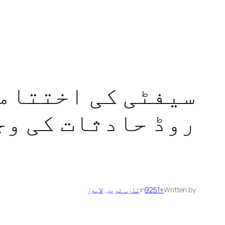
سیفٹی کی اختتامی
روڈ حادثات کی وج
Written by
+9251
in
تازہ ترین
, 
لاہور