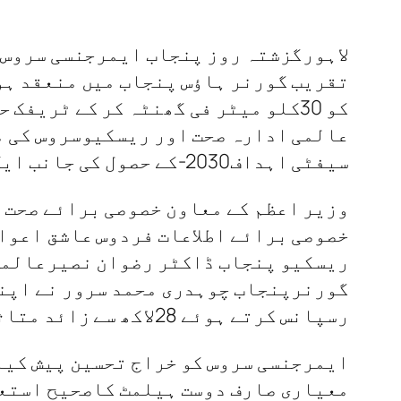
تقریب گورنر ہاؤس پنجاب میں منعقد ہو
کو 30کلو میٹر فی گھنٹہ کر کے ٹریف
عالمی ادارہ صحت اور ریسکیوسروس کی م
سیفٹی اہداف2030-کے حصول کی جانب ایک قدم ہے۔
وزیر اعظم کے معاون خصوصی برائے صحت 
خصوصی برائے اطلاعات فردوس عاشق اعوا
ریسکیو پنجاب ڈاکٹر رضوان نصیرعالمی 
گورنرپنجاب چوہدری محمد سرور نے اپنے
رسپانس کرتے ہوئے 28لاکھ سے زائد متاثرین کوطبی امداد فراہم کرتے ہوئے شہریوں کو احساس تحفظ فراہم کرنے پر پنجاب۔
ایمرجنسی سروس کو خراج تحسین پیش کیا
معیاری صارف دوست ہیلمٹ کاصحیح استعما