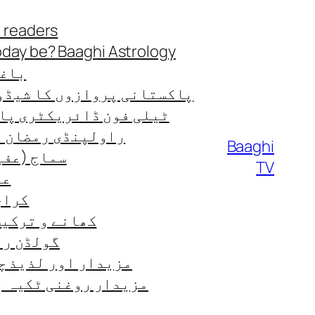
Skip
 readers
to
oday be? Baaghi Astrology
content
باغی
پاکستانی پروازوں کا شیڈو
ٹیلی فون ڈائریکٹری پا
راولپنڈی رمضان ٹائ
Baaghi
سماج (عفی
TV
عب
کراچی
کھانے و ترکیب od-recipes
گولڈن رن
مزیدار اور لذیذ چ
مزیدار روغنی ٹکیہ ب