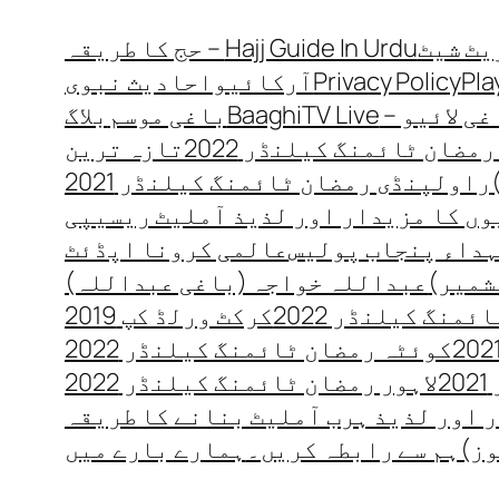
Hajj Guide In Urdu – حج کا طریقہ
Pla
Privacy Policy
آرکائیو
احادیث نبوی
 لائیو – BaaghiTV Live
باغی موسم
بلاگ
مضان ٹائمنگ کیلنڈر 2022
تازہ ترین
راولپنڈی رمضان ٹائمنگ کیلنڈر 2021
ں کا مزیدار اور لذیذ آملیٹ ریسیپی
داء پنجاب پولیس
عالمی کرونا اپڈئٹ
شمیر)
عبداللہ خواجہ (باغی عبداللہ)
منگ کیلنڈر 2022
کرکٹ ورلڈ کپ 2019
کوئٹہ رمضان ٹائمنگ کیلنڈر 2022
2
لاہور رمضان ٹائمنگ کیلنڈر 2022
 اور لذیذ ہرب آملیٹ بنانے کا طریقہ
وز)
ہم سے رابطہ کریں۔
ہمارے بارے میں