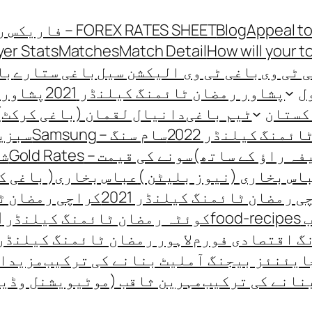
Appeal to
Blog
FOREX RATES SHEET – فاریکس ریٹ شیٹ
yer Stats
Matches
Match Detail
How will your t
 ٹی وی
باغی ٹی وی الیکشن سیل
باغی ستارے
باغی
ل
پشاور رمضان ٹائمنگ کیلنڈر 2021
پشاور ر
کستان
ٹیم باغی
دانیال لقمان (باغی کرکٹ)
منگ کیلنڈر 2022
سام سنگ – Samsung
سبزیو
فہ راؤ کے ساتھ)
سونے کی قیمت – Gold Rates
شہ
اس بخاری (نیوز بلیٹن )
عباس بخاری( باغی ک
 رمضان ٹائمنگ کیلنڈر 2021
کراچی رمضان ٹائ
fo
کوئٹہ رمضان ٹائمنگ کیلنڈر 2021
گ اقتصادی فورم
لاہور رمضان ٹائمنگ کیلنڈر 021
ایئنئز بیجنگ آملیٹ بنانے کی ترکیب
مزیدار
نانے کی ترکیب
مہرین ثاقب (موٹیویشنل وڈی