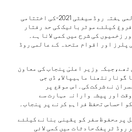
لاہورگزشتہ روز پنجاب ایمرجنسی سروس اورعالمی ادارہ صحت کے باہمی تعاون سے عالمی ہفتہ روڈ سیفٹی 2021-کی اختتامی
فروغ کیلئے موٹربائیک کی حد رفتار
اور زخمیوں کی شرح میں کمی لانا ہے۔
پلرز اور اقوام متحدہ کے عالمی روڈ
تھے،جبکہ وزیر اعلیٰ پنجاب کی معاون
 گونارنتھنا ماہیپالا، ڈی جی
ران نے شرکت کی۔اس موقع پر
قت اور پیشہ وارانہ مہارت سے
ل پرمحفوظ سفر کو یقینی بنانے کیلئے
 روڈ ٹریفک حادثات میں کمی لائی