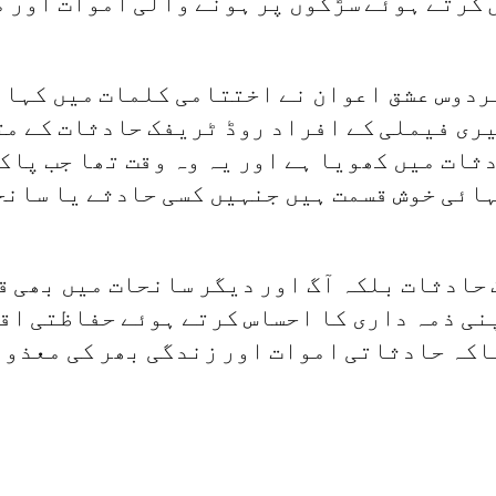
ردوس عشق اعوان نے اختتامی کلمات میں کہا 
ری فیملی کے افراد روڈ ٹریفک حادثات کے مت
ثات میں کھویا ہے اور یہ وہ وقت تھا جب پا
خوش قسمت ہیں جنہیں کسی حادثے یا سانحے میں ریس
 صرف ٹریفک حادثات بلکہ آگ اور دیگر سانحات میں 
پنی ذمہ داری کا احساس کرتے ہوئے حفاظتی اق
کہ حادثاتی اموات اور زندگی بھر کی معذور