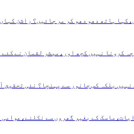
،کہا ہاتھ دھو دھو کر مر جائیں؟ راشن کہاں 
جہ کرونا نہیں کچھ اور،مبشر لقمان نے کئے 
نہیں بلکہ کس جانور سے پہنچا؟ نئی تحقیق آ
دایات،ماسک کے بغیر گھروں سے نکلنے،عوامی 