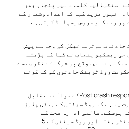
ے استقبالیہ کلمات میں پنجاب بھر
ا۔ انہوں مزید کہا کہ اعدادوشمار کے
ہ 900سے زائد روڈ ٹریفک حادثات پر ریسکیو سروس رسپانڈ کرتی ہے
ے بتایا کہ بدقسمتی سے تقریباََ 83فیصدروڈٹریفک حادثات موٹرسائیکل کی وجہ سے پیش
 جی ریسکیو پنجاب نے کہا کہ بڑھتے
ممکن ہے۔اس موقع پر شرکائے تقریب سے
کومت روڈ ٹریفک حادثوں کو کم کرنے
اور ریسکیوسروس نے اقوام متحدہ اور عالمی ادارہ صحت کے روڈ سیفٹی کے اہم پلر Post crash responsکے حوالے سے قابل
۔اب ضرورت یہ ہے کہ روڈ سیفٹی کے باقی پلرز
کم ہوسکے۔عالمی ادارہ صحت کے
پاکستان میں نمائندہ ڈاکٹر پیلتھا گناراتھنا مہیپالا نے اقوام متحدہ کے روڈ سیفٹی ہفتہ اور روڈ سیفٹی کے 5