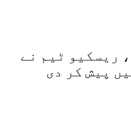
 ریسکیو ٹیم نے
ں پیش کر دی