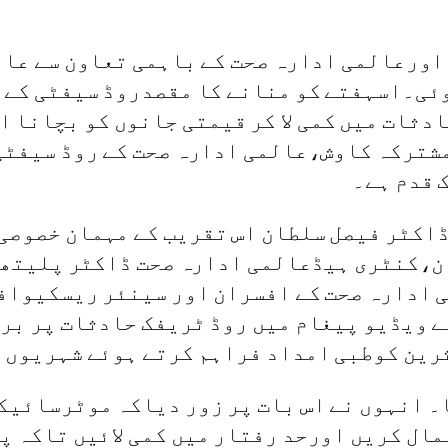
ئی۔اسہفتے کو منانے کا مقصدروڈ سیفٹی کے 
ک حادثات میں کمی لا کر قیمتی جانوں کو بچانا 
شترکہ کاوش،عالمی ادارہ صحت کے روڈ سیفٹی 
ڈاکٹر فیصل سلطان اس تقریب کے مہمان خصوصی 
ن،کنٹری ہیڈعالمی ادارہ صحت ڈاکٹر پلیتھا
ادارہ صحت کے افسران اور سینئر ریسکیوافس
 ویڈیو پیغام میں روڈ ٹریفک حادثات پر برو
۔ انہوں نے اس بات پر زور دیاکہ موٹرسائیک
ل کریں اورحد رفتار میں کمی لائیں تاکہ پر