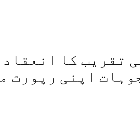
 تقریب کا انعقاد ،
وہات اپنی رپورٹ می