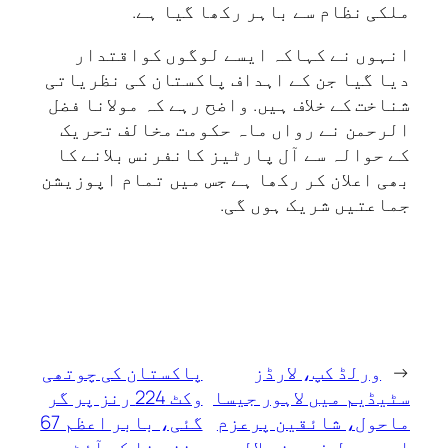
ملکی نظام سے باہر رکھا گیا ہے.
انہوں نے کہاکہ ایسے لوگوں کواقتدار
دیا گیا جن کے اہداف پاکستان کی نظریاتی
شناخت کے خلاف ہیں. واضح رہے کہ مولانا فضل
الرحمن نے رواں‌ ماہ حکومت مخالف تحریک
کے حوالہ سے آل پارٹیز کانفرنس بلانے کا
بھی اعلان کر رکھا ہے جس میں‌ تمام اپوزیشن
جماعتیں شریک ہوں گی.
←
ورلڈ‌ کپ، لارڈز
پاکستان کی چوتھی
سٹیڈیم میں‌ لاہور جیسا
وکٹ 224 رنز پر گر
ماحول، شائقین پرعزم
گئی، بابر اعظم 67
اور ہر طرف سبز ہلالی
رنز بنا کر آؤٹ