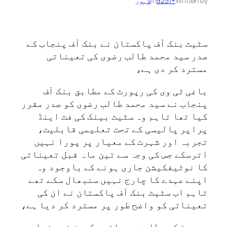
Written by
+9251
in
لاہور
سٹیٹ بنک آف پاکستان نے بنک آف پنجاب کے
صدر سید محمد طالب رضوی کی تعیناتی
مسترد کر دی ہے،
باغی ٹی وی کی رپورٹ‌ کے مطابق بنک آف
پنجاب نے سید محمد طالب رضوی کو صدر مقرر
کیا تھا تاہم وہ سٹیٹ بینک کی فٹ اینڈ
پراپر پالیسی کے تحت تعلیمی قابلیت،
تجربہ اور شہرت کے معیار پر پورا نہیں
اترسکے جس کی وجہ سے تین ماہ قبل تعیناتی
کا نوٹیفکیشن جاری ہونے کے باوجود وہ
اپنے عہدے کا چارج نہیں سنبھال سکے تھے
تاہم اب سٹیٹ بنک آف پاکستان نے ان کی
تعیناتی کو واضح طور پر مسترد کر دیا ہے،
رپورٹ کے مطابق صوبائی حکومت نے پنجاب