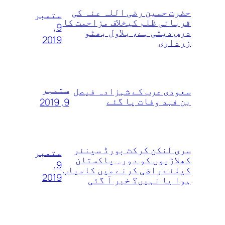
حضرت حسین رضی اللہ عنہ کی
ستمبر
قربانی ظلم کیخلاف مزاحمت کا
9,
درس دیتی ہے، بلاول بھٹو
2019
زرداری
ستمبر
سعودی عرب کے شہزادہ فیصل
بن فہد وفات پا گئے
9, 2019
سری لنکن کرکٹ بورڈ سینئر
ستمبر
کھلاڑیوں‌ کو دورہ پاکستان
9,
کیلئے راضی کرنے میں کامیاب
2019
ہوا یا نہیں؟ خبر آ گئی