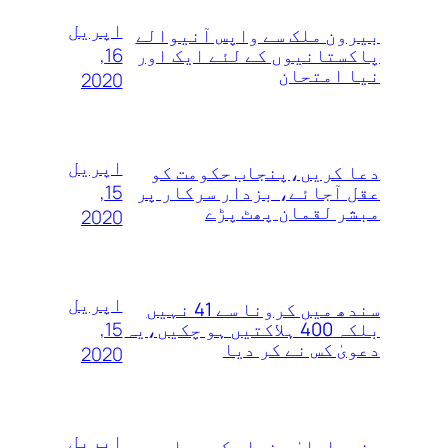
اپریل
بیرون ملک سے واپس آنیوالے
16,
پاکستانیوں کے لئے ایک اور
نیا امتحان
2020
اپریل
دعا کریں،پنجاب حکومت کو
15,
عقل آجائے، بزدار سرکار پر
مبشر لقمان پھٹ پڑے
2020
اپریل
سندھ میں کرونا سے 41 نہیں
15,
بلکہ 400 ہلاکتیں ہو چکیں،یہ
دعویٰ کس نے کر دیا
2020
اپریل
وزیراعلیٰ پنجاب کے ہیلی