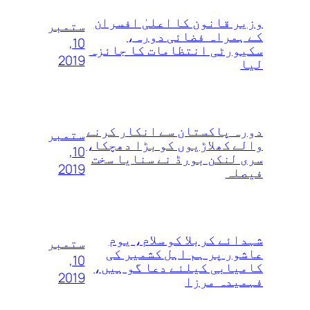
وزیر قانون کا اعلیٰ‌ افسران
ستمبر
کے ہمراہ فضائی دورہ،
10,
سکیورٹی انتظامات کا جائزہ
2019
لیا
دورہ پاکستان سے انکار کرنے
ستمبر
والے کھلاڑیوں‌ کو بڑا دھچکا،
10,
سری لنکن بورڈ نے سنایا سخت
2019
فیصلہ
شہدائے کربلا کو سلام، یوم
ستمبر
عاشور پر ہم اہل کشمیر کی
10,
کامیابی کیلئے دعا گو ہیں،
2019
فہمیدہ مرزا