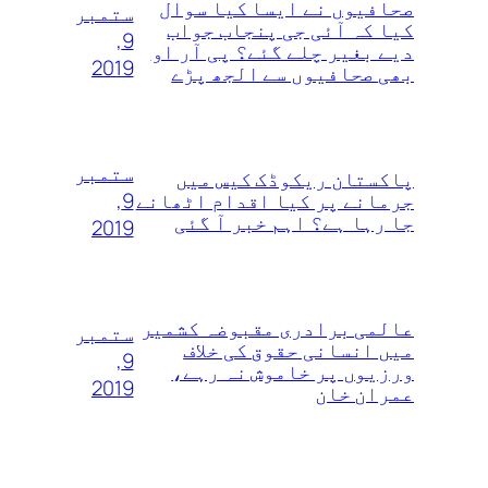
صحافیوں نے ایسا کیا سوال
ستمبر
کیا کہ آئی جی پنجاب جواب
9,
دیے بغیر چلے گئے؟ پی آر او
2019
بھی صحافیوں سے الجھ پڑے
ستمبر
پاکستان ریکوڈک کیس میں
9,
جرمانے پر کیا اقدام اٹھانے
جا رہا ہے؟ اہم خبر آ گئی
2019
عالمی برادری مقبوضہ کشمیر
ستمبر
میں انسانی حقوق کی خلاف
9,
ورزیوں پر خاموش نہ رہے،
2019
عمران خان