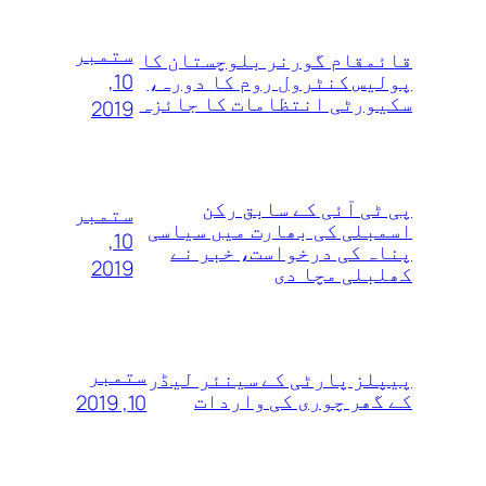
ستمبر
قائمقام گورنر بلوچستان کا
10,
پولیس کنٹرول روم کا دورہ،
سکیورٹی انتظامات کا جائزہ
2019
پی ٹی آئی کے سابق رکن
ستمبر
اسمبلی کی بھارت میں سیاسی
10,
پناہ کی درخواست، خبر نے
2019
کھلبلی مچا دی
ستمبر
پیپلز پارٹی کے سینئر لیڈر
کے گھر چوری کی واردات
10, 2019