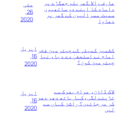
عارف والا.گھریلو جھگڑے پر
مئی
داماد کا اپنے دو ساتھیوں
26,
سمیت سسرالیوں کے گھر پر
2020
دھاوا
اپریل
کشمیر کمیٹی کے چیئرمین فخر
16,
امام نے استعفیٰ دے دیا، نیا
چیئرمین کون؟
2020
لاک ڈاؤن، عوام بھوک سے
اپریل
تڑپنے لگی،کہا ہاتھ دھو دھو
16,
کر مر جائیں؟ راشن کہاں سے
2020
لیں