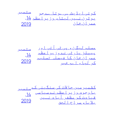
ستمبر
کوئی ایڈیٹ ہی ہوتا ہے جو
14,
یوٹرن نہیں لیتا، وزیراعظم
عمران خان
2019
مسلم لیگ ن، پی ٹی آئی اور
ستمبر
پیپلز پارٹی نے وزیراعظم
14,
عمران خان کا فیصلہ تسلیم
2019
کر لیا، اہم خبر
کشمیرمیں حالات کی سنگینی کے
ستمبر
باوجود وزیراعظم نے سیاسی
14,
قیادت کو مظفر آباد نہیں
2019
بلایا، سراج الحق