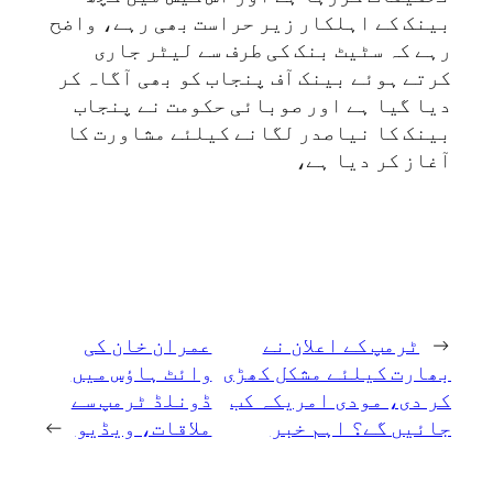
بینک کے اہلکار زیر حراست بھی رہے، واضح
رہے کہ سٹیٹ بنک کی طرف سے لیٹر جاری
کرتے ہوئے بینک آف پنجاب کو بھی آگاہ کر
دیا گیا ہے اور صوبائی حکومت نے پنجاب
بینک کا نیاصدر لگانے کیلئے مشاورت کا
آغاز کر دیا ہے،
←
ٹرمپ کے اعلان نے
عمران خان کی
بھارت کیلئے مشکل کھڑی
وائٹ ہاؤس میں
کر دی، مودی امریکہ کب
ڈونلڈ ٹرمپ سے
جائیں گے؟ اہم خبر
ملاقات، ویڈیو
→