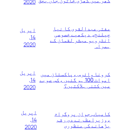
گھر میں کھڑی خاتون جاں بحق
2020
مفتی عبدالقوی کا نیا
اپریل
چیلنج، دیکھیے خصوصی
14,
انٹرویو مبشر لقمان کے
2020
ہمراہ
اپریل
کرونا وائرس ،پاکستان میں
14,
اموات 100 ہو گئیں ،کس صوبے
میں کتنی ہلاکتیں؟
2020
اپریل
کامیاب جوان پروگرام
14,
،وزیراعظم نے دی رقم
بڑھانے کی منظوری
2020