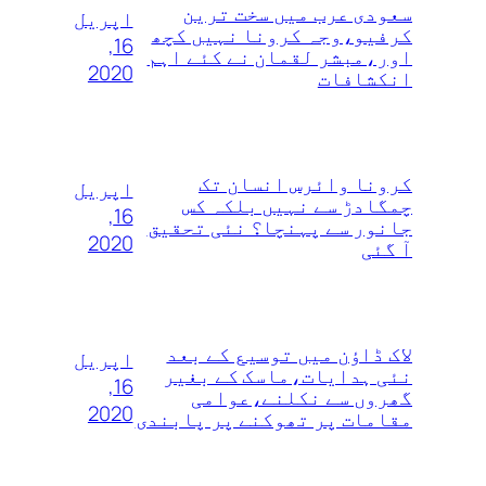
سعودی عرب میں سخت ترین
اپریل
کرفیو،وجہ کرونا نہیں کچھ
16,
اور،مبشر لقمان نے کئے اہم
2020
انکشافات
کرونا وائرس انسان تک
اپریل
چمگادڑ سے نہیں بلکہ کس
16,
جانور سے پہنچا؟ نئی تحقیق
2020
آ گئی
لاک ڈاؤن میں توسیع کے بعد
اپریل
نئی ہدایات،ماسک کے بغیر
16,
گھروں سے نکلنے،عوامی
2020
مقامات پر تھوکنے پر پابندی