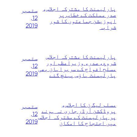
پارلیمنٹ کا مشترکہ اجلاس،
ستمبر
صدر مملکت کے خطاب پر
12,
اپوزیشن جماعتوں کا شور
2019
شرابہ
پارلیمنٹ کا مشترکہ اجلاس
ستمبر
شروع، صدر، وزیراعظم اور
12,
مسلح افواج کے سربراہان بھی
2019
پارلیمنٹ ہاؤس پہنچ گئے
مسلم لیگ ن کا اجلاس،
ستمبر
پروڈکشن آرڈر جاری نہ ہونے
12,
پر پارلیمنٹ کے مشترکہ اجلاس
2019
میں احتجاج کا امکان