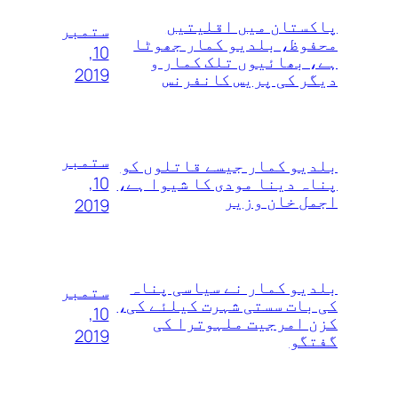
پاکستان میں اقلیتیں
ستمبر
محفوظ، بلدیو کمار جھوٹا
10,
ہے، بھائیوں تلک کمار و
2019
دیگر کی پریس کانفرنس
ستمبر
بلدیو کمار جیسے قاتلوں‌ کو
10,
پناہ دینا مودی کا شیوا ہے،
اجمل خان وزیر
2019
بلدیو کمار نے سیاسی پناہ
ستمبر
کی بات سستی شہرت کیلئے کی،
10,
کزن امرجیت ملہوترا کی
2019
گفتگو