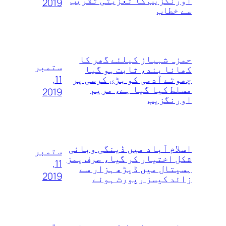
اورنگزیب کا تعزیتی تقریب
2019
سے خطاب
حمزہ شہباز کیلئے گھر کا
ستمبر
کھانا بند، ثابت ہو گیا
11,
چھوٹے آدمی کو بڑی کرسی پر
مسلط کیا گیا ہے، مریم
2019
اورنگزیب
اسلام آباد میں ڈینگی وبائی
ستمبر
شکل اختیار کر گیا، صرف پمز
11,
ہسپتال میں ڈیڑھ ہزار سے
2019
زائد کیسز رپورٹ ہوئے
ستمبر