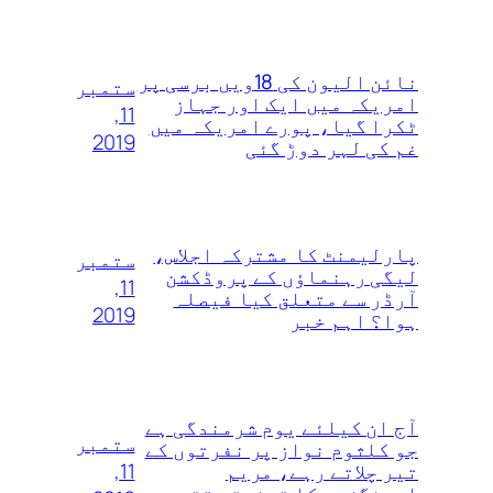
نائن الیون کی 18ویں‌ برسی پر
ستمبر
امریکہ میں ایک اور جہاز
11,
ٹکرا گیا، پورے امریکہ میں
2019
غم کی لہر دوڑ گئی
پارلیمنٹ کا مشترکہ اجلاس،
ستمبر
لیگی رہنماؤں کے پروڈکشن
11,
آرڈر سے متعلق کیا فیصلہ
2019
ہوا؟ اہم خبر
آج ان کیلئے یوم شرمندگی ہے
ستمبر
جو کلثوم نواز پر نفرتوں‌ کے
11,
تیر چلاتے رہے، مریم