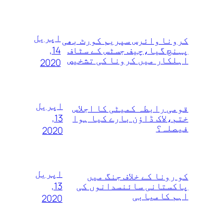
اپریل
کرونا وائرس سپریم کورٹ بھی
14,
پہنچ گیا،چیف جسٹس کے سٹاف
اہلکار میں کرونا کی تشخیص
2020
اپریل
قومی رابطہ کمیٹی کا اجلاس
13,
ختم،لاک ڈاؤن بارے کیا ہوا
فیصلہ؟
2020
اپریل
کو رونا کے خلاف جنگ میں
13,
پاکستانی سائنسدانوں کی
اہم کامیابی
2020