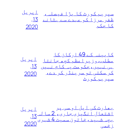
اپریل
سپریم کورٹ کا بڑا فیصلہ،
13,
ظفر مرزا کو عہدے سے ہٹانے
کا حکم
2020
کابینہ کے 49 ارکان کا
اپریل
مطلب،وزیراعظم کچھ جانتا
13,
ہی نہیں،حکومت یہ کام نہیں
کر سکتی تو سرینڈر کر دے،
2020
سپریم کورٹ
بھارت کی ایل او سی پر
اپریل
اشتعال انگیزی جاری، 2 سالہ
13,
بچہ شہید،خاتون سمیت 4 شہری
2020
زخمی