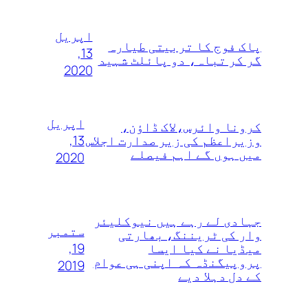
اپریل
پاک فوج کا تربیتی طیارہ
13,
گر کر تباہ، دو پائلٹ شہید
2020
اپریل
کرونا وائرس،لاک ڈاؤن،
13,
وزیراعظم کی زیر صدارت اجلاس
میں ہوں گے اہم فیصلے
2020
جہادی لے رہے ہیں نیوکلیئر
ستمبر
وار کی ٹریننگ، بھارتی
19,
میڈیا نے کیا ایسا
پروپیگنڈہ کہ اپنی ہی عوام
2019
کے دل دہلا دیے