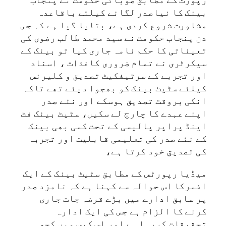
بینک کا نیاصدر لگانے کیلئے باقاعدہ
مشاورت شروع کردی ہے، بتایا گیا ہے کہ جس
دن پنجاب حکومت نے سید محمد طالب رضوی کی
تعیناتی کا حکم نامہ جاری کیا تو بینک کے
سیکرٹری نے تمام ضروری کاغذات ، اسناد
اور تجربے کے سرٹیفکیٹ تصدیق و کلیرنس
کیلئے سٹیٹ بینک کو بھجوا دیئے تھے تاکہ
انکی بروقت تصدیق ہوسکے اور نئے صدر
اپنے عہدے کا چارج لے سکیں، سٹیٹ بینک فٹ
اینڈ پراپر پالیسی کے تحت کسی بھی بینک
کے نئے صدر کی تعلیمی قابلیت اور تجربہ
کی تصدیق خود کرتا ہے،
میڈیا رپورٹس کے مطابق سٹیٹ بینک کے ایک
افسرکا اس حوالہ سے کہنا ہے کہ نامزد صدر
پر سابق ادارے میں بڑے قرضہ جات جاری
کرنے کا الزام ہے جس کی ایک ادارہ
تحقیقات کررہا ہے اور اس کیس میں کچھ