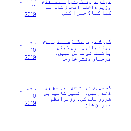
نواز شریف کی ڈیل سے متعلق
11,
وزیر داخلہ اعجاز شاہ نے
کیا کہا؟ خبر آ گئی
2019
کربلا میں بھگدڑسے جاں بحق
ستمبر
ہونے والوں میں کوئی
10,
پاکستانی شامل نہیں،
2019
ترجمان دفتر خارجہ
کشمیری عوام حق اور سچ پر
ستمبر
ڈٹے رہیں، انہیں کامیابی
10,
ضرور ملے گی، وزیراعظم
2019
عمران خان