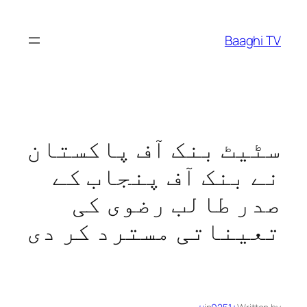
Skip
to
Baaghi TV
content
سٹیٹ بنک آف پاکستان
نے بنک آف پنجاب کے
صدر طالب رضوی کی
تعیناتی مسترد کر دی