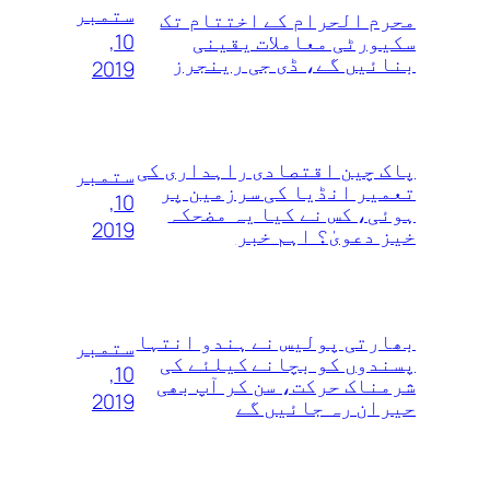
ستمبر
محرم الحرام کے اختتام تک
10,
سکیورٹی معاملات یقینی
بنائیں گے، ڈی جی رینجرز
2019
پاک چین اقتصادی راہداری کی
ستمبر
تعمیر انڈیا کی سرزمین پر
10,
ہوئی، کس نے کیا یہ مضحکہ
2019
خیز دعویٰ؟ اہم خبر
بھارتی پولیس نے ہندو انتہا
ستمبر
پسندوں‌ کو بچانے کیلئے کی
10,
شرمناک حرکت، سن کر آپ بھی
2019
حیران رہ جائیں گے