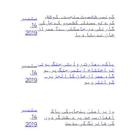
کونسی شخصیت سنجیدہ کوشش
ستمبر
کرے تو مسئلہ کشمیر کے حل کی
14,
گارنٹی دی جاسکتی ہے؟ عمران
2019
خان نے بتا دیا
پاک، بھارت روایتی جنگ ہوئی
ستمبر
تو اختتام ایٹمی جنگ پر ہو
14,
گا، عمران خان کا الجزیرہ
2019
کو انٹرویو
ستمبر
وزیر اعلیٰ پنجاب کی پاک
14,
افغان سرحد پر دہشت گردوں
کی فائرنگ کی مذمت
2019