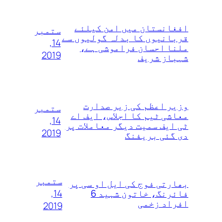
افغانستان میں امن کیلئے
ستمبر
قربانیوں کا بدلہ گولیوں سے
14,
ملنا احسان فراموشی ہے،
2019
شہباز شریف
وزیر اعظم کی زیر صدارت
ستمبر
معاشی ٹیم کا اجلاس، ایف اے
14,
ٹی ایف سمیت دیگر معاملات پر
2019
دی گئی بریفنگ
ستمبر
بھارتی فوج کی ایل او سی پر
14,
فائرنگ، خاتون شہید 6
افراد زخمی
2019