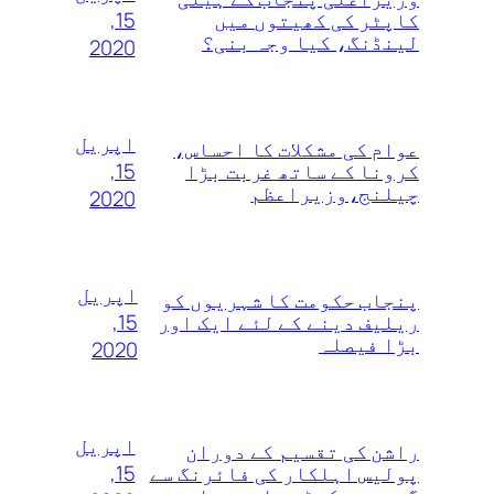
15,
کاپٹر کی کھیتوں میں
لینڈنگ، کیا وجہ بنی؟
2020
اپریل
عوام کی مشکلات کا احساس،
15,
کرونا کے ساتھ غربت بڑا
چیلنج،وزیراعظم
2020
اپریل
پنجاب حکومت کا شہریوں کو
15,
ریلیف دینے کے لئے ایک اور
بڑا فیصلہ
2020
اپریل
راشن کی تقسیم کے دوران
15,
پولیس اہلکار کی فائرنگ سے