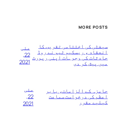
MORE POSTS
سیفٹی کی اختتامی تقریب کا
مئی
انعقاد ، ریسکیو ٹیم نے روڈ
22,
حادثات کی وجوہات اپنی رپورٹ
2021
میں پیش کر دی
مئی
حامزہ کے الزامات، بابر
22,
اعظم کی درخواست سماعت
کیلیے مقرر
2021