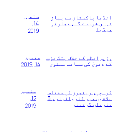
ستمبر
انڈیا پاکستان سے پیاز
14,
نہیں خریدے گا، بھارتی
میڈیا
2019
ستمبر
وزیراعظم کے خلاف ہتک عزت
کے دعویٰ کی سماعت ملتوی
14, 2019
ستمبر
کراچی، رینجرز کی مختلف
12,
علاقوں میں کاروائیاں، 5
ملزمان گرفتار
2019