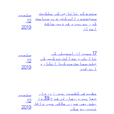
سندھ کو نانا جی کی ملکیت
ستمبر
سمجھنے والے کچرے پرسیاست
12,
کررہے ہیں، فردوس عاشق
2019
اعوان
17 ممبران اسمبلی کی
ستمبر
نااہلی، عدالت نے کیس کی
12,
جلد سماعت سے کیا انکار،
2019
اہم خبر
مقبوضہ کشمیر میں زوردار
ستمبر
جھڑپیں، بھارتی فوج 39 دن
12,
بعد بھی صورہ علاقہ میں داخل
2019
نہیں ہو سکی