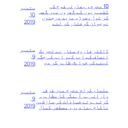
10 محرم، بھارتی فوج کی
ستمبر
کشمیریوں کے گھروں‌ میں‌ گھس
10,
کر توڑ‌ پھوڑ، مزید درجنوں‌
2019
نوجوان گرفتار کر لئے
ستمبر
ڈاکٹر فاروق ستار نے تحریک
9,
انصاف کے ایم کیو ایم کی جگہ
لینے کی خواہش ظاہر کر دی
2019
علماء کرام محرم میں فرقہ
ستمبر
وارانہ ہم آہنگی کا مظاہرہ
9,
کرتے ہوئے فسادات کی سازشیں
2019
ناکام بنا دیں، مصطفیٰ کمال