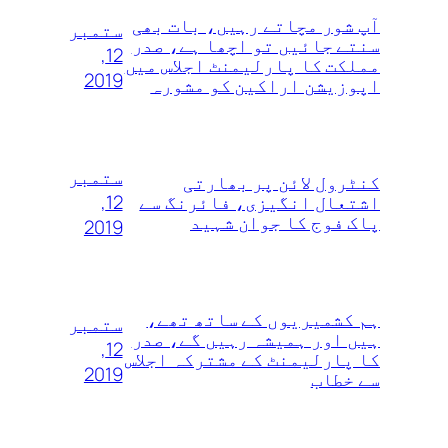
آپ شور مچاتے رہیں، بات بھی
ستمبر
سنتے جائیں تو اچھا ہے، صدر
12,
مملکت کا پارلیمنٹ اجلاس میں
2019
اپوزیشن اراکین کو مشورہ
ستمبر
کنٹرول لائن پر بھارتی
12,
اشتعال انگیزی، فائرنگ سے
پاک فوج کا جوان شہید
2019
ہم کشمیریوں‌ کے ساتھ تھے،
ستمبر
ہیں اور ہمیشہ رہیں گے، صدر
12,
کا پارلیمنٹ کے مشترکہ اجلاس
2019
سے خطاب