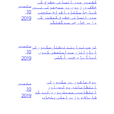
کشمیر میں انسانی حقوق کی
ستمبر
خلاف ورزیوں پر سمجھوتہ نہیں‌
10,
کیا جا سکتا، اقوام متحدہ
میں انسانی حقوق کمشنر کی
2019
وزیر خارجہ سے گفتگو
ستمبر
ٹرمپ نے اپنے نیشنل سکیورٹی
10,
ایڈوائزر سے استعفیٰ کیوں
لیا؟ بڑی خبر آ گئی
2019
یوم عاشور پر سکیورٹی
ستمبر
انتظامات، پولیس اور
10,
انتظامیہ سمیت پوری ٹیم کو
2019
شاباش، وزیراعلیٰ پنجاب