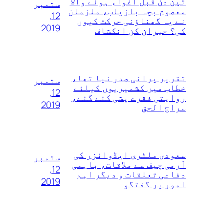
تین دن قبل اغواء ہونے والا
ستمبر
معصوم بچہ بازیاب، ملزمان
12,
نے یہ گھناؤنی حرکت کیوں
2019
کی؟ حیران کن انکشاف
تقریر پرانی صدر نیا تھا،
ستمبر
خطاب میں کشمیریوں کیلئے
12,
روایتی فقرے پشی کئے گئے،
2019
سراج الحق
سعودی ملٹری ایڈوائزر کی
ستمبر
آرمی چیف سے ملاقات، باہمی
12,
دفاعی تعلقات و دیگر اہم
2019
امور پر گفتگو