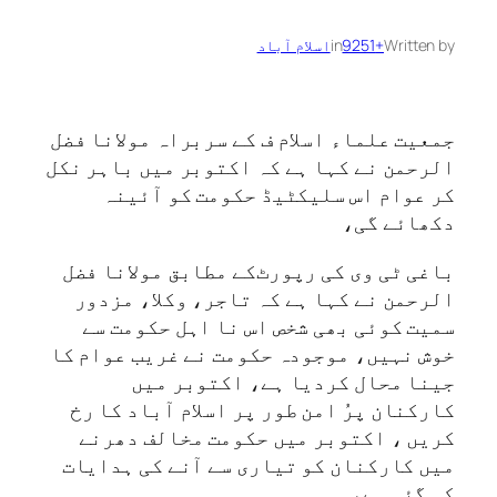
Written by
+9251
in
اسلام آباد
جمعیت علماء اسلام ف کے سربراہ مولانا فضل
الرحمن نے کہا ہے کہ اکتوبر میں باہر نکل
کر عوام اس سلیکٹیڈ حکومت کو آئینہ
دکھائے گی،
باغی ٹی وی کی رپورٹ‌کے مطابق مولانا فضل
الرحمن نے کہا ہے کہ تاجر، وکلا، مزدور
سمیت کوئی بھی شخص اس نا اہل حکومت سے
خوش نہیں، موجودہ حکومت نے غریب عوام کا
جینا محال کردیا ہے، اکتوبر میں
کارکنان پرُ امن طور پر اسلام آباد کا رخ
کریں ، اکتوبر میں حکومت مخالف دھرنے
میں کارکنان کو تیاری سے آنے کی ہدایات
کی گئی ہے،