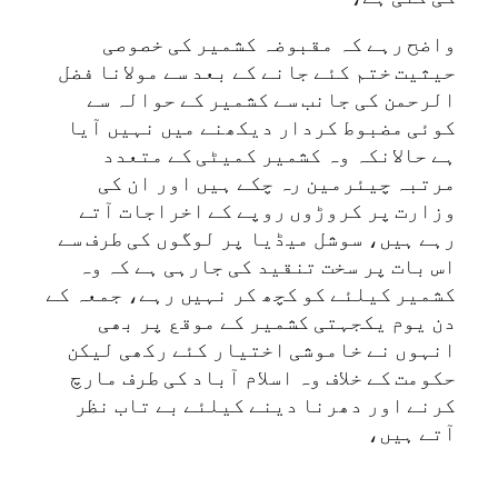
واضح‌ رہے کہ مقبوضہ کشمیر کی خصوصی
حیثیت ختم کئے جانے کے بعد سے مولانا فضل
الرحمن کی جانب سے کشمیر کے حوالہ سے
کوئی مضبوط کردار دیکھنے میں نہیں‌ آیا
ہے حالانکہ وہ کشمیر کمیٹی کے متعدد
مرتبہ چیئرمین رہ چکے ہیں اور ان کی
وزارت پر کروڑوں‌ روپے کے اخراجات آتے
رہے ہیں، سوشل میڈیا پر لوگوں کی طرف سے
اس بات پر سخت تنقید کی جارہی ہے کہ وہ
کشمیر کیلئے کو کچھ کر نہیں‌ رہے، جمعہ کے
دن یوم یکجہتی کشمیر کے موقع پر بھی
انہوں نے خاموشی اختیار کئے رکھی لیکن
حکومت کے خلاف وہ اسلام آباد کی طرف مارچ
کرنے اور دھرنا دینے کیلئے بے تاب نظر
آتے ہیں،