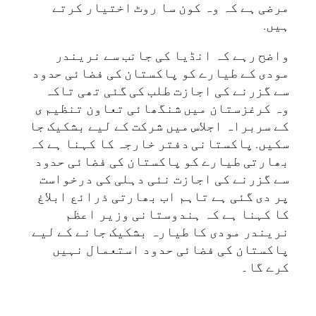
مرضی ہے کہ وہ کون سا روٹ اختیار کرتے
ہیں.
واضح رہے کہ انڈیا کی جانب سے نریندر
مودی کے طیارے کو پاکستان کی فضائی حدود
سے گزرنے کی اجازت طلب کی گئی تھی تاکہ
وہ کرغزستان میں شنگھائی تعاون تنظیم ی
کے سربراہ اجلاس میں شرکت کے لیے بشکیک جا
سکیں‌. پاکستانی دفتر خارجہ کا کہنا ہے کہ
بھارتی طیارے کو پاکستان کی فضائی حدود
سے گزرنے کی اجازت نئی دہلی کی درخواست
پر دی گئی ہے تاہم اب بھارتی ذرائع ابلاغ
کا کہنا ہے کہ ہندوستانی وزیر اعظم
نریندر مودی کا طیارہ بشکیک جانے کے لیے
پاکستان کی فضائی حدود استعمال نہیں
کرے گا۔