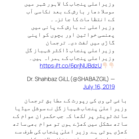
وزیراعلی پنجاب کا لاہور شہر میں
موسلا دھار بارش کے بعد نکاسی آب
کے انتظامات کا جائزہ۔
وزیراعلی نے بارش کے پانی میں
پھنسی خواتین اور بچوں کو اپنی
گاڑی میں لفٹ دی۔ ترجمان
وزیراعلی پنجاب ڈاکٹر شہباز گل
وزیراعلی پنجاب کے ہمراہ ہیں۔
https://t.co/6prjNUBdzU
— Dr. Shahbaz GiLL (@SHABAZGIL)
July 16, 2019
باغی ٹی وی کی رپورٹ کے مطابق ترجمان
وزیر اعلیٰ پنجاب شہباز گل نے سوشل میڈیا
سائٹ ٹویٹر پر لکھا کہ جب حکمران عوام کے
ساتھ مشکل میں کھڑے ہوں تو عوام بھی ساتھ
کھڑی ہوتی ہے. وزیر اعلیٰ پنجاب کی طرف سے
شدید بارش کے دوران مختلف علاقوں‌کا دورہ