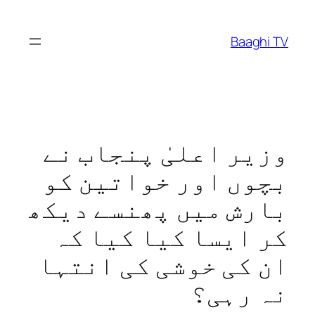
Skip
to
Baaghi TV
content
وزیر اعلیٰ پنجاب نے
بچوں اور خواتین کو
بارش میں پھنسے دیکھ
کر ایسا کیا کیا کہ
ان کی خوشی کی انتہا
نہ رہی؟